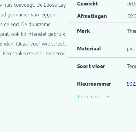
Gewicht
905
w huis toevoegt. De Loose Lay
oudige manier van leggen.
Afmetingen
50.
os gelegd. De duurzame
Merk
The
aat, ook bij intensief gebruik.
einden. Ideaal voor wie streeft
Materiaal
pvc
id. Een topkeuze voor moderne
Soort vloer
Teg
Kleurnummer
502
Toon meer
Familienaam
Loo
Productgroep
Loo
naam