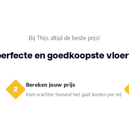
Kleur
grij
Lengte plank (cm)
50.
Breedte plank
Bij Thijs altijd de beste prijs!
50.
(cm)
perfecte en goedkoopste vloer 
Inhoud pak (m2)
2.0
Aantal per pak
8
Bereken jouw prijs
Dikte toplaag
0.5
(mm)
Kom erachter hoeveel het gaat kosten per m2
Dikte plank (mm)
5.0
Dessin
uni