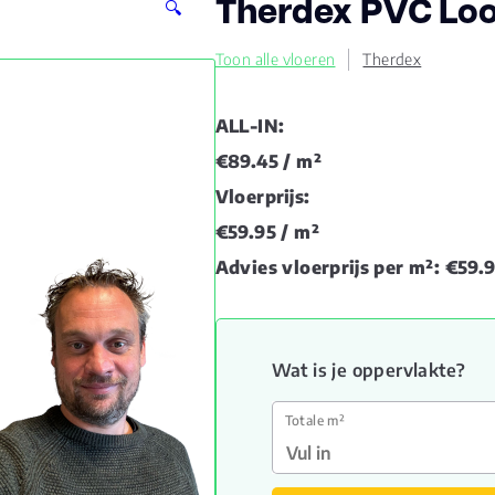
Therdex PVC Loo
🔍
Toon alle vloeren
Therdex
ALL-IN:
€89.45
/ m²
Vloerprijs:
€59.95
/ m²
Advies vloerprijs per m²:
€59.
Wat is je oppervlakte?
Totale m²