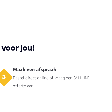
s
000
00
voor jou!
000
Maak een afspraak
5
Bestel direct online of vraag een (ALL-IN)
offerte aan.
versal embossed