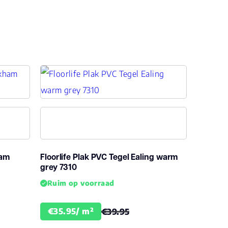
33, 42
s1
ham
Floorlife Plak PVC Tegel Ealing warm
grey 7310
se Lay
Ruim op voorraad
€35.95/ m²
€39.95