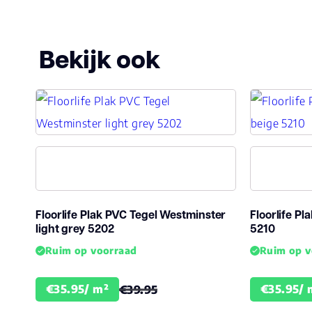
Bekijk ook
Floorlife Plak PVC Tegel Westminster
Floorlife Pl
light grey 5202
5210
Ruim op voorraad
Ruim op v
€35.95/ m²
€35.95/ 
€39.95