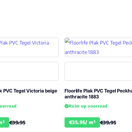
Gebruiksklasse
23, 
Brandclassificatie
Bfl-
Vloerverwarming
ja
geschikt
Antistatisch
Ja
Geluidsdempend
Ja
ak PVC Tegel Victoria beige
Floorlife Plak PVC Tegel Peck
anthracite 1883
Montage
Loo
oorraad
Ruim op voorraad
Garantie
15
Woongebruik
m²
€35.95/ m²
€39.95
€39.95
(jaren)