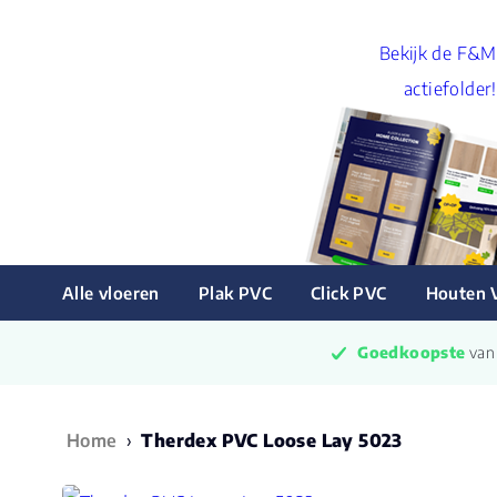
Bekijk de F&M
actiefolder!
Alle vloeren
Plak PVC
Click PVC
Houten 
Goedkoopste
 va
Home
›
Therdex PVC Loose Lay 5023