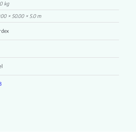
0 kg
000 × 50.00 × 5.0 m
rdex
el
3
se Lay
se Lay serie