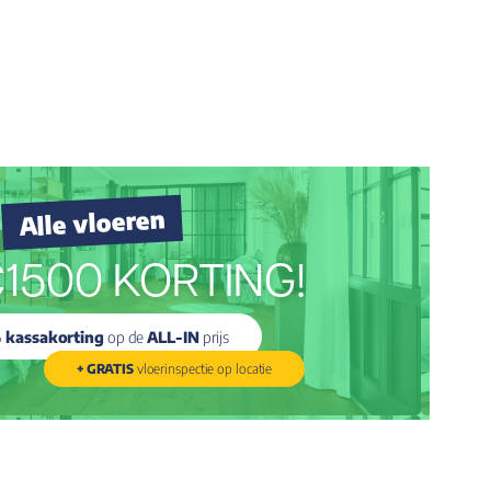
Alle vloeren
1500 KORTING!
 kassakorting
op de
ALL-IN
prijs
+ GRATIS
vloerinspectie op locatie