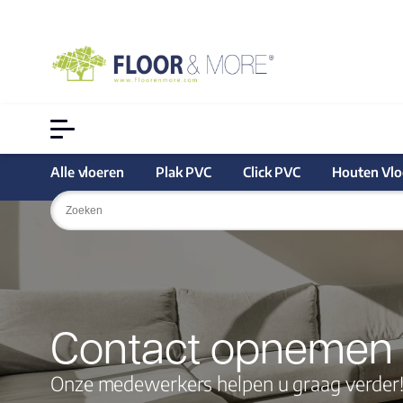
Alle vloeren
Plak PVC
Click PVC
Houten Vlo
Contact opnemen
Onze medewerkers helpen u graag verder