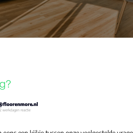
ig?
@floorenmore.nl
2 werkdagen reactie
 eens een kijkje tussen onze
veelgestelde vrag