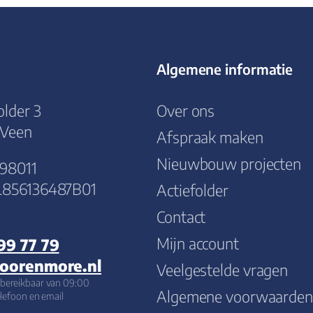
Algemene informatie
lder 3
Over ons
 Veen
Afspraak maken
Nieuwbouw projecten
498011
856136487B01
Actiefolder
Contact
Mijn account
99 77 79
loorenmore.nl
Veelgestelde vragen
bereikbaar van 09:00
Algemene voorwaarden
telefoon en email