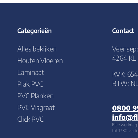
Categorieën
Contact
Alles bekijken
Veensepo
4264 KL
Houten Vloeren
Laminaat
KVK: 65
BTW: NL
Plak PVC
PVC Planken
PVC Visgraat
0800 9
info@f
Click PVC
Elke werkdag 
tot 17:30 via 