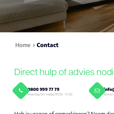
Home
›
Contact
Direct hulp of advies nod
0800 999 77 79
info
Maandag t/m vrijdag 09:00 - 17:00
Binnen 
Heb je vragen of opmerkingen? Neem dan