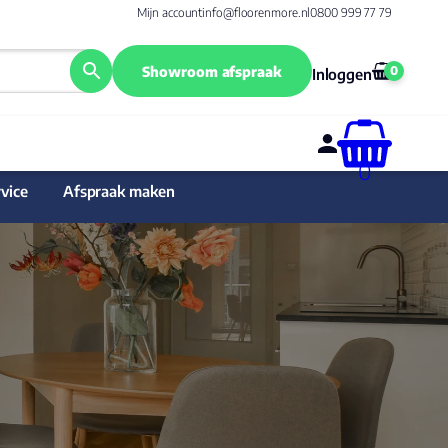
Mijn account
info@floorenmore.nl
0800 999 77 79
Showroom afspraak
0
Inloggen
0
vice
Afspraak maken