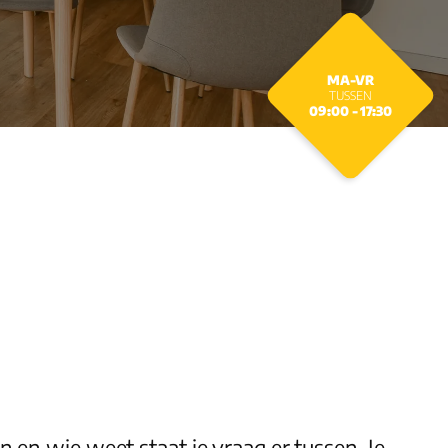
MA-VR
TUSSEN
09:00 - 17:30
en
en wie weet staat je vraag er tussen. Je