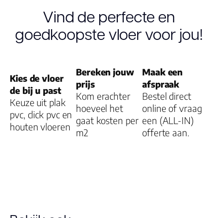
Vind de perfecte en
V groef
goedkoopste vloer voor jou!
Dessin
Bereken jouw
Maak een
Kies de vloer
prijs
afspraak
de bij u past
Kom erachter
Bestel direct
Keuze uit plak
Gebruiksklasse
hoeveel het
online of vraag
pvc, click pvc en
gaat kosten per
een (ALL-IN)
houten vloeren
Brandclassificati
m2
offerte aan.
Vloerverwarmin
geschikt
Montage