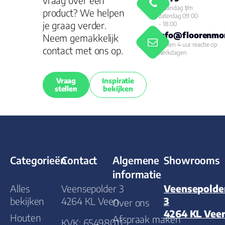
vraag over een
Maandag t/m
product? We helpen
zaterdag 09:00
je graag verder.
- 18:00
info@floorenmor
Neem gemakkelijk
Binnen 4 uur reactie op
contact met ons op.
werkdagen
Vraag
Inspiratie
stellen
bekijken
Categorieën
Contact
Algemene
Showrooms
informatie
Alles
Veensepolder 3
Veensepolde
bekijken
4264 KL Veen
3
Over ons
4264 KL Vee
Houten
Afspraak maken
KVK: 65498011