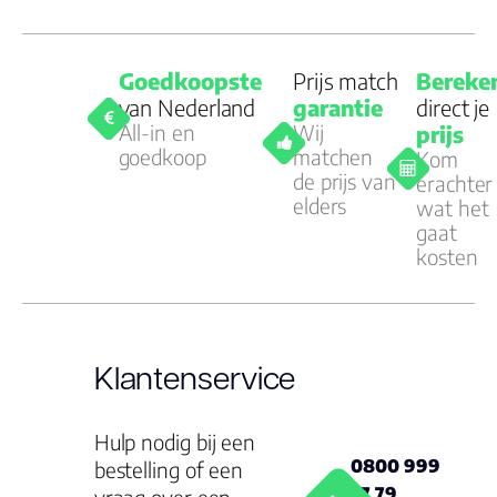
Goedkoopste
Prijs match
Bereke
van Nederland
garantie
direct je
All-in en
Wij
prijs
goedkoop
matchen
Kom
de prijs van
erachter
elders
wat het
gaat
kosten
Klantenservice
Hulp nodig bij een
0800 999
bestelling of een
77 79