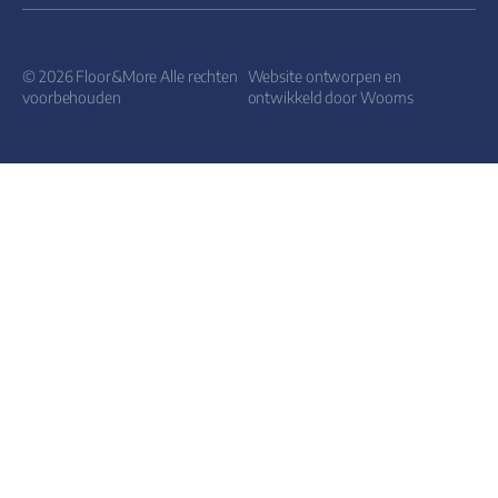
© 2026 Floor&More Alle rechten
Website ontworpen en
voorbehouden
ontwikkeld door
Wooms