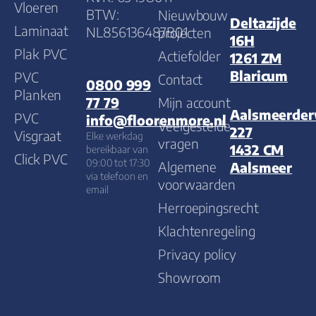
Vloeren
BTW:
Nieuwbouw
Deltazijde
Laminaat
NL856136487B01
projecten
16H
Plak PVC
Actiefolder
1261 ZM
Blaricum
PVC
Contact
0800 999
Planken
Mijn account
77 79
Aalsmeerde
PVC
info@floorenmore.nl
Veelgestelde
227
Visgraat
Elke werkdag
vragen
1432 CM
bereikbaar van
Click PVC
09:00 tot 17:30
Algemene
Aalsmeer
via telefoon en
voorwaarden
email
Herroepingsrecht
Klachtenregeling
Privacy policy
Showroom