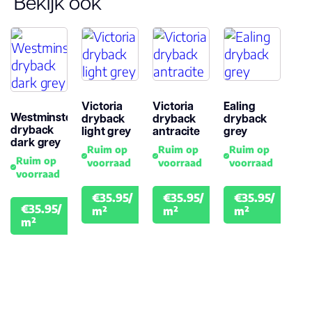
Bekijk ook
Garantie
Woongebruik
(jaren)
Garantie
Victoria
Victoria
Ealing
Westminster
dryback
dryback
dryback
dryback
light grey
antracite
grey
dark grey
Ruim op
Ruim op
Ruim op
Ruim op
voorraad
voorraad
voorraad
voorraad
€35.95/
€35.95/
€35.95/
€39.95
€39.95
€39.
€35.95/
m²
m²
m²
€39.95
m²