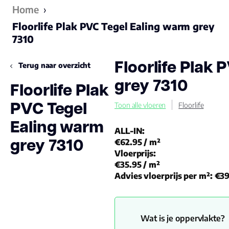
Home
›
Floorlife Plak PVC Tegel Ealing warm grey
7310
Floorlife Plak
Terug naar overzicht
grey 7310
Floorlife Plak
PVC Tegel
Toon alle vloeren
Floorlife
Ealing warm
ALL-IN:
grey 7310
€62.95
/ m²
Vloerprijs:
€35.95
/ m²
Advies vloerprijs per m²:
€39
Wat is je oppervlakte?