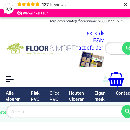
×
137
Reviews
9,9
Mijn account
info@floorenmore.nl
0800 999 77 79
Bekijk de
F&M
actiefolder!
0
Alle
Plak
Click
Houten
Eigen
Contac
vloeren
PVC
PVC
Vloeren
merk
 van 
Prijs 
 direct 
ste
garantie
Bereken
prijs
9.6/10
Nederland
match 
je 
Klan