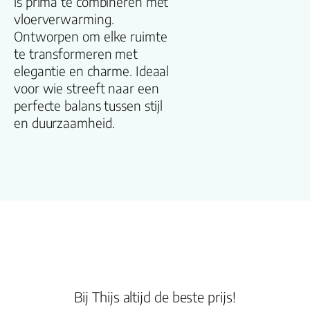
is prima te combineren met
vloerverwarming.
Kleur
Ontworpen om elke ruimte
te transformeren met
Lengte plank
elegantie en charme. Ideaal
(cm)
voor wie streeft naar een
perfecte balans tussen stijl
Breedte plank
en duurzaamheid.
(cm)
Inhoud pak (m2)
Aantal per pak
Dikte toplaag
(mm)
Bij Thijs altijd de beste prijs!
Dikte plank (mm