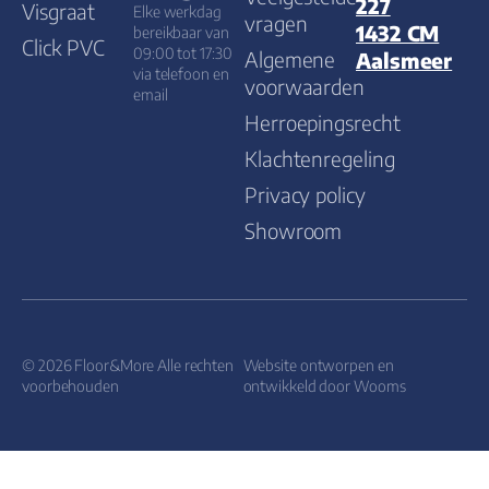
227
Visgraat
Elke werkdag
vragen
1432 CM
bereikbaar van
Click PVC
09:00 tot 17:30
Algemene
Aalsmeer
via telefoon en
voorwaarden
email
Herroepingsrecht
Klachtenregeling
Privacy policy
Showroom
© 2026 Floor&More Alle rechten
Website ontworpen en
voorbehouden
ontwikkeld door
Wooms