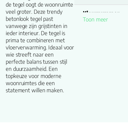
de tegel oogt de woonruimte
veel groter. Deze trendy
Kleurnummer
betonlook tegel past
Toon meer
vanwege zijn grijstinten in
Familienaam
ieder interieur. De tegel is
prima te combineren met
Kleur
vloerverwarming. Ideaal voor
wie streeft naar een
Lengte plank
perfecte balans tussen stijl
(cm)
en duurzaamheid. Een
topkeuze voor moderne
Breedte plank
woonruimtes die een
(cm)
statement willen maken.
Inhoud pak (m2)
Aantal per pak