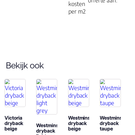
offerte aan.
kosten
geschikt
per m2
Montage
Garantie
Woongebruik
(jaren)
Bekijk ook
Garantie
Victoria
Westminster
Westminster
dryback
dryback
dryback
Westminster
beige
beige
taupe
dryback