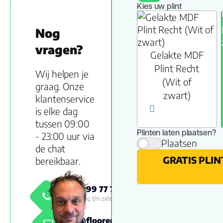
Kies uw plint
Nog
vragen?
Gelakte MDF
Plint Recht
Wij helpen je
(Wit of
graag. Onze
zwart)
klantenservice
is elke dag
tussen 09:00
Plinten laten plaatsen?
- 23:00 uur via
Plaatsen
de chat
GRATIS PLI
bereikbaar.
0800 999 77 79
Maandag t/m zaterdag 09:00 -
18:00
info@floorenmore.nl