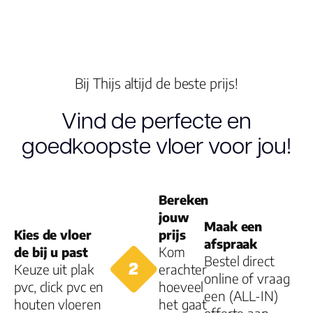
Dikte toplaag
(mm)
Dikte plank (mm
Bij Thijs altijd de beste prijs!
Vind de perfecte en
V groef
goedkoopste vloer voor jou!
Dessin
Bereken
jouw
Maak een
Gebruiksklasse
Kies de vloer
prijs
afspraak
de bij u past
Kom
Bestel direct
Brandclassificati
Keuze uit plak
erachter
online of vraag
pvc, click pvc en
hoeveel
een (ALL-IN)
Vloerverwarmin
houten vloeren
het gaat