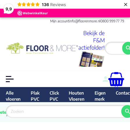
×
136
Reviews
9,9
Mijn account
info@floorenmore.nl
0800 999 77 79
Bekijk de
F&M
actiefolder!
0
Alle
Plak
Click
Houten
Eigen
Contac
vloeren
PVC
PVC
Vloeren
merk
 van 
Prijs 
 direct 
ste
garantie
Bereken
prijs
9.6/10
Nederland
match 
je 
Klan