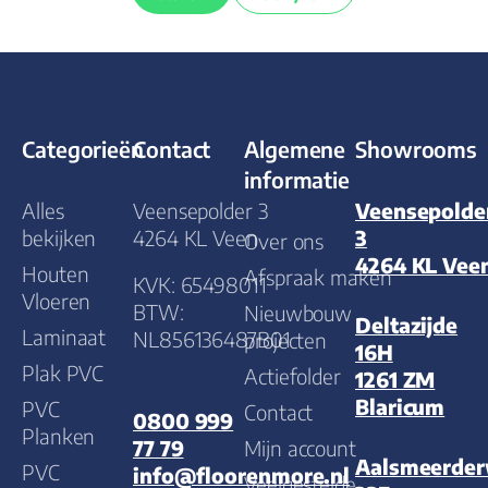
Categorieën
Contact
Algemene
Showrooms
informatie
Alles
Veensepolder 3
Veensepolde
bekijken
4264 KL Veen
3
Over ons
4264 KL Vee
Houten
Afspraak maken
KVK: 65498011
Vloeren
BTW:
Nieuwbouw
Deltazijde
Laminaat
NL856136487B01
projecten
16H
Plak PVC
Actiefolder
1261 ZM
Blaricum
PVC
Contact
0800 999
Planken
Mijn account
77 79
Aalsmeerde
PVC
info@floorenmore.nl
Veelgestelde