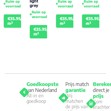
light
Ruim op
Ruim op
Ruim op
grey
voorraad
voorraad
voorraad
Ruim op
voorraad
€35.95/
€35.95/
€35.95/
€39.95
€39.95
€39
m²
m²
m²
€35.95/
€39.95
m²
Goedkoopste
Prijs match
Bereke
van Nederland
garantie
direct je
All-in en
Wij
prijs
goedkoop
matchen
Kom
de prijs van
erachter