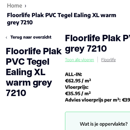
Home
›
Floorlife Plak PVC Tegel Ealing XL warm
grey 7210
Floorlife Plak
Terug naar overzicht
grey 7210
Floorlife Plak
PVC Tegel
Toon alle vloeren
Floorlife
Ealing XL
ALL-IN:
warm grey
€62.95
/ m²
Vloerprijs:
7210
€35.95
/ m²
Advies vloerprijs per m²:
€39
Wat is je oppervlakte?