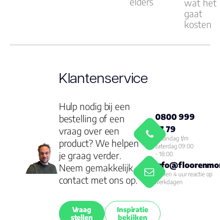
elders
wat het
gaat
kosten
Klantenservice
Hulp nodig bij een
0800 999
bestelling of een
77 79
vraag over een
Maandag t/m
product? We helpen
zaterdag 09:00
je graag verder.
- 18:00
info@floorenmor
Neem gemakkelijk
Binnen 4 uur reactie op
contact met ons op.
werkdagen
Vraag
Inspiratie
stellen
bekijken