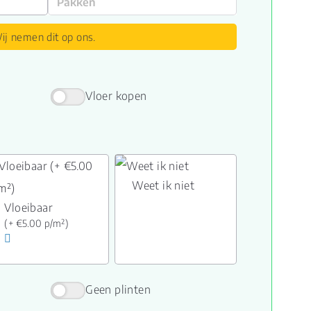
ij nemen dit op ons.
Vloer kopen
Weet ik niet
Vloeibaar
(+ €5.00 p/m²)
Geen plinten