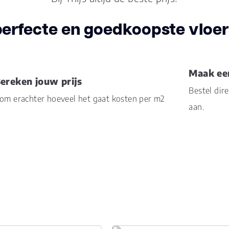
Aantal per pak
20
perfecte en goedkoopste vloer 
Dikte toplaag
3.0
(mm)
Dikte plank (mm)
10.0
Maak ee
ereken jouw prijs
Bestel dir
om erachter hoeveel het gaat kosten per m2
V groef
2-zi
aan.
Vloerverwarming
ja
geschikt
Garantie
10
Woongebruik
(jaren)