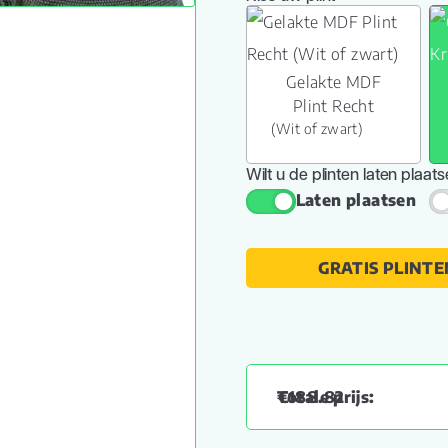
Gelakte MDF
Plint Recht
(Wit of zwart)
Wilt u de plinten laten plaat
Laten plaatsen
GRATIS PLINTE
€
188.82