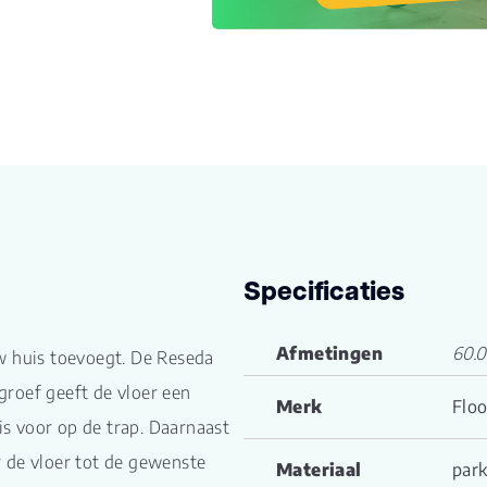
Specificaties
Afmetingen
60.0
w huis toevoegt. De Reseda
-groef geeft de vloer een
Merk
Floo
 is voor op de trap. Daarnaast
r de vloer tot de gewenste
Materiaal
park