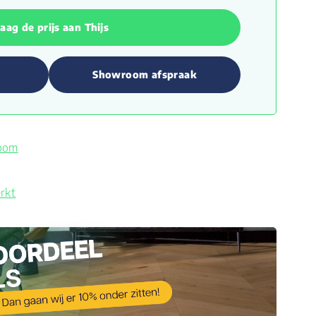
aag de prijs aan Thijs
Showroom afspraak
room
rkt