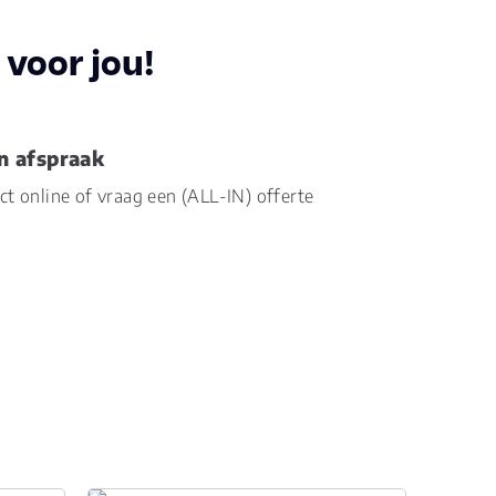
voor jou!
0
n afspraak
ect online of vraag een (ALL-IN) offerte
jdes