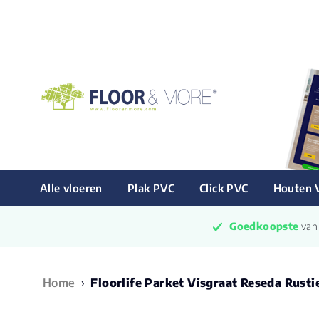
Alle vloeren
Plak PVC
Click PVC
Houten 
Goedkoopste
 va
Home
›
Floorlife Parket Visgraat Reseda Rusti