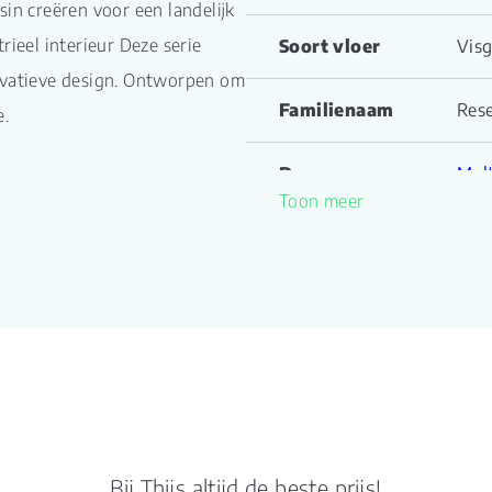
in creëren voor een landelijk
rieel interieur Deze serie
Soort vloer
Visg
novatieve design. Ontworpen om
Familienaam
Res
e.
Drager
Mult
Toon meer
Kleur
Rust
Lengte plank
60.
(cm)
Breedte plank
15.0
(cm)
Inhoud pak (m2)
1.8
Bij Thijs altijd de beste prijs!