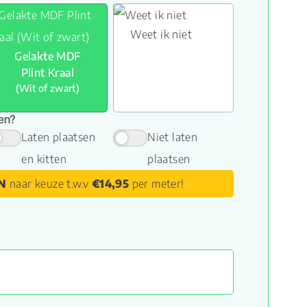
Weet ik niet
Gelakte MDF
Plint Kraal
(Wit of zwart)
sen?
Laten plaatsen
Niet laten
en kitten
plaatsen
N
naar keuze t.w.v
€14,95
per meter!