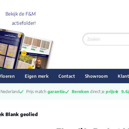
Bekijk de F&M
actiefolder!
Vloeren
Eigen merk
Contact
Showroom
Klant
n Nederland
Prijs match 
garantie
Bereken
 direct je 
prijs
9.6
ek Blank geolied