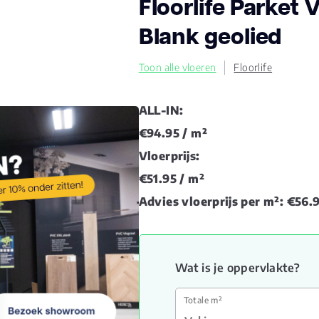
Floorlife Parket
Blank geolied
Toon alle vloeren
Floorlife
ALL-IN:
€94.95
/ m²
Vloerprijs:
€51.95
/ m²
Advies vloerprijs per m²:
€56.
Wat is je oppervlakte?
Totale m²