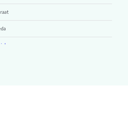
raat
eda
iplex
iek Blank geolied
000
0
000