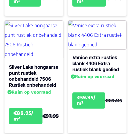
m²
m²
Venice extra rustiek
blank 4406 Extra
Silver Lake hongaarse
rustiek blank geolied
punt rustiek
Ruim op voorraad
onbehandeld 7506
Rustiek onbehandeld
Ruim op voorraad
€59.95/
€69.95
m²
€88.95/
€97.95
m²