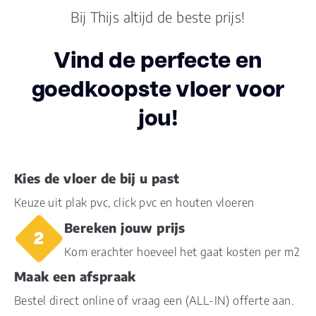
Bij Thijs altijd de beste prijs!
V-groeven
4-zijdes
Vind de perfecte en
Warmtedoorlaatweerstand
goedkoopste vloer voor
0.1
(m² K/W)
jou!
vtwonen
0
Merk
Ambiant
Kies de vloer de bij u past
Keuze uit plak pvc, click pvc en houten vloeren
Soort vloer
Plank
Bereken jouw prijs
Stijl
Verlijmd
Kom erachter hoeveel het gaat kosten per m2
Maak een afspraak
Bestel direct online of vraag een (ALL-IN) offerte aan.