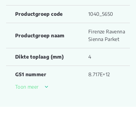
Productgroep code
1040_5650
Firenze Ravenna
Productgroep naam
Sienna Parket
Dikte toplaag (mm)
4
GS1 nummer
8.717E+12
Toon meer
Garantie Woongebruik
12
(jaren)
ja,
cementdekvloer
Vloerverwarming geschikt
max. 27 °C en
geheel verlijmd