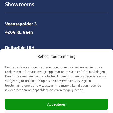
Showrooms
Veensepolder 3
4264 KL Veen
Deltazijde 16H
1261 ZM Blaricum
Beheer toestemming
Om de beste ervaringen te bieden, gebruiken wij technologieën zoals
Aalsmeerderweg 227
cookies om informatie over je apparaat op te slaan en/of te raadplegen.
Door in te stemmen met deze technologieën kunnen wij gegevens zoals
1432 CM Aalsmeer
surfgedrag of unieke ID's op deze site verwerken. Als je geen
toestemming geeft of uw toestemming intrekt, kan dit een nadelige
invloed hebben op bepaalde functies en mogelijkheden.
Accepteren
© 2026 Floor&More Alle rechten voorbehouden