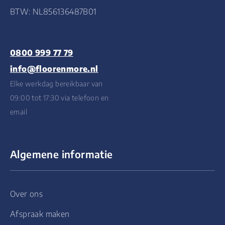
BTW: NL856136487B01
0800 999 77 79
info@floorenmore.nl
Elke werkdag bereikbaar van
09:00 tot 17:30 via telefoon en
email
Algemene informatie
Over ons
Afspraak maken