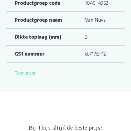
Productgroep code
1040_4952
Productgroep naam
Van Nuys
Dikte toplaag (mm)
3
GS1 nummer
8.717E+12
Garantie Woongebruik
12
Toon meer
(jaren)
Gerookt
0
ja,
cementdekvloer
Vloerverwarming geschikt
max. 27 °C en
Bij Thijs altijd de beste prijs!
geheel verlijmd