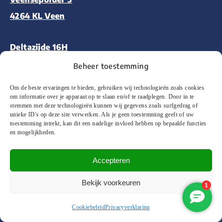
4264 KL Veen
Deltazijde 16H
1261 ZM Blaricum
Beheer toestemming
Om de beste ervaringen te bieden, gebruiken wij technologieën zoals cookies
Aalsmeerderweg 227
om informatie over je apparaat op te slaan en/of te raadplegen. Door in te
stemmen met deze technologieën kunnen wij gegevens zoals surfgedrag of
1432 CM Aalsmeer
unieke ID's op deze site verwerken. Als je geen toestemming geeft of uw
toestemming intrekt, kan dit een nadelige invloed hebben op bepaalde functies
en mogelijkheden.
Accepteren
© 2026 Floor&More Alle rechten voorbehouden
Bekijk voorkeuren
Website ontworpen en ontwikkeld door
Wooms
Cookiebeleid
Privacyverklaring