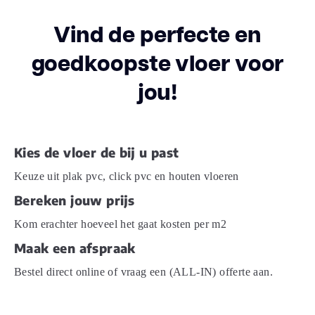
Vind de perfecte en
Olie behandeling
Onbehandeld
goedkoopste vloer voor
select (amper
jou!
Sortering
noesten)
V-groeven
4-zijdes
Kies de vloer de bij u past
Warmtedoorlaatweerstand
Keuze uit plak pvc, click pvc en houten vloeren
0.09
(m² K/W)
Bereken jouw prijs
vtwonen
0
Kom erachter hoeveel het gaat kosten per m2
Maak een afspraak
Merk
Ambiant
Bestel direct online of vraag een (ALL-IN) offerte aan.
Soort vloer
Visgraat