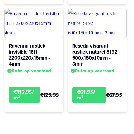
Ravenna rustiek
Reseda visgraat
invisible 1811
rustiek naturel 5192
2200x220x15mm -
600x150x10mm -
4mm
3mm
Ruim op voorraad
Ruim op voorraad
€116.95/
€61.95/
€129.95
€67.95
m²
m²