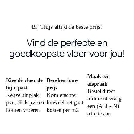
V groef
Micro 4v
Garantie
10 jaar
Bij Thijs altijd de beste prijs!
Gebruiksklasse
23, 33
Vind de perfecte en
goedkoopste vloer voor jou!
Slijtlaag (mm)
0.55
Vloerverwarming
ja
Maak een
geschikt
Kies de vloer de
Bereken jouw
afspraak
bij u past
prijs
Bestel direct
Keuze uit plak
Kom erachter
online of vraag
pvc, click pvc en
hoeveel het gaat
een (ALL-IN)
houten vloeren
kosten per m2
offerte aan.