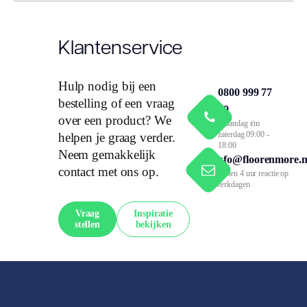
Klantenservice
Hulp nodig bij een
0800 999 77
bestelling of een vraag
79
over een product? We
Maandag t/m
zaterdag 09:00 -
helpen je graag verder.
18:00
Neem gemakkelijk
info@floorenmore.n
contact met ons op.
Binnen 4 uur reactie op
werkdagen
Vraag
Inspiratie
stellen
bekijken