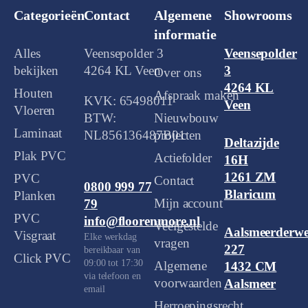
Categorieën
Contact
Algemene
Showrooms
informatie
Alles
Veensepolder 3
Veensepolder
bekijken
4264 KL Veen
3
Over ons
4264 KL
Houten
Afspraak maken
KVK: 65498011
Veen
Vloeren
BTW:
Nieuwbouw
Laminaat
NL856136487B01
projecten
Deltazijde
Plak PVC
Actiefolder
16H
1261 ZM
PVC
Contact
0800 999 77
Blaricum
Planken
Mijn account
79
PVC
info@floorenmore.nl
Veelgestelde
Aalsmeerderw
Visgraat
Elke werkdag
vragen
227
bereikbaar van
Click PVC
09:00 tot 17:30
Algemene
1432 CM
via telefoon en
voorwaarden
Aalsmeer
email
Herroepingsrecht