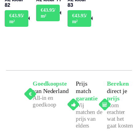
82
83
€43.95/
€48.95
€43.95/
€43.95/
m²
€48.95
€48.95
m²
m²
Goedkoopste
Prijs
Bereken
van Nederland
match
direct je
All-in en
garantie
prijs
goedkoop
Wij
Kom
matchen de
erachter
prijs van
wat het
elders
gaat kosten