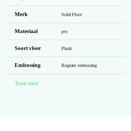
Merk
Solid Floor
Materiaal
pvc
Soort vloer
Plank
Embossing
Register embossing
Look kleur
middenbruin, lichtbruin
Toon meer
Structuur
microgroeven
Montage
lijm