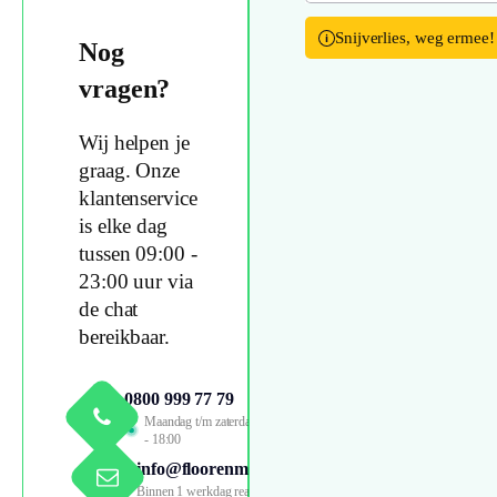
Snijverlies, weg ermee!
Nog
vragen?
Wij helpen je
graag. Onze
klantenservice
is elke dag
tussen 09:00 -
23:00 uur via
de chat
bereikbaar.
0800 999 77 79
Maandag t/m zaterdag 09:00
- 18:00
info@floorenmore.nl
Binnen 1 werkdag reactie