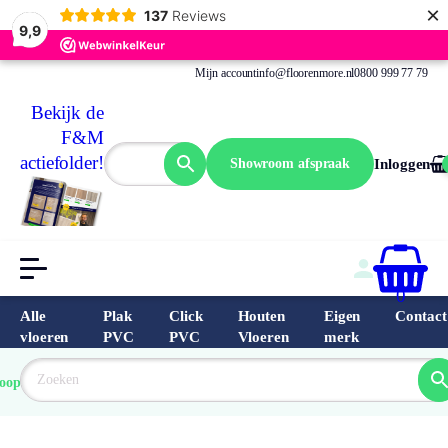
×
137
Reviews
9,9
Mijn account
info@floorenmore.nl
0800 999 77 79
Bekijk de
F&M
actiefolder!
Showroom afspraak
Inloggen
0
Alle
Plak
Click
Houten
Eigen
Contact
vloeren
PVC
PVC
Vloeren
merk
 van 
Prijs 
 direct 
oopste
garantie
Bereken
prijs
9.6/10
Nederland
match 
je 
Klantbeo