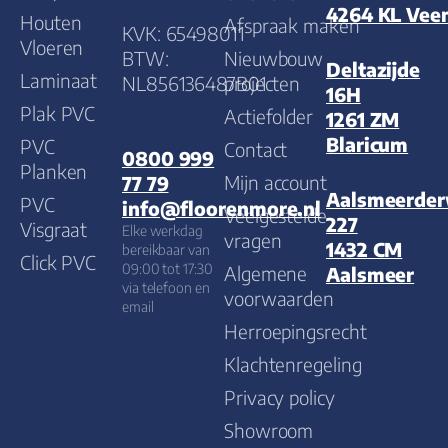
4264 KL Vee
Houten
Afspraak maken
KVK: 65498011
Vloeren
BTW:
Nieuwbouw
Deltazijde
Laminaat
NL856136487B01
projecten
16H
Plak PVC
Actiefolder
1261 ZM
Blaricum
PVC
Contact
0800 999
Planken
Mijn account
77 79
Aalsmeerde
PVC
info@floorenmore.nl
Veelgestelde
227
Visgraat
Elke werkdag
vragen
1432 CM
bereikbaar van
Click PVC
09:00 tot 17:30
Algemene
Aalsmeer
via telefoon en
voorwaarden
email
Herroepingsrecht
Klachtenregeling
Privacy policy
Showroom