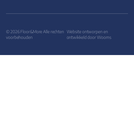
© 2026 Floor&More Alle rechten
Website ontworpen en
voorbehouden
ontwikkeld door
Wooms