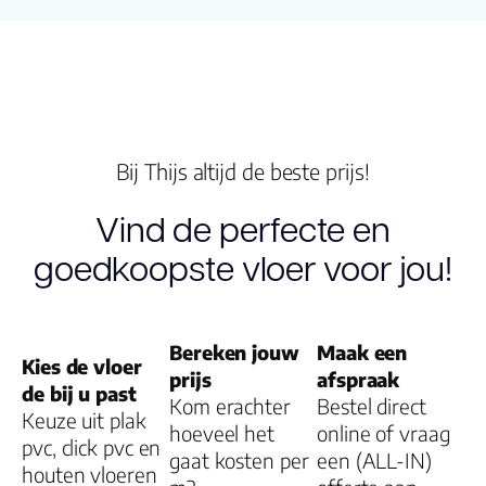
Garantie
Gebruiksklasse
Slijtlaag (mm)
Bij Thijs altijd de beste prijs!
Vind de perfecte en
Vloerverwarmin
geschikt
goedkoopste vloer voor jou!
Bereken jouw
Maak een
Kies de vloer
prijs
afspraak
de bij u past
Kom erachter
Bestel direct
Keuze uit plak
hoeveel het
online of vraag
pvc, click pvc en
gaat kosten per
een (ALL-IN)
houten vloeren