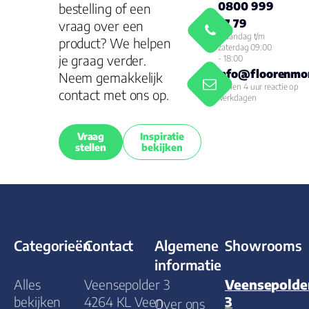
0800 999
bestelling of een
77 79
vraag over een
Maandag t/m
product? We helpen
zaterdag 09:00
je graag verder.
- 18:00
info@floorenmor
Neem gemakkelijk
Binnen 4 uur reactie op
contact met ons op.
werkdagen
Vraag
Inspiratie
stellen
bekijken
Categorieën
Contact
Algemene
Showrooms
informatie
Alles
Veensepolder 3
Veensepolde
bekijken
4264 KL Veen
3
Over ons