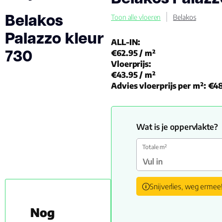
Belakos
Toon alle vloeren
Belakos
Palazzo kleur
ALL-IN:
730
€62.95
/ m²
Vloerprijs:
€43.95
/ m²
Advies vloerprijs per m²:
€48
Wat is je oppervlakte?
Totale m²
Snijverlies, weg ermee
Nog