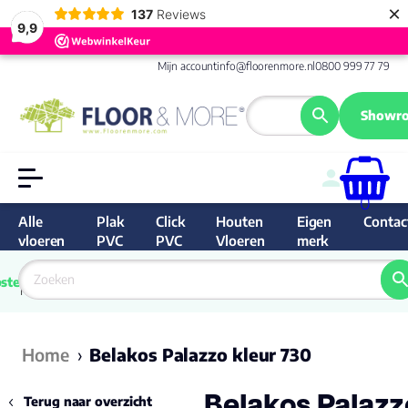
×
137
Reviews
9,9
Mijn account
info@floorenmore.nl
0800 999 77 79
Showro
0
Alle
Plak
Click
Houten
Eigen
Contac
vloeren
PVC
PVC
Vloeren
merk
 van 
Prijs 
 direct 
ste
garantie
Bereken
prijs
9.6/10
Nederland
match 
je 
Klan
Home
›
Belakos Palazzo kleur 730
Belakos Palazz
Terug naar overzicht