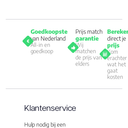
Goedkoopste
Prijs match
Bereke
van Nederland
garantie
direct je
All-in en
Wij
prijs
goedkoop
matchen
Kom
de prijs van
erachter
elders
wat het
gaat
kosten
Klantenservice
Hulp nodig bij een