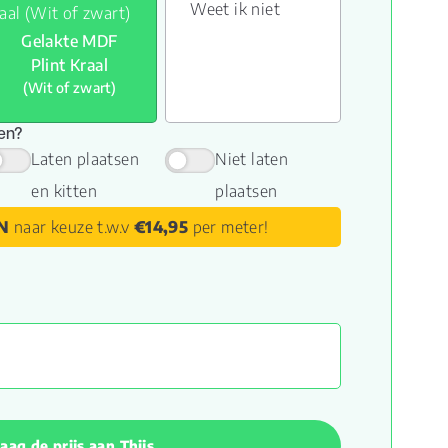
Weet ik niet
Gelakte MDF
Plint Kraal
(Wit of zwart)
sen?
Laten plaatsen
Niet laten
en kitten
plaatsen
N
naar keuze t.w.v
€14,95
per meter!
aag de prijs aan Thijs