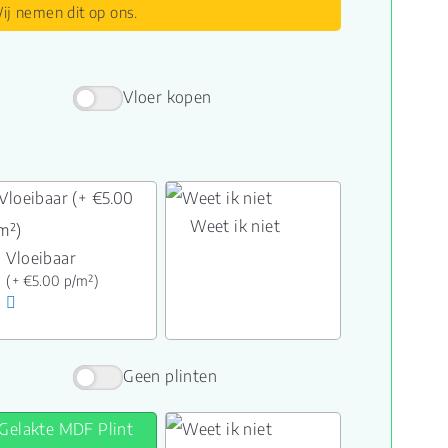
ij nemen dit op ons.
Vloer kopen
Weet ik niet
Vloeibaar
(+ €5.00 p/m²)
Geen plinten