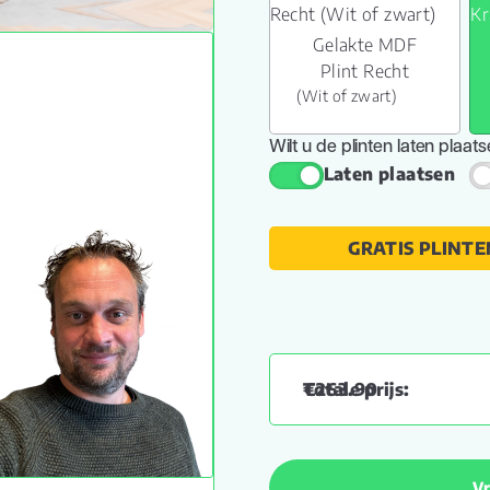
Gelakte MDF
Plint Recht
(Wit of zwart)
Wilt u de plinten laten plaat
Laten plaatsen
GRATIS PLINTE
€
263.90
Vr