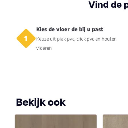
Vind de 
Slijtlaag (mm)
0.55
Vloerverwarming
ja
Kies de vloer de bij u past
geschikt
Keuze uit plak pvc, click pvc en houten
vloeren
Bekijk ook