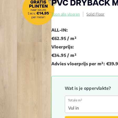
PVC DRYBACK 
Toon alle vloeren
Solid Floor
ALL-IN:
€62.95
/ m²
Vloerprijs:
€34.95
/ m²
Advies vloerprijs per m²:
€39.
Wat is je oppervlakte?
Totale m²