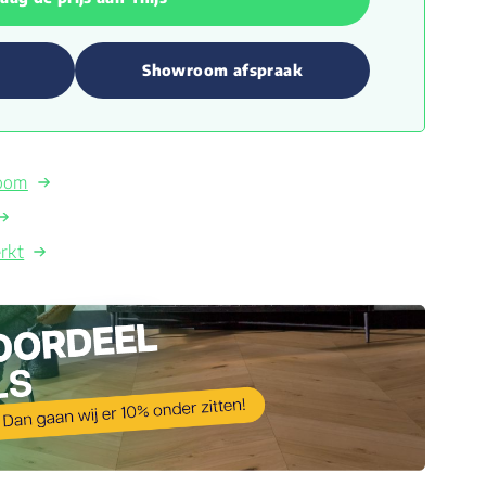
Showroom afspraak
room
rkt