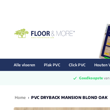
Alle vloeren
Plak PVC
Click PVC
Houten 
Goedkoopste
 va
Home
›
PVC DRYBACK MANSION BLOND OAK