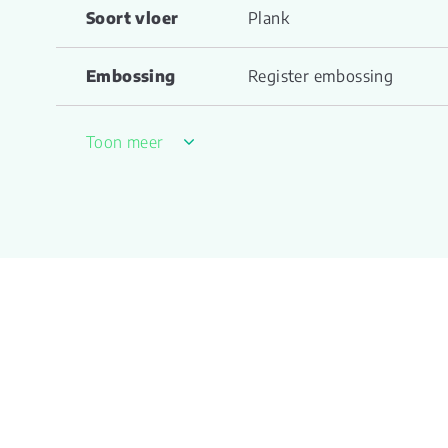
Soort vloer
Plank
Embossing
Register embossing
Look kleur
lichtbruin
Toon meer
Structuur
microgroeven
Montage
lijm
V groef
Micro 4v
Garantie
10 jaar
Gebruiksklasse
23, 33