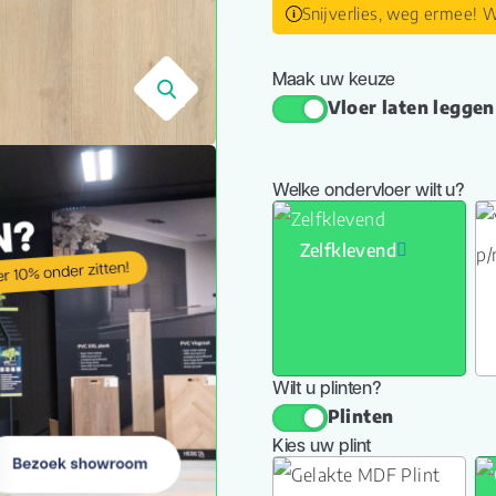
Snijverlies, weg ermee! W
Maak uw keuze
🔍
Vloer laten leggen
Welke ondervloer wilt u?
Zelfklevend
Wilt u plinten?
Plinten
Kies uw plint