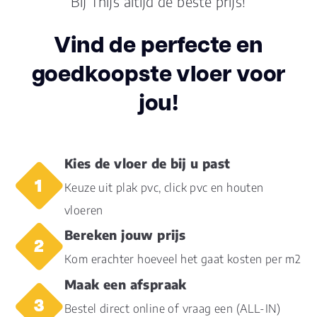
Bij Thijs altijd de beste prijs!
consumenten
woongebruik
Vind de perfecte en
31 - licht
Gebruiksklasse project
goedkoopste vloer voor
projectgebruik
jou!
ja,
Vloerverwarming geschikt
cementdekvloer
max. 27 °C
Kies de vloer de bij u past
Soort vloerverwarming
watergedragen
Keuze uit plak pvc, click pvc en houten
vloeren
V-groeven
4-zijdes
Bereken jouw prijs
Kom erachter hoeveel het gaat kosten per m2
Warmtedoorlaatweerstand
0.06
(m² K/W)
Maak een afspraak
Bestel direct online of vraag een (ALL-IN)
vtwonen
0