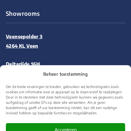
Showrooms
Veensepolder 3
4264 KL Veen
Deltazijde 16H
1261 ZM Blaricum
Beheer toestemming
Om de beste ervaringen te bieden, gebruiken wij technologieën zoals
Aalsmeerderweg 227
cookies om informatie over je apparaat op te slaan en/of te raadplegen.
Door in te stemmen met deze technologieën kunnen wij gegevens zoals
1432 CM Aalsmeer
surfgedrag of unieke ID's op deze site verwerken. Als je geen
toestemming geeft of uw toestemming intrekt, kan dit een nadelige
invloed hebben op bepaalde functies en mogelijkheden.
Accepteren