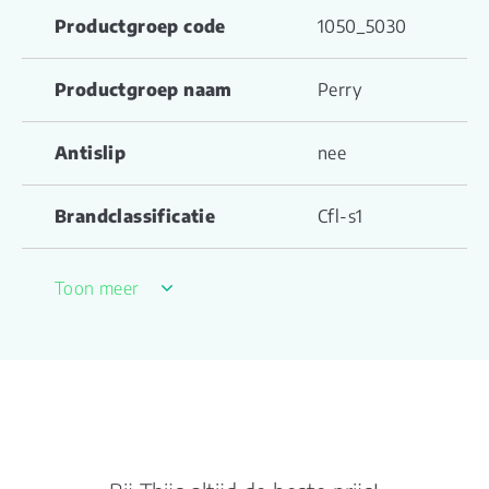
Productgroep code
1050_5030
Productgroep naam
Perry
Antislip
nee
Brandclassificatie
Cfl-s1
Formaldehyde emissie
E1
Toon meer
GS1 nummer
5.90369E+12
Garantie Woongebruik
10
(jaren)
23 - zwaar
Gebruiksklasse