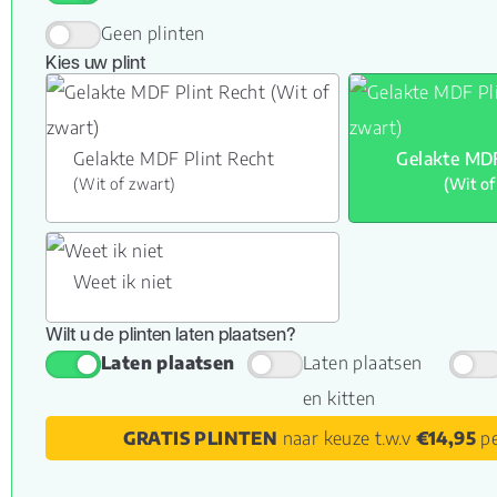
Geen plinten
Kies uw plint
Gelakte MDF Plint Recht
Gelakte MDF
(Wit of zwart)
(Wit of
Weet ik niet
Wilt u de plinten laten plaatsen?
Laten plaatsen
Laten plaatsen
en kitten
GRATIS PLINTEN
naar keuze t.w.v
€14,95
pe