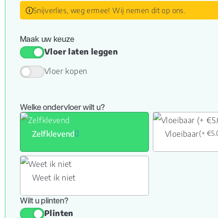
Snijverlies, weg ermee! Wij nemen dit op ons.
Maak uw keuze
Vloer laten leggen
Vloer kopen
Welke ondervloer wilt u?
Zelfklevend
Vloeibaar
(+ €5
Weet ik niet
Wilt u plinten?
Plinten