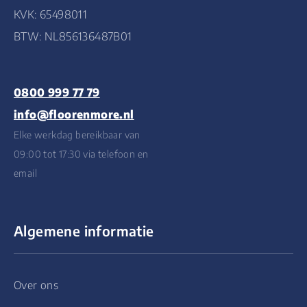
KVK: 65498011
BTW: NL856136487B01
0800 999 77 79
info@floorenmore.nl
Elke werkdag bereikbaar van
09:00 tot 17:30 via telefoon en
email
Algemene informatie
Over ons