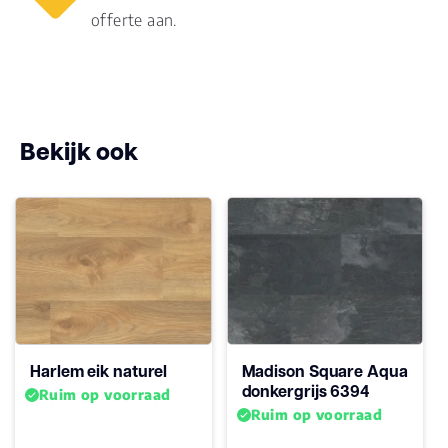
offerte aan.
Merk
Ambiant
Soort vloer
Plank
Bekijk ook
Stijl
Click
Harlem eik naturel
Madison Square Aqua
donkergrijs 6394
Ruim op voorraad
Ruim op voorraad