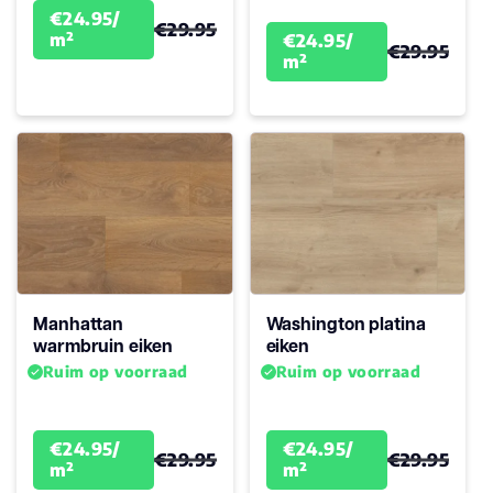
€24.95/
€29.95
m²
€24.95/
€29.95
m²
Manhattan
Washington platina
warmbruin eiken
eiken
Ruim op voorraad
Ruim op voorraad
€24.95/
€24.95/
€29.95
€29.95
m²
m²