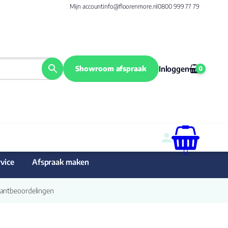
Mijn account
info@floorenmore.nl
0800 999 77 79
Showroom afspraak
Inloggen
0
0
vice
Afspraak maken
Klantbeoordelingen