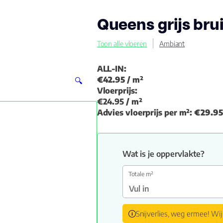
Queens grijs bru
Toon alle vloeren
Ambiant
ALL-IN:
€42.95
/ m²
🔍
Vloerprijs:
€24.95
/ m²
Advies vloerprijs per m²:
€29.95
Wat is je oppervlakte?
Totale m²
Snijverlies, weg ermee! Wij