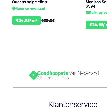
Queens beige eiken
Madison Sq
6394
Ruim op voorraad
Stijl
Click
Ruim op v
€24.95/ m²
€29.95
€24.95/ 
Goedkoopste
van Nederland
All-in en goedkoop
Klantenservice