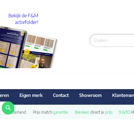
Bekijk de F&M
actiefolder!
eren
Eigen merk
Contact
Showroom
Klantenser
 van Nederland
Prijs match 
garantie
Bereken
 direct je 
prijs
9.6/10
 