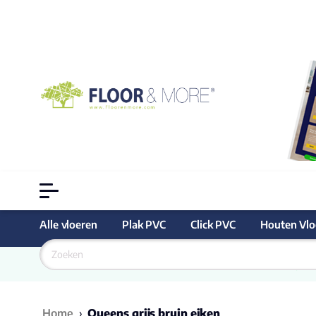
Alle vloeren
Plak PVC
Click PVC
Houten Vlo
Goedkoopste
Home
›
Queens grijs bruin eiken