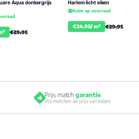
uare Aqua donkergrijs
Harlem licht eiken
Ruim op voorraad
oorraad
€24.95/ m²
€29.95
m²
€29.95
Prijs match
garantie
Wij matchen de prijs van elders