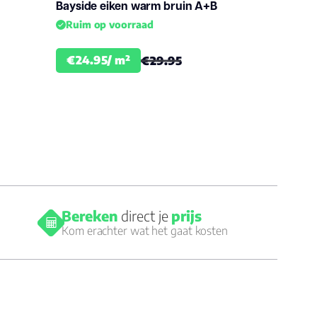
Bayside eiken warm bruin A+B
Ruim op voorraad
€24.95/ m²
€29.95
Bereken
direct je
prijs
Kom erachter wat het gaat kosten