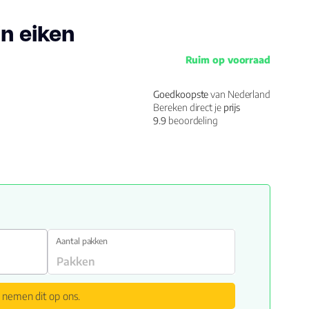
in eiken
Ruim op voorraad
Goedkoopste
van Nederland
Bereken direct je
prijs
9.9
beoordeling
Aantal pakken
 nemen dit op ons.