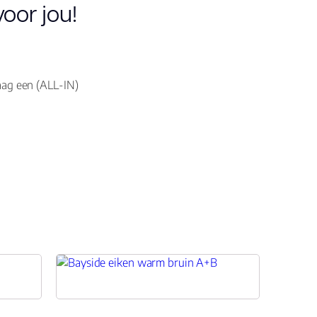
oor jou!
raag een (ALL-IN)