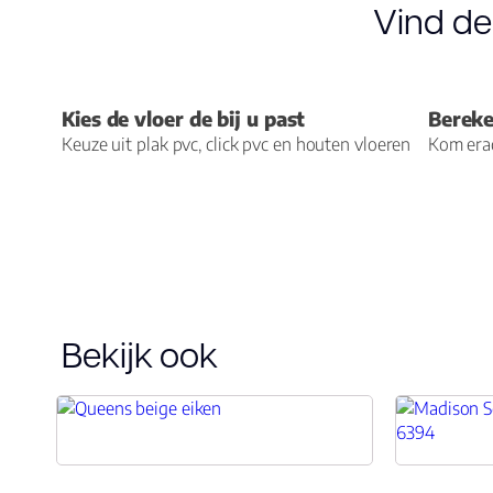
Vind de
Vloerverwarming geschikt
ja, cementdekvloer
Structuur
allover structuur
Kies de vloer de bij u past
Bereke
Keuze uit plak pvc, click pvc en houten vloeren
Kom erac
Soort vloerverwarming
watergedragen
V-groeven
4-zijdes
Warmtedoorlaatweerstand
0.06
(m² K/W)
Bekijk ook
vtwonen
0
Merk
Ambiant
Soort vloer
Plank