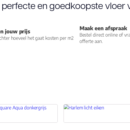
 perfecte en goedkoopste vloer v
 max. 27 °C
Maak een afspraak
n jouw prijs
Bestel direct online of v
hter hoeveel het gaat kosten per m2
offerte aan.