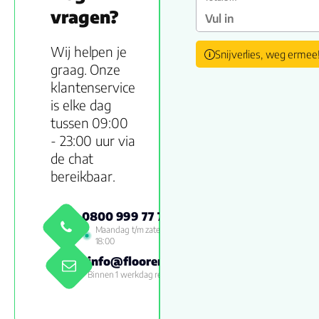
vragen?
Wij helpen je
Snijverlies, weg ermee
graag. Onze
klantenservice
is elke dag
tussen 09:00
- 23:00 uur via
de chat
bereikbaar.
0800 999 77 79
Maandag t/m zaterdag 09:00 -
18:00
info@floorenmore.nl
Binnen 1 werkdag reactie