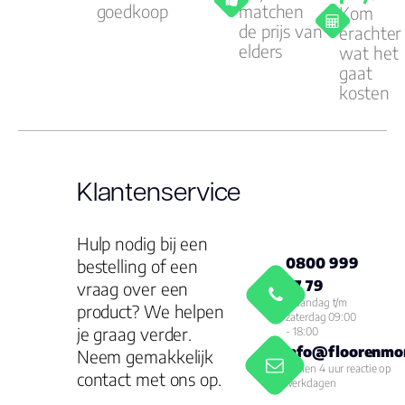
goedkoop
matchen
Kom
de prijs van
erachter
elders
wat het
gaat
kosten
Klantenservice
Hulp nodig bij een
0800 999
bestelling of een
77 79
vraag over een
Maandag t/m
product? We helpen
zaterdag 09:00
je graag verder.
- 18:00
info@floorenmor
Neem gemakkelijk
Binnen 4 uur reactie op
contact met ons op.
werkdagen