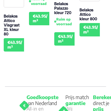
Belakos
voorraad
Palazzo
Belakos
kleur 720
Attico
Belakos
€43.95/
€48.95
kleur 800
Ruim op
Attico
m²
voorraad
Visgraat
€43.95/
XL kleur
€48
m²
80
€43.95/
€48.95
m²
€43.95/
€48.95
m²
Goedkoopste
Prijs match
Bereke
van Nederland
garantie
direct je
All-in en
Wij
prijs