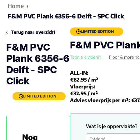
Home
›
F&M PVC Plank 6356-6 Delft - SPC Click
LIMITED EDITION
Terug naar overzicht
F&M PVC Plank 
F&M PVC
Plank 6356-6
Toon alle vloeren
Floor & more ho
Delft - SPC
ALL-IN:
Click
€62.95
/ m²
Vloerprijs:
€32.95
/ m²
LIMITED EDITION
Advies vloerprijs per m²:
€37
Wat is je oppervlakte?
Nog
Totale m²