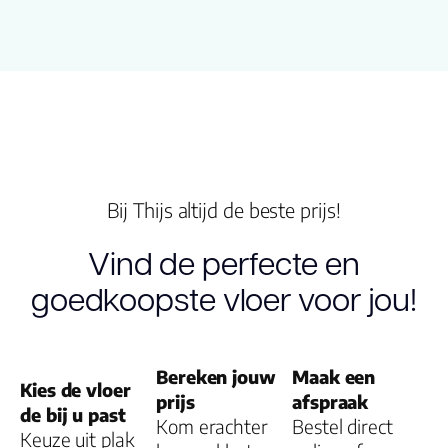
Embossing
Look kleur
Structuur
Montage
Bij Thijs altijd de beste prijs!
Vind de perfecte en
V groef
goedkoopste vloer voor jou!
Garantie
Bereken jouw
Maak een
Kies de vloer
prijs
afspraak
de bij u past
Kom erachter
Bestel direct
Keuze uit plak