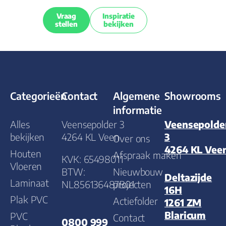
Vraag
Inspiratie
stellen
bekijken
Categorieën
Contact
Algemene
Showrooms
informatie
Alles
Veensepolder 3
Veensepolde
bekijken
4264 KL Veen
3
Over ons
4264 KL Vee
Houten
Afspraak maken
KVK: 65498011
Vloeren
BTW:
Nieuwbouw
Deltazijde
Laminaat
NL856136487B01
projecten
16H
Plak PVC
Actiefolder
1261 ZM
Blaricum
PVC
Contact
0800 999