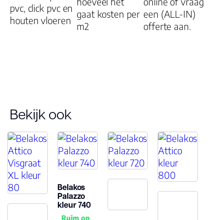
hoeveel het
online of vraag
Gebruiksklasse
pvc, click pvc en
gaat kosten per
een (ALL-IN)
houten vloeren
m2
offerte aan.
Slijtlaag (mm)
Vloerverwarmin
geschikt
Bekijk ook
Belakos
Palazzo
kleur 740
Ruim op