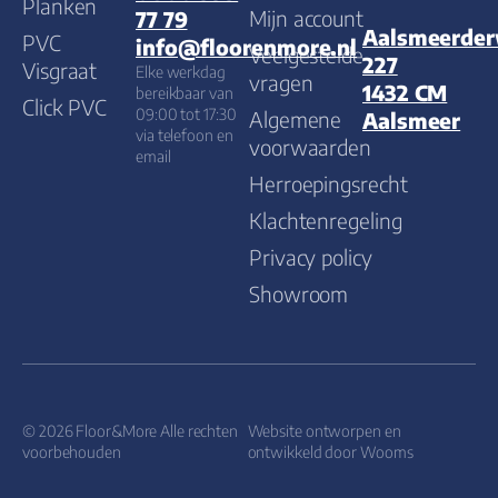
Planken
Mijn account
77 79
Aalsmeerde
PVC
info@floorenmore.nl
Veelgestelde
227
Visgraat
Elke werkdag
vragen
1432 CM
bereikbaar van
Click PVC
09:00 tot 17:30
Algemene
Aalsmeer
via telefoon en
voorwaarden
email
Herroepingsrecht
Klachtenregeling
Privacy policy
Showroom
© 2026 Floor&More Alle rechten
Website ontworpen en
voorbehouden
ontwikkeld door
Wooms