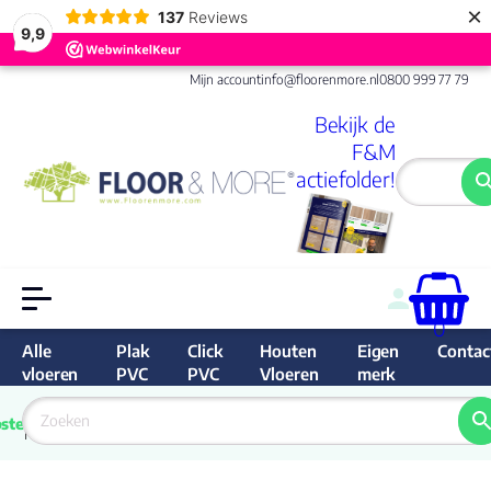
×
137
Reviews
9,9
Mijn account
info@floorenmore.nl
0800 999 77 79
Bekijk de
F&M
actiefolder!
0
Alle
Plak
Click
Houten
Eigen
Contac
vloeren
PVC
PVC
Vloeren
merk
 van 
Prijs 
 direct 
ste
garantie
Bereken
prijs
9.6/10
Nederland
match 
je 
Klan