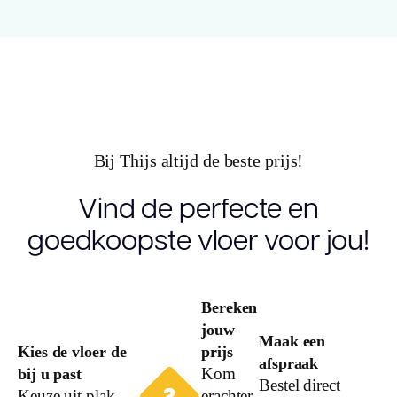
V groef
Garantie
Gebruiksklasse
Slijtlaag (mm)
Bij Thijs altijd de beste prijs!
Vind de perfecte en
Vloerverwarming
geschikt
goedkoopste vloer voor jou!
Bereken
jouw
Maak een
Kies de vloer de
prijs
afspraak
bij u past
Kom
Bestel direct
Keuze uit plak
erachter