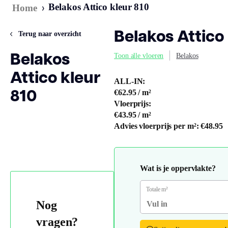
›
Belakos Attico kleur 810
Home
Belakos Attico
Terug naar overzicht
Belakos
Toon alle vloeren
Belakos
Attico kleur
ALL-IN:
810
€62.95
/ m²
Vloerprijs:
€43.95
/ m²
Advies vloerprijs per m²:
€48.95
Wat is je oppervlakte?
Totale m²
Nog
vragen?