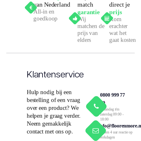
van Nederland
match
direct je
All-in en
garantie
prijs
goedkoop
Wij
Kom
matchen de
erachter
prijs van
wat het
elders
gaat kosten
Klantenservice
Hulp nodig bij een
0800 999 77
bestelling of een vraag
79
over een product? We
Maandag t/m
zaterdag 09:00 -
helpen je graag verder.
18:00
Neem gemakkelijk
info@floorenmore.n
contact met ons op.
Binnen 4 uur reactie op
werkdagen