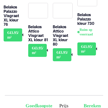
Belakos
Palazzo
Belakos
Visgraat
Palazzo
XL kleur
kleur 730
76
Belakos
Belakos
Ruim op
Attico
Attico
€43.95/
voorraad
€48.95
Visgraat
Visgraat
m²
XL kleur 81
XL kleur
80
€43.95/
€43.95/
€48.95
€48.95
m²
€43.95/
m²
€48.95
m²
Goedkoopste
Prijs
Bereken