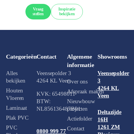
Vraag
Inspiratie
stellen
bekijken
Categorieën
Contact
Algemene
Showrooms
informatie
Alles
Veensepolder 3
Veensepolder
bekijken
4264 KL Veen
3
Over ons
4264 KL
Houten
Afspraak maken
KVK: 65498011
Veen
Vloeren
BTW:
Nieuwbouw
Laminaat
NL856136487B01
projecten
Deltazijde
Plak PVC
Actiefolder
16H
1261 ZM
PVC
Contact
0800 999 77