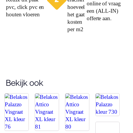
online of vraag
pvc, click pvc en
hoeveel
een (ALL-IN)
houten vloeren
het gaat
offerte aan.
kosten
per m2
Bekijk ook