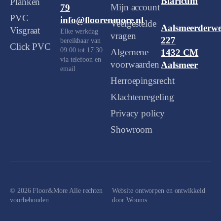
Blaricum
Planken
Mijn account
79
PVC
info@floorenmore.nl
Veelgestelde
Aalsmeerderw
Visgraat
Elke werkdag
vragen
227
bereikbaar van
Click PVC
09:00 tot 17:30
Algemene
1432 CM
via telefoon en
voorwaarden
Aalsmeer
email
Herroepingsrecht
Klachtenregeling
Privacy policy
Showroom
© 2026 Floor&More Alle rechten
Website ontworpen en ontwikkeld
voorbehouden
door
Wooms