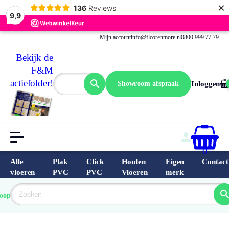
×
136
Reviews
9,9
Mijn account
info@floorenmore.nl
0800 999 77 79
Bekijk de
F&M
actiefolder!
Showroom afspraak
Inloggen
0
Alle
Plak
Click
Houten
Eigen
Contact
vloeren
PVC
PVC
Vloeren
merk
 van 
Prijs 
 direct 
oopste
garantie
Bereken
prijs
9.6/10
Nederland
match 
je 
Klantbeo