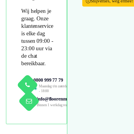
Snijverlies, weg ermee!
Wij helpen je
graag. Onze
klantenservice
is elke dag
tussen 09:00 -
23:00 uur via
de chat
bereikbaar.
0800 999 77 79
Maandag t/m zaterdag 09:00
- 18:00
info@floorenmore.nl
Binnen 1 werkdag reactie