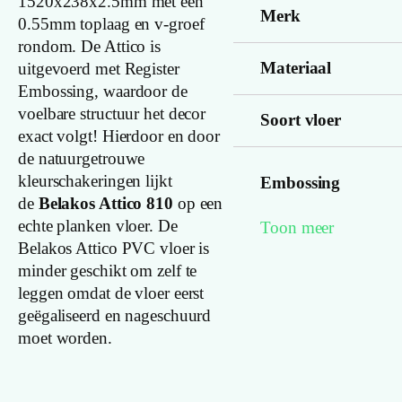
1520x238x2.5mm met een
Merk
0.55mm toplaag en v-groef
rondom. De Attico is
Materiaal
uitgevoerd met Register
Embossing, waardoor de
voelbare structuur het decor
Soort vloer
exact volgt! Hierdoor en door
de natuurgetrouwe
kleurschakeringen lijkt
Embossing
de
Belakos Attico 810
op een
echte planken vloer. De
Toon meer
Look kleur
Belakos Attico PVC vloer is
minder geschikt om zelf te
leggen omdat de vloer eerst
Structuur
geëgaliseerd en nageschuurd
moet worden.
Montage