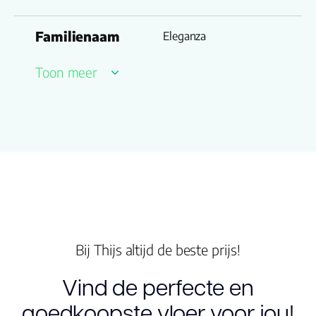
Familienaam
Eleganza
Productgroep
Toon meer
Donatello
naam
Drager
Multiplex
Vloerverwarming
ja
geschikt
Dikte plank (mm)
15.0
Bij Thijs altijd de beste prijs!
Vind de perfecte en
goedkoopste vloer voor jou!