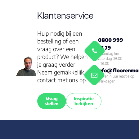
Klantenservice
Hulp nodig bij een
0800 999
bestelling of een
77 79
vraag over een
Maandag t/m
product? We helpen
zaterdag 09:00
je graag verder.
- 18:00
info@floorenmor
Neem gemakkelijk
Binnen 4 uur reactie op
contact met ons op.
werkdagen
Vraag
Inspiratie
stellen
bekijken