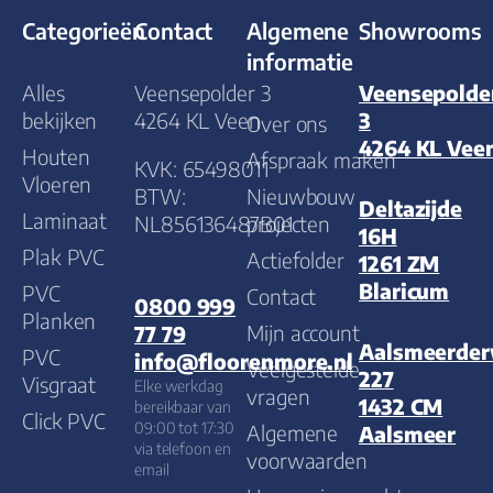
Categorieën
Contact
Algemene
Showrooms
informatie
Alles
Veensepolder 3
Veensepolde
bekijken
4264 KL Veen
3
Over ons
4264 KL Vee
Houten
Afspraak maken
KVK: 65498011
Vloeren
BTW:
Nieuwbouw
Deltazijde
Laminaat
NL856136487B01
projecten
16H
Plak PVC
Actiefolder
1261 ZM
Blaricum
PVC
Contact
0800 999
Planken
Mijn account
77 79
Aalsmeerde
PVC
info@floorenmore.nl
Veelgestelde
227
Visgraat
Elke werkdag
vragen
1432 CM
bereikbaar van
Click PVC
09:00 tot 17:30
Algemene
Aalsmeer
via telefoon en
voorwaarden
email