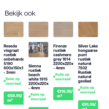
Bekijk ook
Reseda
Firenze
Silver Lake
visgraat
rustiek
hongaarse
rustiek
cashmere
punt
onbehandeld
grey 1614
rustiek
5190
2200x220x15mm
naturel
Sienna
600x150x10mm
- 4mm
7502
rustiek
- 3mm
Rustiek
beach
Ruim op
naturel
white 1915
Ruim op
voorraad
geolied
2200x220x15mm
voorraad
- 4mm
Ruim op
€116.95/
voorraad
€129.95
Ruim op
€58.95/
m²
€64.95
voorraad
m²
€91.95/
€101
m²