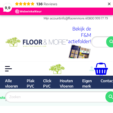
×
136
Reviews
9,9
Mijn account
info@floorenmore.nl
0800 999 77 79
Bekijk de
F&M
actiefolder!
0
Alle
Plak
Click
Houten
Eigen
Contac
vloeren
PVC
PVC
Vloeren
merk
 van 
Prijs 
 direct 
ste
garantie
Bereken
prijs
9.6/10
Nederland
match 
je 
Klan