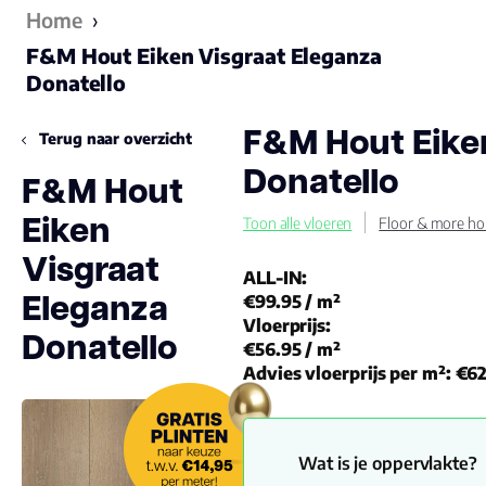
Home
›
F&M Hout Eiken Visgraat Eleganza
Donatello
F&M Hout Eike
Terug naar overzicht
Donatello
F&M Hout
Eiken
Toon alle vloeren
Floor & more ho
Visgraat
ALL-IN:
Eleganza
€99.95
/ m²
Vloerprijs:
Donatello
€56.95
/ m²
Advies vloerprijs per m²:
€62
Wat is je oppervlakte?