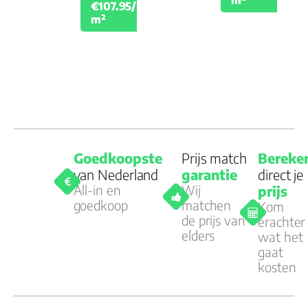
€107.95/
€119.95
m²
Goedkoopste
Prijs match
Bereke
van Nederland
garantie
direct je
All-in en
Wij
prijs
goedkoop
matchen
Kom
de prijs van
erachter
elders
wat het
gaat
kosten