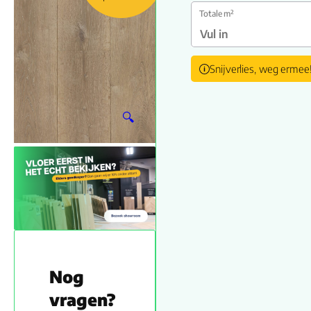
Totale m²
Snijverlies, weg ermee
🔍
Nog
vragen?