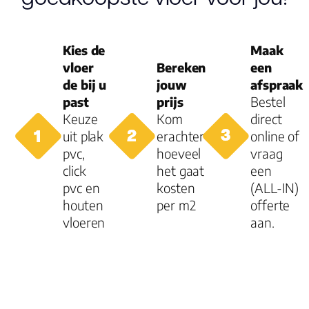
Kies de
Maak
vloer
Bereken
een
de bij u
jouw
afspraak
past
prijs
Bestel
Keuze
Kom
direct
uit plak
erachter
online of
pvc,
hoeveel
vraag
click
het gaat
een
pvc en
kosten
(ALL-IN)
houten
per m2
offerte
vloeren
aan.