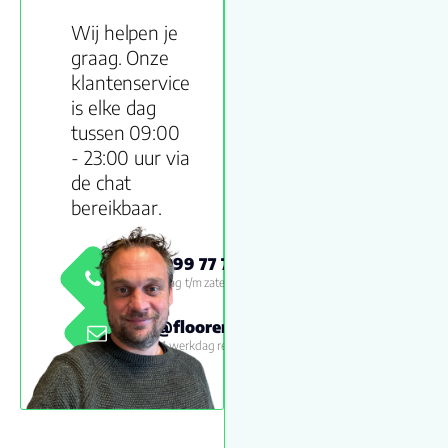
Wij helpen je
graag. Onze
klantenservice
is elke dag
tussen 09:00
- 23:00 uur via
de chat
bereikbaar.
0800 999 77 79
Maandag t/m zaterdag 09:00 -
18:00
info@floorenmore.nl
Binnen 1 werkdag reactie