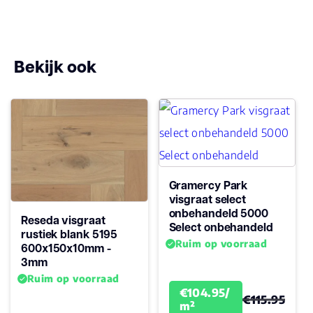
Bekijk ook
Gramercy Park
visgraat select
onbehandeld 5000
Reseda visgraat
Select onbehandeld
rustiek blank 5195
Ruim op voorraad
600x150x10mm -
3mm
Ruim op voorraad
€104.95/
€115.95
m²