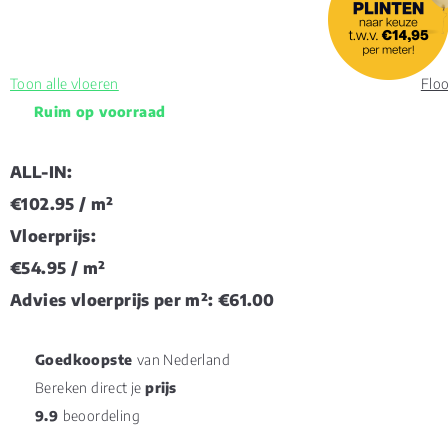
Toon alle vloeren
Floo
Ruim op voorraad
ALL-IN:
€102.95
/ m²
Vloerprijs:
€54.95
/ m²
Advies vloerprijs per m²:
€61.00
Goedkoopste
van Nederland
Bereken direct je
prijs
9.9
beoordeling