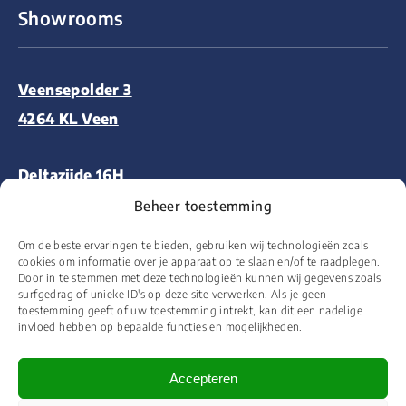
Showrooms
Veensepolder 3
4264 KL Veen
Deltazijde 16H
1261 ZM Blaricum
Beheer toestemming
Om de beste ervaringen te bieden, gebruiken wij technologieën zoals
Aalsmeerderweg 227
cookies om informatie over je apparaat op te slaan en/of te raadplegen.
Door in te stemmen met deze technologieën kunnen wij gegevens zoals
1432 CM Aalsmeer
surfgedrag of unieke ID's op deze site verwerken. Als je geen
toestemming geeft of uw toestemming intrekt, kan dit een nadelige
invloed hebben op bepaalde functies en mogelijkheden.
Accepteren