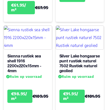
€61.95/
€67.95
m²
Sienna rustiek sea
Silver Lake hongaarse
shell 1916
punt rustiek naturel
2200x220x15mm -
7502 Rustiek naturel
4mm
geolied
Ruim op voorraad
Ruim op voorraad
€98.95/
€91.95/
€109.95
€101.95
m²
m²