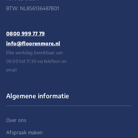
BTW: NL856136487B01
0800 999 77 79
info@floorenmore.nl
Elke werkdag bereikbaar van
09:00 tot 17:30 via telefoon en
email
Algemene informatie
Over ons
Afspraak maken