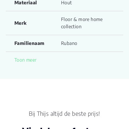
Materiaal
Hout
Floor & more home
Merk
collection
Familienaam
Rubano
Productgroep
Toon meer
Palermo
naam
Drager
Multiplex
Vloerverwarming
ja
geschikt
Bij Thijs altijd de beste prijs!
Dikte plank (mm)
15.0