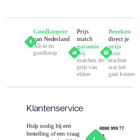
Goedkoopste
Prijs
Bereken
van Nederland
match
direct je
All-in en
garantie
prijs
goedkoop
Wij
Kom
matchen de
erachter
prijs van
wat het
elders
gaat kosten
Klantenservice
Hulp nodig bij een
0800 999 77
bestelling of een vraag
79