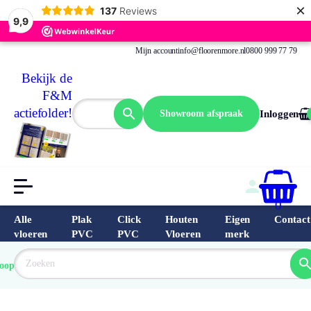
×
137
Reviews
9,9
Mijn account
info@floorenmore.nl
0800 999 77 79
Bekijk de
F&M
actiefolder!
Showroom afspraak
Inloggen
0
Alle
Plak
Click
Houten
Eigen
Contact
vloeren
PVC
PVC
Vloeren
merk
 van 
Prijs 
 direct 
oopste
garantie
Bereken
prijs
9.6/10
Nederland
match 
je 
Klantbeo