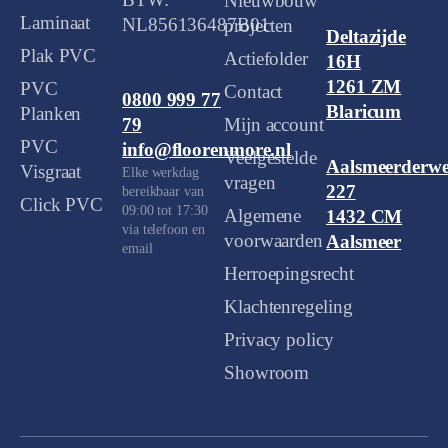
BTW:
Nieuwbouw
Laminaat
NL856136487B01
projecten
Deltazijde
Plak PVC
Actiefolder
16H
1261 ZM
PVC
Contact
0800 999 77
Blaricum
Planken
Mijn account
79
PVC
info@floorenmore.nl
Veelgestelde
Aalsmeerderw
Visgraat
Elke werkdag
vragen
227
bereikbaar van
Click PVC
09:00 tot 17:30
Algemene
1432 CM
via telefoon en
voorwaarden
Aalsmeer
email
Herroepingsrecht
Klachtenregeling
Privacy policy
Showroom