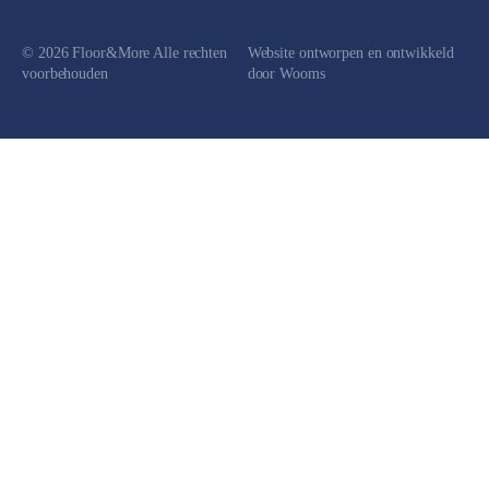
© 2026 Floor&More Alle rechten
Website ontworpen en ontwikkeld
voorbehouden
door
Wooms