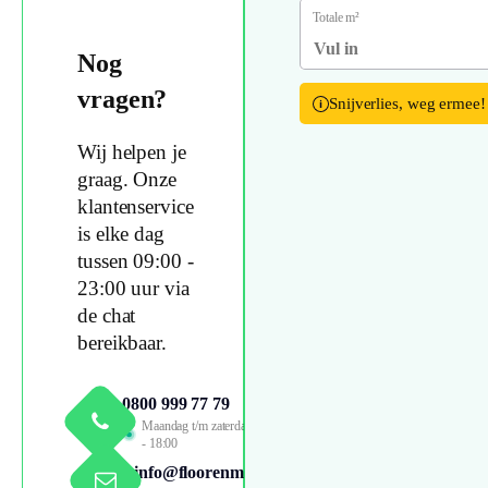
Totale m²
Nog
vragen?
Snijverlies, weg ermee!
Wij helpen je
graag. Onze
klantenservice
is elke dag
tussen 09:00 -
23:00 uur via
de chat
bereikbaar.
0800 999 77 79
Maandag t/m zaterdag 09:00
- 18:00
info@floorenmore.nl