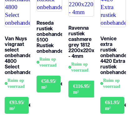
Reseda
Ravenna
rustiek
rustiek
onbehandeld
Van Nuys
Venice
cashmere
5100
visgraat
extra
grey 1812
Rustiek
select
rustiek
2200x220x15mm
onbehandeld
onbehandeld
onbehandeld
- 4mm
Ruim op
4800
4420 Extra
Ruim op
voorraad
Select
rustiek
voorraad
onbehandeld
onbehandeld
Ruim op
Ruim op
€58.95/
€64.95
€116.95/
voorraad
voorraad
m²
€129.95
m²
€93.95/
€61.95/
€103.95
€67.95
m²
m²