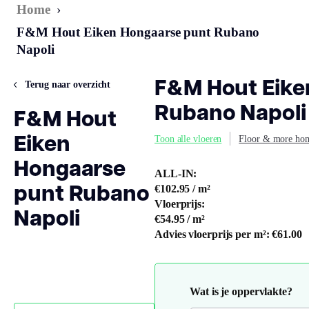
Home
›
F&M Hout Eiken Hongaarse punt Rubano
Napoli
F&M Hout Eike
Terug naar overzicht
Rubano Napoli
F&M Hout
Eiken
Toon alle vloeren
Floor & more hom
Hongaarse
ALL-IN:
punt Rubano
€102.95
/ m²
Vloerprijs:
Napoli
€54.95
/ m²
Advies vloerprijs per m²:
€61.00
Wat is je oppervlakte?