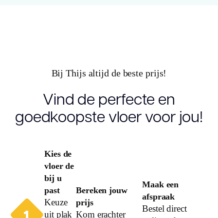
Vloerverwarming
ja
geschikt
Dikte plank
15.0
(mm)
Bij Thijs altijd de beste prijs!
Vind de perfecte en
goedkoopste vloer voor jou!
Kies de
vloer de
bij u
Maak een
past
Bereken jouw
afspraak
Keuze
prijs
Bestel direct
uit plak
Kom erachter