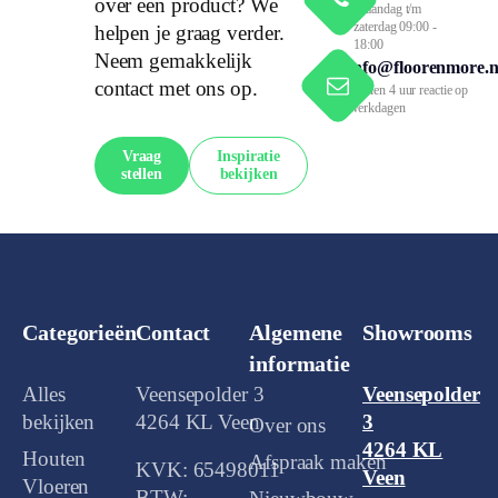
over een product? We
Maandag t/m
zaterdag 09:00 -
helpen je graag verder.
18:00
Neem gemakkelijk
info@floorenmore.n
contact met ons op.
Binnen 4 uur reactie op
werkdagen
Vraag
Inspiratie
stellen
bekijken
Categorieën
Contact
Algemene
Showrooms
informatie
Alles
Veensepolder 3
Veensepolder
bekijken
4264 KL Veen
3
Over ons
4264 KL
Houten
Afspraak maken
KVK: 65498011
Veen
Vloeren