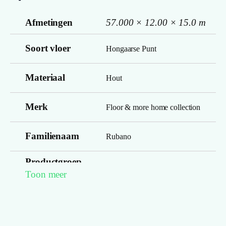
Afmetingen
57.000 × 12.00 × 15.0 m
Soort vloer
Hongaarse Punt
Materiaal
Hout
Merk
Floor & more home collection
Familienaam
Rubano
Productgroep
Napoli
Toon meer
naam
Drager
Multiplex