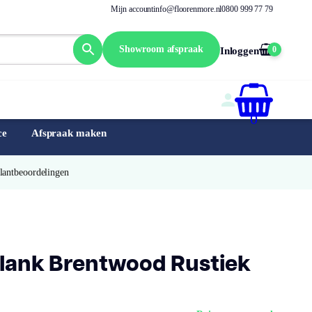
Mijn account
info@floorenmore.nl
0800 999 77 79
Showroom afspraak
0
Inloggen
0
ce
Afspraak maken
Klantbeoordelingen
 Plank Brentwood Rustiek