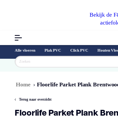
Bekijk de 
actiefol
Alle vloeren
Plak PVC
Click PVC
Houten Vlo
Goedkoopst
Home
›
Floorlife Parket Plank Brentwoo
Terug naar overzicht
Floorlife Parket Plank Br