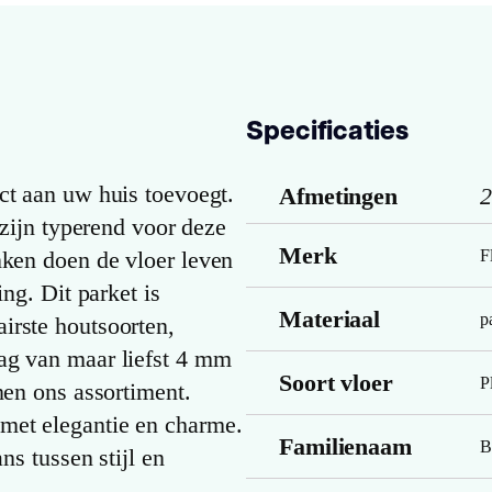
Specificaties
ct aan uw huis toevoegt.
Afmetingen
2
 zijn typerend voor deze
Merk
nken doen de vloer leven
F
ing. Dit parket is
Materiaal
p
irste houtsoorten,
ag van maar liefst 4 mm
Soort vloer
P
nen ons assortiment.
met elegantie en charme.
Familienaam
B
ns tussen stijl en