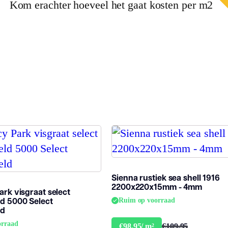
Kom erachter hoeveel het gaat kosten per m2
Dikte plank (mm)
1
V groef
2
Vloerverwarming
ja
geschikt
Garantie
Woongebruik
1
(jaren)
Sienna rustiek sea shell 1916
2200x220x15mm - 4mm
rk visgraat select
d 5000 Select
Ruim op voorraad
ld
orraad
€109.95
€98.95/ m²