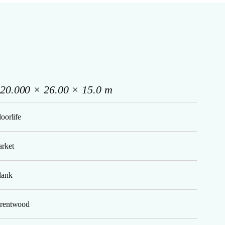
20.000 × 26.00 × 15.0 m
loorlife
arket
lank
rentwood