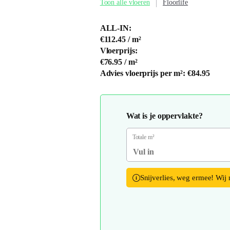
Toon alle vloeren
Floorlife
ALL-IN:
€112.45
/ m²
Vloerprijs:
€76.95
/ m²
Advies vloerprijs per m²:
€84.95
Wat is je oppervlakte?
Totale m²
Snijverlies, weg ermee! Wij