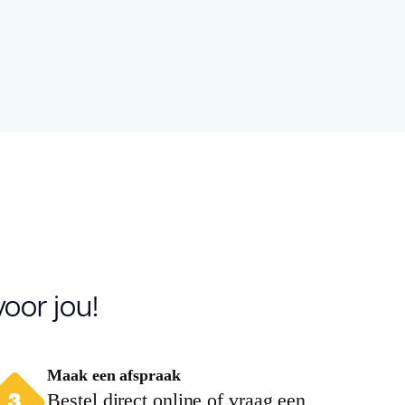
ultiplex
ustiek Wit geolied
20.000
6.00
.2880
oor jou!
Maak een afspraak
.00
Bestel direct online of vraag een