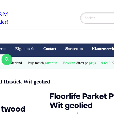
F&M
der!
eren
Eigen merk
Contact
Showroom
Klantenservi
e
 van Nederland
Prijs match 
garantie
Bereken
 direct je 
prijs
9.6/10
 
d Rustiek Wit geolied
Floorlife Parket
Wit geolied
entwood