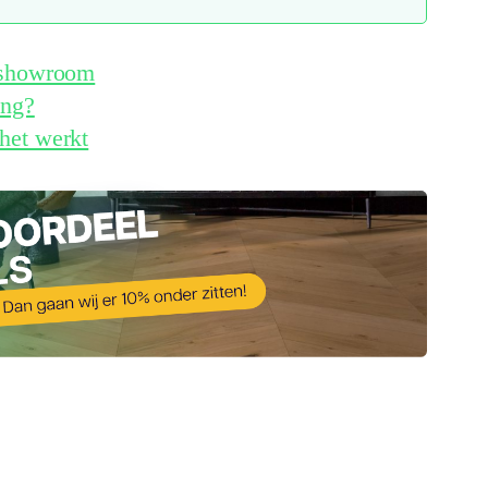
e showroom
ing?
het werkt