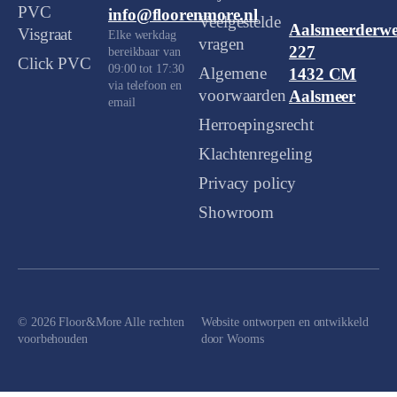
PVC
info@floorenmore.nl
Veelgestelde
Aalsmeerderw
Visgraat
Elke werkdag
vragen
227
bereikbaar van
Click PVC
09:00 tot 17:30
Algemene
1432 CM
via telefoon en
voorwaarden
Aalsmeer
email
Herroepingsrecht
Klachtenregeling
Privacy policy
Showroom
© 2026 Floor&More Alle rechten
Website ontworpen en ontwikkeld
voorbehouden
door
Wooms