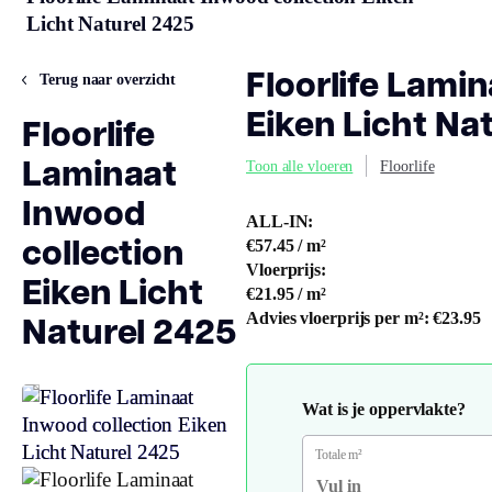
Licht Naturel 2425
Floorlife Lami
Terug naar overzicht
Eiken Licht Na
Floorlife
Laminaat
Toon alle vloeren
Floorlife
Inwood
ALL-IN:
collection
€57.45
/ m²
Vloerprijs:
Eiken Licht
€21.95
/ m²
Naturel 2425
Advies vloerprijs per m²:
€23.95
Wat is je oppervlakte?
Totale m²