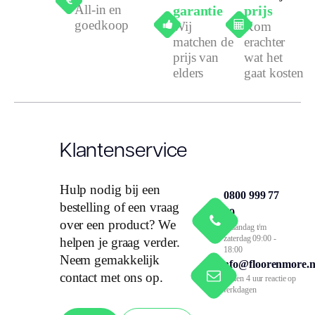
All-in en
garantie
prijs
goedkoop
Wij
Kom
matchen de
erachter
prijs van
wat het
elders
gaat kosten
Klantenservice
Hulp nodig bij een
0800 999 77
bestelling of een vraag
79
over een product? We
Maandag t/m
zaterdag 09:00 -
helpen je graag verder.
18:00
Neem gemakkelijk
info@floorenmore.n
contact met ons op.
Binnen 4 uur reactie op
werkdagen