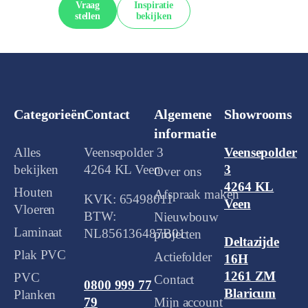
Vraag
Inspiratie
stellen
bekijken
Categorieën
Contact
Algemene
Showrooms
informatie
Alles
Veensepolder 3
Veensepolder
bekijken
4264 KL Veen
3
Over ons
4264 KL
Houten
Afspraak maken
KVK: 65498011
Veen
Vloeren
BTW:
Nieuwbouw
Laminaat
NL856136487B01
projecten
Deltazijde
Plak PVC
Actiefolder
16H
1261 ZM
PVC
Contact
0800 999 77
Blaricum
Planken
Mijn account
79