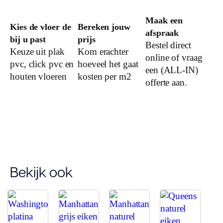
V groef
Maak een
Kies de vloer de
Bereken jouw
afspraak
Dessin
bij u past
prijs
Bestel direct
Keuze uit plak
Kom erachter
online of vraag
pvc, click pvc en
hoeveel het gaat
een (ALL-IN)
Gebruiksklasse
houten vloeren
kosten per m2
offerte aan.
Vloerverwarming
geschikt
Montage
Type click
Bekijk ook
Garantie
Woongebruik
(jaren)