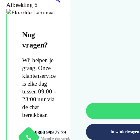
🔍
Nog
vragen?
Wij helpen je
graag. Onze
klantenservice
is elke dag
tussen 09:00 -
23:00 uur via
de chat
bereikbaar.
In winkelwagen
0800 999 77 79
Maandag t/m zaterdag 09:00