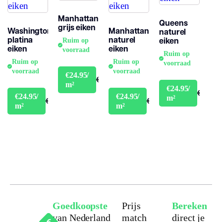
Manhattan
Queens
grijs eiken
Washington
Manhattan
naturel
platina
naturel
eiken
Ruim op
eiken
eiken
voorraad
Ruim op
Ruim op
Ruim op
voorraad
voorraad
voorraad
€24.95/
€29.95
m²
€24.95/
€29.95
€24.95/
€24.95/
m²
€29.95
€29.95
m²
m²
Goedkoopste
Prijs
Bereken
van Nederland
match
direct je