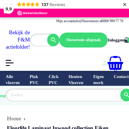
×
137
Reviews
9,9
Mijn account
info@floorenmore.nl
0800 999 77 79
Bekijk de
F&M
Showroom afspraak
Inloggen
actiefolder!
0
Alle
Plak
Click
Houten
Eigen
Contact
vloeren
PVC
PVC
Vloeren
merk
 van 
Prijs 
 direct 
oopste
garantie
Bereken
prijs
9.6/10
Nederland
match 
je 
Klantbeo
Home
›
Floorlife Laminaat Inwood collection Eiken