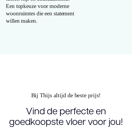
Een topkeuze voor moderne
Lengte plank
woonruimtes die een statement
(cm)
willen maken.
Breedte plank
(cm)
Inhoud pak (m2)
Aantal per pak
Dikte toplaag
Bij Thijs altijd de beste prijs!
(mm)
Vind de perfecte en
Dikte plank
(mm)
goedkoopste vloer voor jou!