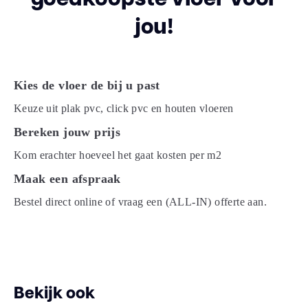
jou!
ja, cementdekvloer
Vloerverwarming geschikt
max. 27 °C
Kies de vloer de bij u past
Structuur
allover structuur
Keuze uit plak pvc, click pvc en houten vloeren
Soort vloerverwarming
watergedragen
Bereken jouw prijs
Kom erachter hoeveel het gaat kosten per m2
V-groeven
4-zijdes
Maak een afspraak
Bestel direct online of vraag een (ALL-IN) offerte aan.
Warmtedoorlaatweerstand
0.06
(m² K/W)
vtwonen
0
Bekijk ook
Merk
Ambiant