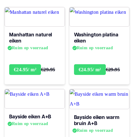
Soort vloer
Plank
Stijl
Click
Manhattan naturel
Washington platina
eiken
eiken
Ruim op voorraad
Ruim op voorraad
€29.95
€29.95
€24.95/ m²
€24.95/ m²
Bayside eiken A+B
Bayside eiken warm
bruin A+B
Ruim op voorraad
Ruim op voorraad