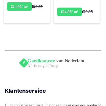
€29.95
€24.95/ m²
€29.95
€24.95/ m²
Goedkoopste
van Nederland
All-in en goedkoop
Klantenservice
Hulp nodig bij een bestelling of een vraag over een product?