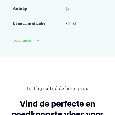
Antislip
ja
Brandclassificatie
Cfl-s1
Formaldehyde emissie
E1
Toon meer
GS1 nummer
8.717E+12
Garantie Woongebruik
25
(jaren)
Gebruiksklasse
23 - zwaar
Bij Thijs altijd de beste prijs!
consumenten
woongebruik
Vind de perfecte en
32 - normaal
Gebruiksklasse project
goedkoopste vloer voor
projectgebruik