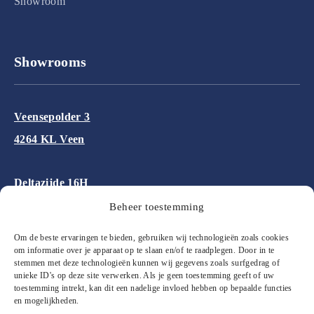
Showroom
Showrooms
Veensepolder 3
4264 KL Veen
Deltazijde 16H
1261 ZM Blaricum
Beheer toestemming
Om de beste ervaringen te bieden, gebruiken wij technologieën zoals cookies
Aalsmeerderweg 227
om informatie over je apparaat op te slaan en/of te raadplegen. Door in te
stemmen met deze technologieën kunnen wij gegevens zoals surfgedrag of
1432 CM Aalsmeer
unieke ID's op deze site verwerken. Als je geen toestemming geeft of uw
toestemming intrekt, kan dit een nadelige invloed hebben op bepaalde functies
en mogelijkheden.