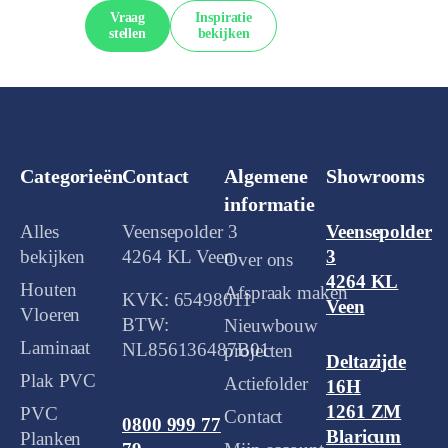
Vraag
Inspiratie
stellen
bekijken
Categorieën
Contact
Algemene
Showrooms
informatie
Alles
Veensepolder 3
Veensepolder
bekijken
4264 KL Veen
3
Over ons
4264 KL
Houten
Afspraak maken
KVK: 65498011
Veen
Vloeren
BTW:
Nieuwbouw
Laminaat
NL856136487B01
projecten
Deltazijde
Plak PVC
Actiefolder
16H
1261 ZM
PVC
Contact
0800 999 77
Blaricum
Planken