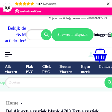
×
137
Reviews
9,9
Mijn account
info@floorenmore.nl
0800 999 77 79
Bekijk de
F&M
Showroom afspraak
Inloggen
actiefolder!
0
Alle
Plak
Click
Houten
Eigen
Contact
vloeren
PVC
PVC
Vloeren
merk
 van 
Prijs 
 direct 
oopste
garantie
Bereken
prijs
9.6/10
Nederland
match 
je 
Klantbeo
Home
›
Bel Air extra rustiek blank 4703 Extra rustiek