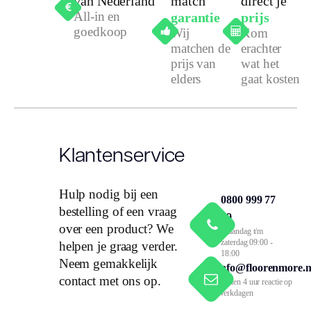
van Nederland
match
direct je
All-in en
garantie
prijs
goedkoop
Wij
Kom
matchen de
erachter
prijs van
wat het
elders
gaat kosten
Klantenservice
Hulp nodig bij een
0800 999 77
bestelling of een vraag
79
over een product? We
Maandag t/m
zaterdag 09:00 -
helpen je graag verder.
18:00
Neem gemakkelijk
info@floorenmore.n
contact met ons op.
Binnen 4 uur reactie op
werkdagen