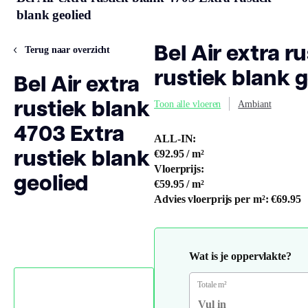
blank geolied
Bel Air extra r
Terug naar overzicht
rustiek blank 
Bel Air extra
rustiek blank
Toon alle vloeren
Ambiant
4703 Extra
ALL-IN:
rustiek blank
€92.95
/ m²
Vloerprijs:
geolied
€59.95
/ m²
Advies vloerprijs per m²:
€69.95
Wat is je oppervlakte?
Totale m²