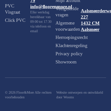
Mijn account
79
PVC
info@floorenmore.nl
Veelgestelde
Aalsmeerderw
Visgraat
Elke werkdag
vragen
227
bereikbaar van
Click PVC
09:00 tot 17:30
Algemene
1432 CM
via telefoon en
voorwaarden
Aalsmeer
email
Herroepingsrecht
Klachtenregeling
Privacy policy
Showroom
© 2026 Floor&More Alle rechten
Website ontworpen en ontwikkeld
voorbehouden
door
Wooms