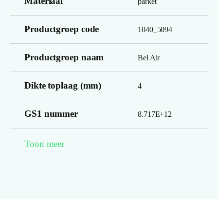
Materiaal
parket
Productgroep code
1040_5094
Productgroep naam
Bel Air
Dikte toplaag (mm)
4
GS1 nummer
8.717E+12
Garantie Woongebruik
Toon meer
12
(jaren)
Gerookt
0
Vloerverwarming geschikt
nee