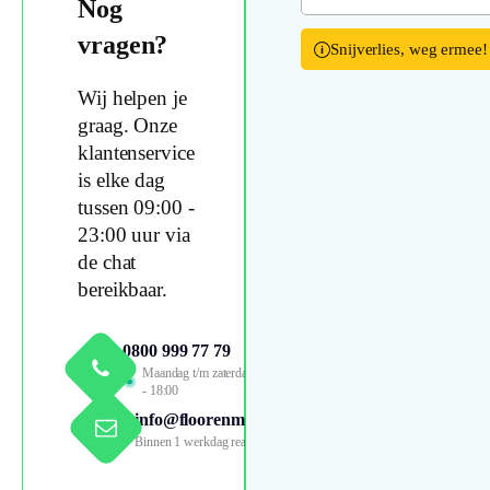
Nog
vragen?
Snijverlies, weg ermee!
Wij helpen je
graag. Onze
klantenservice
is elke dag
tussen 09:00 -
23:00 uur via
de chat
bereikbaar.
0800 999 77 79
Maandag t/m zaterdag 09:00
- 18:00
info@floorenmore.nl
Binnen 1 werkdag reactie