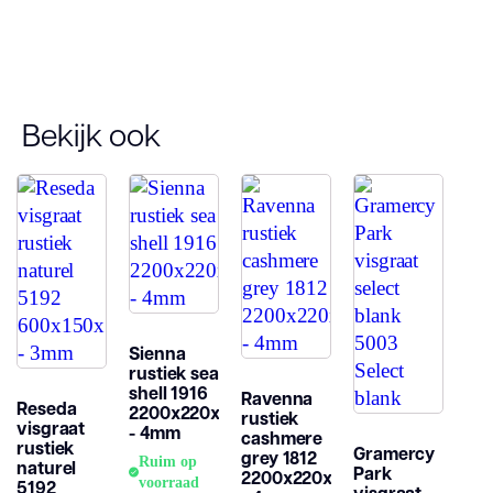
Stijl
Verlijmd
Bekijk ook
Sienna
rustiek sea
shell 1916
Ravenna
Reseda
2200x220x15mm
rustiek
visgraat
- 4mm
cashmere
rustiek
Gramercy
grey 1812
Ruim op
naturel
Park
2200x220x15mm
voorraad
5192
visgraat