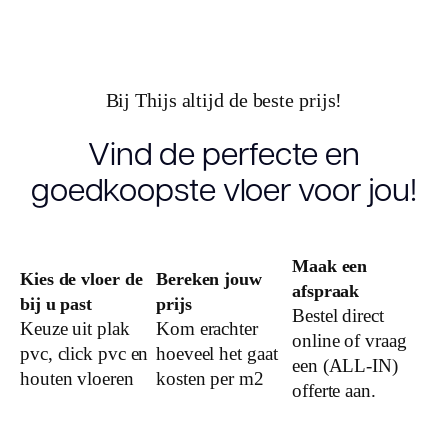
Olie behandeling
blank geolied
Sortering
extra rustiek
Bij Thijs altijd de beste prijs!
Vind de perfecte en
V-groeven
2-zijdes
goedkoopste vloer voor jou!
Warmtedoorlaatweerstand
0.12
(m² K/W)
Maak een
vtwonen
1
Kies de vloer de
Bereken jouw
afspraak
bij u past
prijs
Bestel direct
Keuze uit plak
Kom erachter
Merk
Ambiant
online of vraag
pvc, click pvc en
hoeveel het gaat
een (ALL-IN)
houten vloeren
kosten per m2
offerte aan.
Soort vloer
Plank