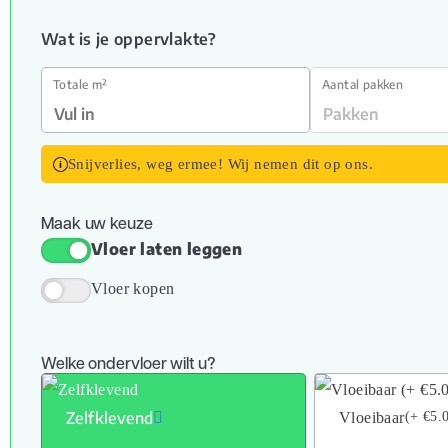
Wat is je oppervlakte?
Totale m²
Aantal pakken
Snijverlies, weg ermee! Wij nemen dit op ons.
Maak uw keuze
Vloer laten leggen
Vloer kopen
Welke ondervloer wilt u?
Zelfklevend
Vloeibaar
(+ €5.