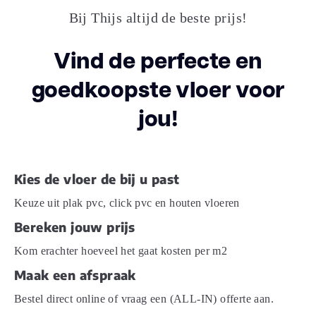
Spigato Viranto
Familienaam
Bij Thijs altijd de beste prijs!
visgraat
Vind de perfecte en
Formaldehyde emissie
E1
goedkoopste vloer voor
GS1 nummer
8717003424512
jou!
levenslange
Garantie Woongebruik
(jaren)
garantie
Kies de vloer de bij u past
23 - zwaar
Gebruiksklasse
Keuze uit plak pvc, click pvc en houten vloeren
consumenten
woongebruik
Bereken jouw prijs
Kom erachter hoeveel het gaat kosten per m2
34 - intensief
Gebruiksklasse project
Maak een afspraak
projectgebruik
Bestel direct online of vraag een (ALL-IN) offerte aan.