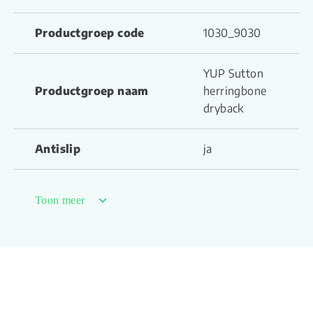
Productgroep code
1030_9030
YUP Sutton
Productgroep naam
herringbone
dryback
Antislip
ja
Brandclassificatie
Bfl-s1
Toon meer
Dikte toplaag (mm)
0,55
Dimensionele stabiliteit
≤ 0,25
(%)