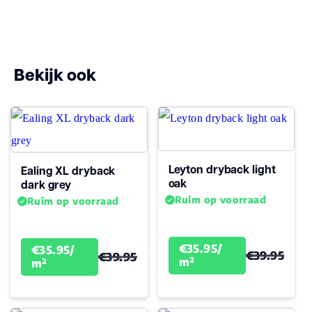
ja,
Vloerverwarming geschikt
cementdekvloer
max. 27 °C
Bekijk ook
Lichtechtheid (>=)
6
natuurgetrouwe
Structuur
structuur (EIR)
Leyton dryback light
Ealing XL dryback
Geschikt voor
oak
dark grey
vloerverwarming
Ruim op voorraad
Ruim op voorraad
en -koeling,
IJzersterk voor
STRAQ Product USPS
intensief
€35.95/
€35.95/
€39.95
€39.95
m²
m²
gebruik,
Vermindert
loopgeluid,