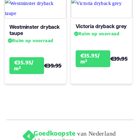
Vochtbestendig
Silent Rigid Click
0
Victoria dryback grey
Westminster dryback
taupe
Ruim op voorraad
Soort pvc
plak
Ruim op voorraad
€35.95/
V groef
4-zijdes (micro)
€39.95
m²
€35.95/
€39.95
m²
Vlekbestendig
1
Warmtedoorlaatweerstand
0.02
(m² K/W)
A - continu
Zwenkwielgeschiktheid
gebruik
Goedkoopste
van Nederland
vtwonen
0