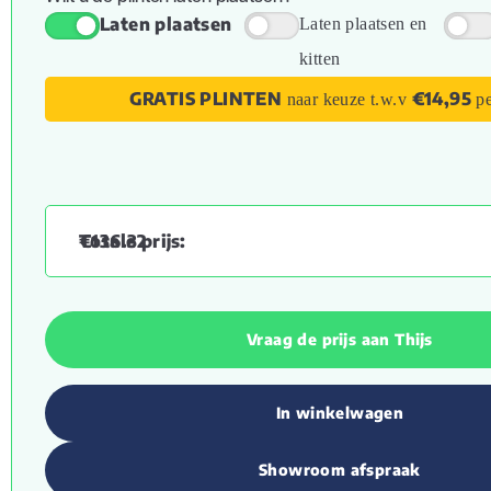
Laten plaatsen
Laten plaatsen en
kitten
GRATIS PLINTEN
€14,95
naar keuze t.w.v
pe
€
136.32
Vraag de prijs aan Thijs
In winkelwagen
Showroom afspraak