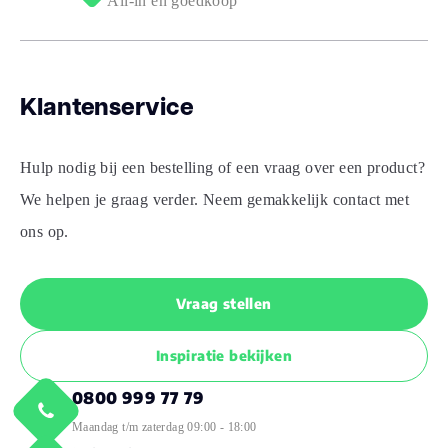
All-in en goedkoop
Merk
Ambiant
Klantenservice
Soort vloer
Visgraat
Hulp nodig bij een bestelling of een vraag over een product?
PVC Dryback
Stijl
Visgraat
We helpen je graag verder. Neem gemakkelijk contact met
ons op.
Vraag stellen
Inspiratie bekijken
0800 999 77 79
Maandag t/m zaterdag 09:00 - 18:00