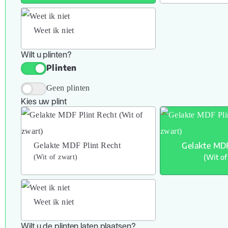
Weet ik niet
Wilt u plinten?
Plinten
Geen plinten
Kies uw plint
Gelakte MDF
Gelakte MDF Plint Recht
(Wit of
(Wit of zwart)
Weet ik niet
Wilt u de plinten laten plaatsen?