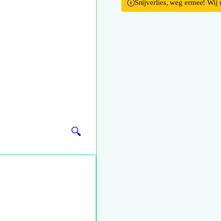
Snijverlies, weg ermee! Wij
🔍