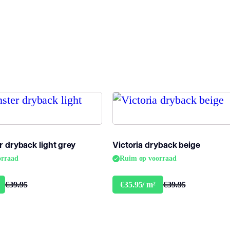
Dessin
a
Gebruiksklasse
2
Brandclassificatie
B
Vloerverwarming
ja
geschikt
 dryback light grey
Victoria dryback beige
Montage
P
orraad
Ruim op voorraad
Garantie
€39.95
€39.95
€35.95/ m²
Woongebruik
L
(jaren)