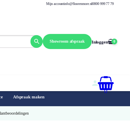
Mijn account
info@floorenmore.nl
0800 999 77 79
Showroom afspraak
0
Inloggen
0
ce
Afspraak maken
Klantbeoordelingen