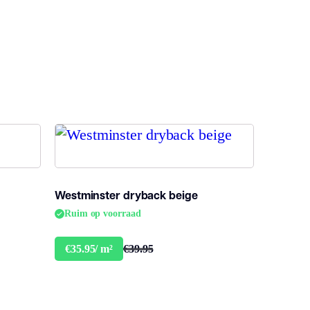
llover structuur
3, 42
fl-s1
Westminster dryback beige
lak PVC
Ruim op voorraad
€39.95
€35.95/ m²
evenslang