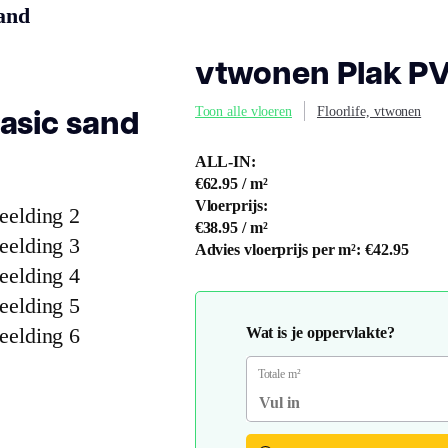
and
vtwonen Plak PV
asic sand
Toon alle vloeren
Floorlife, vtwonen
ALL-IN:
€62.95
/ m²
Vloerprijs:
€38.95
/ m²
Advies vloerprijs per m²:
€42.95
Wat is je oppervlakte?
Totale m²