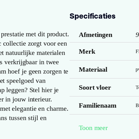
Specificaties
prestatie met dit product.
Afmetingen
9
 collectie zorgt voor een
Merk
et natuurlijke materialen
F
s verkrijgbaar in twee
Materiaal
p
mm hoef je geen zorgen te
het speelgoed van
Soort vloer
T
p leggen? Stel hier je
 in jouw interieur.
Familienaam
B
met elegantie en charme.
ns tussen stijl en
Kleur
s
Toon meer