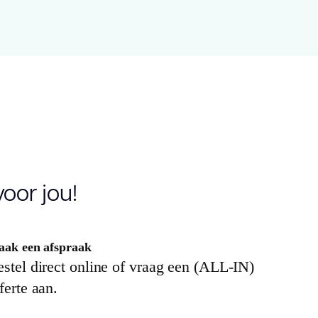
1.400
5.70
.1810
0
oor jou!
.55
ak een afspraak
stel direct online of vraag een (ALL-IN)
.5
ferte aan.
icro bevel 4V