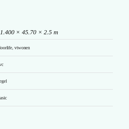
1.400 × 45.70 × 2.5 m
loorlife, vtwonen
vc
egel
asic
and