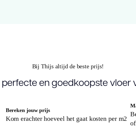
Lengte plank
9
(cm)
Breedte plank
4
(cm)
Inhoud pak (m2)
4
Bij Thijs altijd de beste prijs!
Aantal per pak
1
 perfecte en goedkoopste vloer v
Dikte toplaag
0
(mm)
Ma
Bereken jouw prijs
Dikte plank (mm)
Be
2
Kom erachter hoeveel het gaat kosten per m2
of
V groef
M