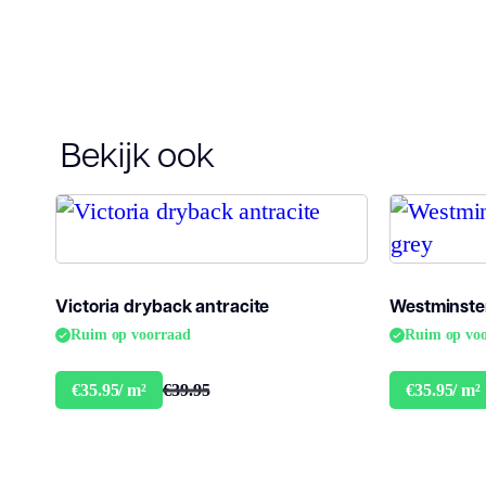
Bekijk ook
Victoria dryback antracite
Westminster
Ruim op voorraad
Ruim op vo
€39.95
€35.95/ m²
€35.95/ m²