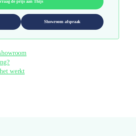
Vraag de prijs aan Thijs
Showroom afspraak
e showroom
ing?
het werkt