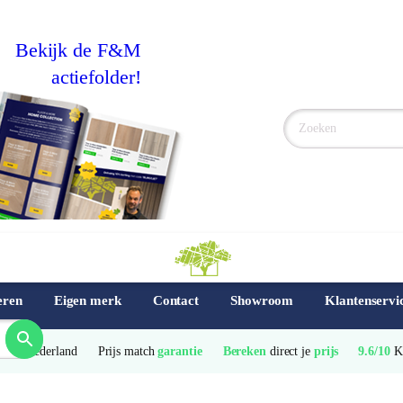
Bekijk de F&M
actiefolder!
eren
Eigen merk
Contact
Showroom
Klantenservi
e
 van Nederland
Prijs match 
garantie
Bereken
 direct je 
prijs
9.6/10
 