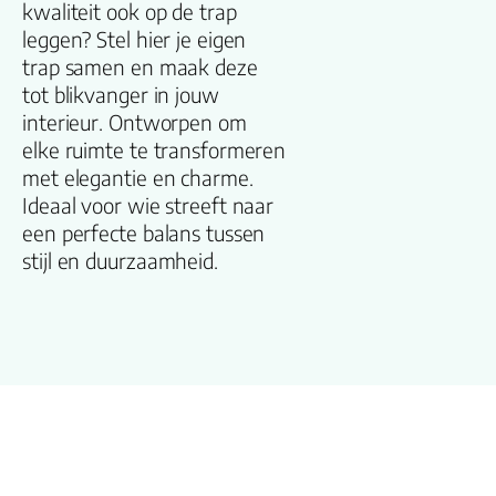
kwaliteit ook op de trap
leggen? Stel hier je eigen
Breedte plank
trap samen en maak deze
(cm)
tot blikvanger in jouw
interieur. Ontworpen om
Inhoud pak (m2)
elke ruimte te transformeren
met elegantie en charme.
Aantal per pak
Ideaal voor wie streeft naar
een perfecte balans tussen
Dikte toplaag
stijl en duurzaamheid.
(mm)
Dikte plank (mm
V groef
Dessin