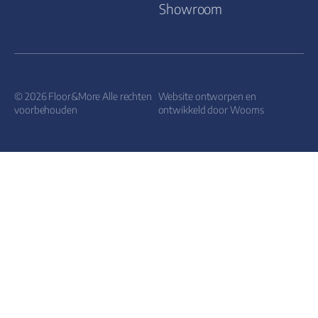
Showroom
© 2026 Floor&More Alle rechten
Website ontworpen en
voorbehouden
ontwikkeld door
Wooms