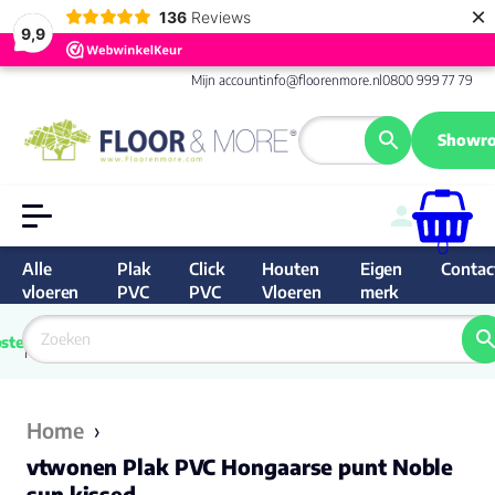
×
136
Reviews
9,9
Mijn account
info@floorenmore.nl
0800 999 77 79
Showro
0
Alle
Plak
Click
Houten
Eigen
Contac
vloeren
PVC
PVC
Vloeren
merk
 van 
Prijs 
 direct 
ste
garantie
Bereken
prijs
9.6/10
Nederland
match 
je 
Klan
Home
›
vtwonen Plak PVC Hongaarse punt Noble
sun kissed