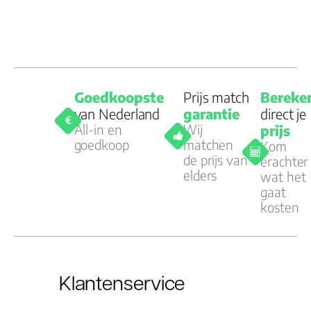
Goedkoopste
Prijs match
Bereke
van Nederland
garantie
direct je
All-in en
Wij
prijs
goedkoop
matchen
Kom
de prijs van
erachter
elders
wat het
gaat
kosten
Klantenservice