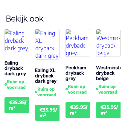
Bekijk ook
Ealing
Peckham
Westminster
dryback
Ealing XL
dryback
dryback
dark grey
dryback
grey
beige
dark grey
Ruim op
Ruim op
Ruim op
voorraad
Ruim op
voorraad
voorraad
voorraad
€35.95/
€39.95
€35.95/
€35.95/
m²
€35.95/
€39.95
€39.
€39.95
m²
m²
m²