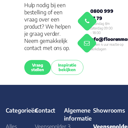
Hulp nodig bij een
0800 999
bestelling of een
77 79
vraag over een
Maandag t/m
product? We helpen
zaterdag 09:00
je graag verder.
- 18:00
info@floorenmor
Neem gemakkelijk
Binnen 4 uur reactie op
contact met ons op.
werkdagen
Vraag
Inspiratie
stellen
bekijken
Categorieën
Contact
Algemene
Showrooms
informatie
Alles
Veensepolder 3
Veensepolde