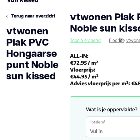
vtwonen Plak 
Terug naar overzicht
Noble sun kiss
vtwonen
Plak PVC
Toon alle vloeren
Floorlife, vtwon
Hongaarse
ALL-IN:
punt Noble
€72.95
/ m²
Vloerprijs:
sun kissed
€44.95
/ m²
Advies vloerprijs per m²:
€48
Wat is je oppervlakte?
Totale m²