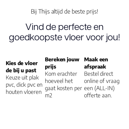
Bij Thijs altijd de beste prijs!
Gebruiksklasse
Vind de perfecte en
goedkoopste vloer voor jou!
Brandclassificati
Vloerverwarmin
geschikt
Bereken jouw
Maak een
Kies de vloer
prijs
afspraak
de bij u past
Montage
Kom erachter
Bestel direct
Keuze uit plak
hoeveel het
online of vraag
pvc, click pvc en
Garantie
gaat kosten per
een (ALL-IN)
houten vloeren
Woongebruik
m2
offerte aan.
(jaren)
Garantie