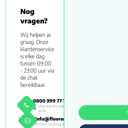
Nog
vragen?
Wij helpen je
graag. Onze
klantenservice
is elke dag
tussen 09:00
- 23:00 uur via
de chat
bereikbaar.
0800 999 77 79
Maandag t/m zaterdag 09:00 -
18:00
info@floorenmore.nl
Binnen 1 werkdag reactie