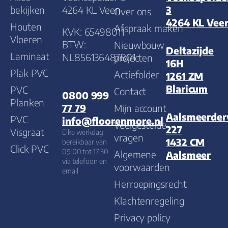
bekijken
4264 KL Veen
3
Over ons
4264 KL Vee
Houten
Afspraak maken
KVK: 65498011
Vloeren
BTW:
Nieuwbouw
Deltazijde
Laminaat
NL856136487B01
projecten
16H
Plak PVC
Actiefolder
1261 ZM
Blaricum
PVC
Contact
0800 999
Planken
Mijn account
77 79
Aalsmeerde
PVC
info@floorenmore.nl
Veelgestelde
227
Visgraat
Elke werkdag
vragen
1432 CM
bereikbaar van
Click PVC
09:00 tot 17:30
Algemene
Aalsmeer
via telefoon en
voorwaarden
email
Herroepingsrecht
Klachtenregeling
Privacy policy