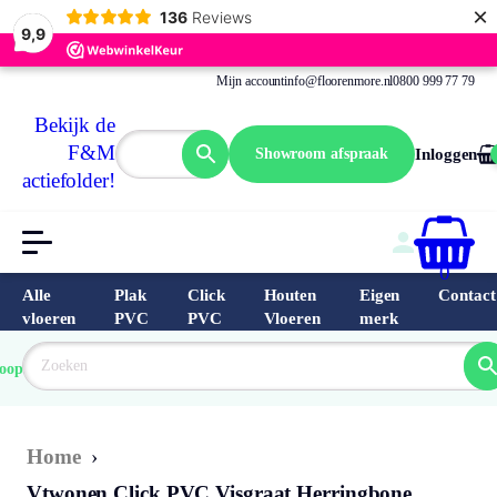
×
136
Reviews
9,9
Mijn account
info@floorenmore.nl
0800 999 77 79
Bekijk de
F&M
Showroom afspraak
Inloggen
actiefolder!
0
Alle
Plak
Click
Houten
Eigen
Contact
vloeren
PVC
PVC
Vloeren
merk
 van 
Prijs 
 direct 
oopste
garantie
Bereken
prijs
9.6/10
Nederland
match 
je 
Klantbeo
Home
›
Vtwonen Click PVC Visgraat Herringbone