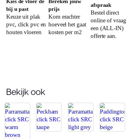
Kies de vloer de
Bereken jouw
Dessin
afspraak
bij u past
prijs
Bestel direct
Keuze uit plak
Kom erachter
online of vraag
pvc, click pvc en
hoeveel het gaat
Gebruiksklasse
een (ALL-IN)
houten vloeren
kosten per m2
offerte aan.
Brandclassificatie
Vloerverwarming
geschikt
Montage
Bekijk ook
Type click
Garantie
Woongebruik
(jaren)