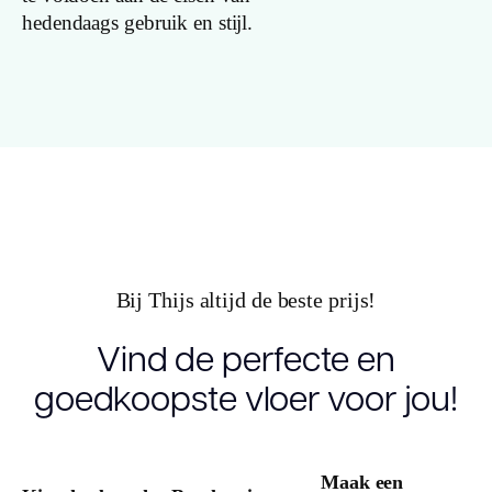
hedendaags gebruik en stijl.
Breedte plank
(cm)
Inhoud pak (m2)
Aantal per pak
Dikte toplaag
(mm)
Bij Thijs altijd de beste prijs!
Dikte plank
Vind de perfecte en
(mm)
goedkoopste vloer voor jou!
V groef
Maak een