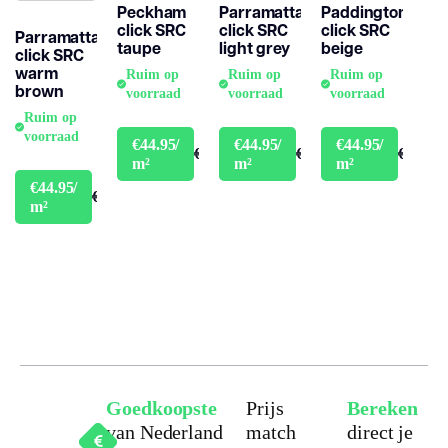
Peckham
Parramatta
Paddington
click SRC
click SRC
click SRC
Parramatta
Garantie
taupe
light grey
beige
click SRC
warm
Ruim op
Ruim op
Ruim op
brown
voorraad
voorraad
voorraad
Ruim op
voorraad
€44.95/
€44.95/
€44.95/
€49.95
€49.95
€49.95
m²
m²
m²
€44.95/
€49.95
m²
Goedkoopste
Prijs
Bereken
van Nederland
match
direct je