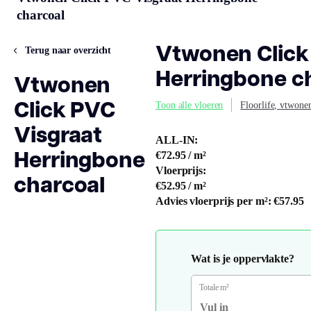
charcoal
Vtwonen Click
Terug naar overzicht
Herringbone c
Vtwonen
Click PVC
Toon alle vloeren
Floorlife, vtwone
Visgraat
ALL-IN:
Herringbone
€72.95
/ m²
Vloerprijs:
charcoal
€52.95
/ m²
Advies vloerprijs per m²:
€57.95
Wat is je oppervlakte?
Totale m²