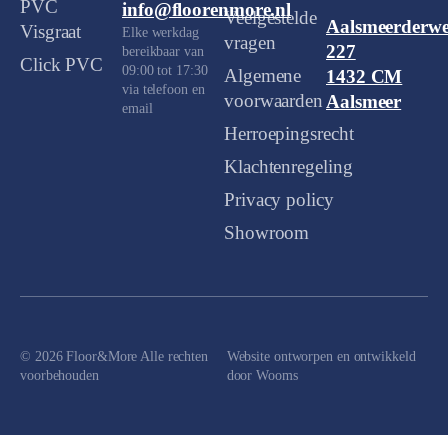
PVC
info@floorenmore.nl
Veelgestelde
Aalsmeerderw
Visgraat
Elke werkdag
vragen
227
bereikbaar van
Click PVC
09:00 tot 17:30
Algemene
1432 CM
via telefoon en
voorwaarden
Aalsmeer
email
Herroepingsrecht
Klachtenregeling
Privacy policy
Showroom
© 2026 Floor&More Alle rechten
Website ontworpen en ontwikkeld
voorbehouden
door
Wooms