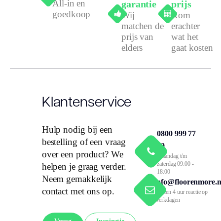
All-in en
garantie
prijs
goedkoop
Wij
Kom
matchen de
erachter
prijs van
wat het
elders
gaat kosten
Klantenservice
Hulp nodig bij een
0800 999 77
bestelling of een vraag
79
over een product? We
Maandag t/m
zaterdag 09:00 -
helpen je graag verder.
18:00
Neem gemakkelijk
info@floorenmore.n
contact met ons op.
Binnen 4 uur reactie op
werkdagen