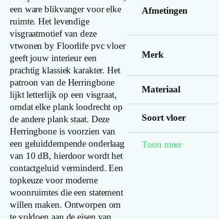
een ware blikvanger voor elke
Afmetingen
ruimte. Het levendige
visgraatmotief van deze
vtwonen by Floorlife pvc vloer
Merk
geeft jouw interieur een
prachtig klassiek karakter. Het
patroon van de Herringbone
Materiaal
lijkt letterlijk op een visgraat,
omdat elke plank loodrecht op
Soort vloer
de andere plank staat. Deze
Herringbone is voorzien van
een geluiddempende onderlaag
Toon meer
Familienaam
van 10 dB, hierdoor wordt het
contactgeluid verminderd. Een
Kleur
topkeuze voor moderne
woonruimtes die een statement
Lengte plank
willen maken. Ontworpen om
(cm)
te voldoen aan de eisen van