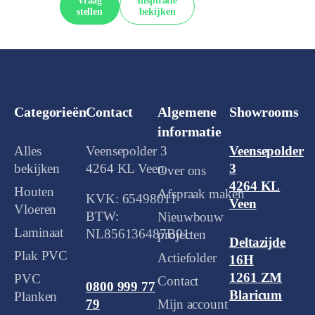
Vraag
Inspiratie
stellen
bekijken
Categorieën
Contact
Algemene
Showrooms
informatie
Alles
Veensepolder 3
Veensepolder
bekijken
4264 KL Veen
3
Over ons
4264 KL
Houten
Afspraak maken
KVK: 65498011
Veen
Vloeren
BTW:
Nieuwbouw
Laminaat
NL856136487B01
projecten
Deltazijde
Plak PVC
Actiefolder
16H
1261 ZM
PVC
Contact
0800 999 77
Blaricum
Planken
Mijn account
79