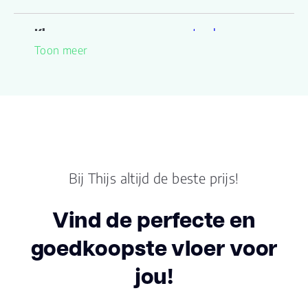
Kleur
warm natural
Toon meer
Lengte plank (cm)
152.500
Breedte plank
30.50
(cm)
Inhoud pak (m2)
2.7910
Bij Thijs altijd de beste prijs!
Aantal per pak
6
Vind de perfecte en
Dikte toplaag
goedkoopste vloer voor
0.55
(mm)
jou!
Dikte plank (mm)
7.0