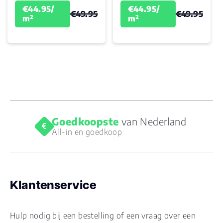
€44.95/
€44.95/
€49.95
€49.95
m²
m²
Goedkoopste
van Nederland
All-in en goedkoop
Klantenservice
Hulp nodig bij een bestelling of een vraag over een