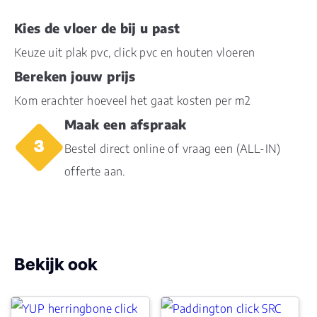
V groef
Micro bevel 4V
Kies de vloer de bij u past
Keuze uit plak pvc, click pvc en houten vloeren
Dessin
natuurgetrouwe structuur
Bereken jouw prijs
Gebruiksklasse
23, 42
Kom erachter hoeveel het gaat kosten per m2
Maak een afspraak
Brandclassificatie
Bfl-s1
Bestel direct online of vraag een (ALL-IN)
offerte aan.
Vloerverwarming
ja
geschikt
Montage
Click PVC
Bekijk ook
Type click
SRC
Garantie