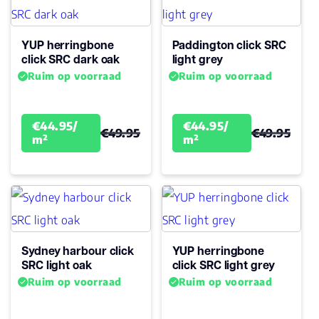
Levenslang
Woongebruik
(jaren)
YUP herringbone
Paddington click SRC
Garantie
Levenslang
click SRC dark oak
light grey
Ruim op voorraad
Ruim op voorraad
€44.95/
€44.95/
€49.95
€49.95
m²
m²
Sydney harbour click
YUP herringbone
SRC light oak
click SRC light grey
Ruim op voorraad
Ruim op voorraad