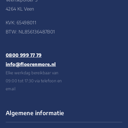
4264 KL Veen
KVK: 65498011
BTW: NL856136487B01
0800 999 77 79
info@floorenmore.nl
Elke werkdag bereikbaar van
09:00 tot 17:30 via telefoon en
email
Algemene informatie