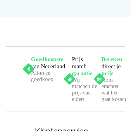
Goedkoopste
Prijs
Bereken
van Nederland
match
direct je
All-in en
garantie
prijs
goedkoop
Wij
Kom
matchen de
erachter
prijs van
wat het
elders
gaat kosten
Klantenservice