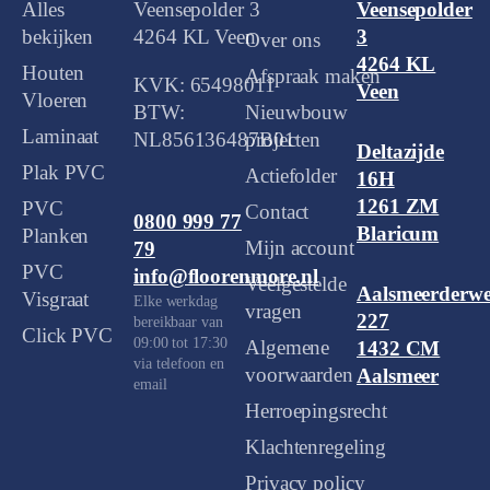
Alles
Veensepolder 3
Veensepolder
bekijken
4264 KL Veen
3
Over ons
4264 KL
Houten
Afspraak maken
KVK: 65498011
Veen
Vloeren
BTW:
Nieuwbouw
Laminaat
NL856136487B01
projecten
Deltazijde
Plak PVC
Actiefolder
16H
1261 ZM
PVC
Contact
0800 999 77
Blaricum
Planken
Mijn account
79
PVC
info@floorenmore.nl
Veelgestelde
Aalsmeerderw
Visgraat
Elke werkdag
vragen
227
bereikbaar van
Click PVC
09:00 tot 17:30
Algemene
1432 CM
via telefoon en
voorwaarden
Aalsmeer
email
Herroepingsrecht
Klachtenregeling
Privacy policy