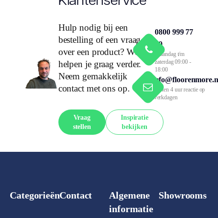
Hulp nodig bij een
0800 999 77
bestelling of een vraag
79
over een product? We
Maandag t/m
zaterdag 09:00 -
helpen je graag verder.
18:00
Neem gemakkelijk
info@floorenmore.n
contact met ons op.
Binnen 4 uur reactie op
werkdagen
Vraag
Inspiratie
stellen
bekijken
Categorieën
Contact
Algemene
Showrooms
informatie