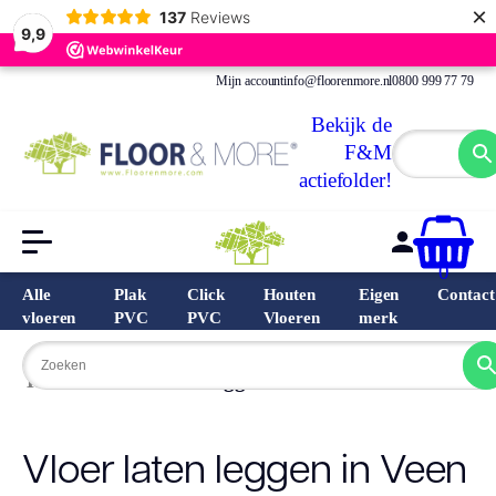
×
137
Reviews
9,9
Mijn account
info@floorenmore.nl
0800 999 77 79
Bekijk de
F&M
actiefolder!
0
Alle
Plak
Click
Houten
Eigen
Contact
vloeren
PVC
PVC
Vloeren
merk
Home
›
Vloer laten leggen in Veen
Vloer laten leggen in Veen