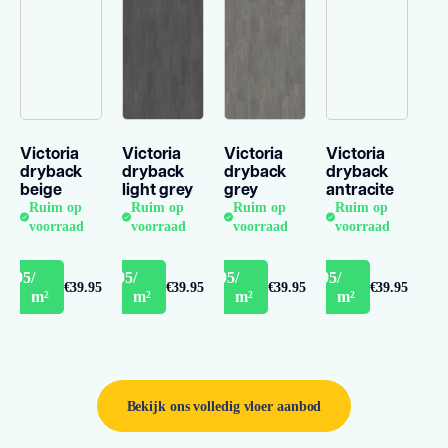
Victoria
Victoria
Victoria
Victoria
dryback
dryback
dryback
dryback
beige
light grey
grey
antracite
Ruim op
Ruim op
Ruim op
Ruim op
voorraad
voorraad
voorraad
voorraad
35.95
/
€35.95
/
€35.95
/
€35.95
/
€39.95
€39.95
€39.95
€39.95
m²
m²
m²
m²
Bekijk ons volledig vloer aanbod