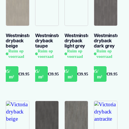
Westminster
Westminster
Westminster
Westminster
dryback
dryback
dryback
dryback
beige
taupe
light grey
dark grey
Ruim op
Ruim op
Ruim op
Ruim op
voorraad
voorraad
voorraad
voorraad
35.95
/
€35.95
/
€35.95
/
€35.95
/
€39.95
€39.95
€39.95
€39.95
m²
m²
m²
m²