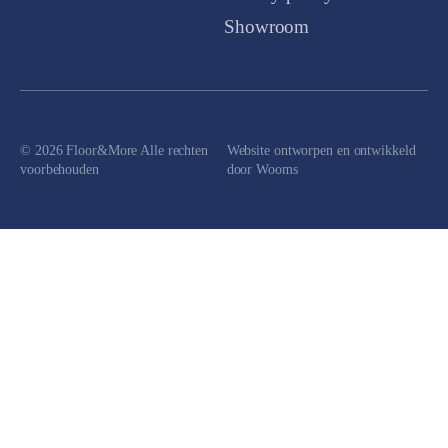
Showroom
© 2026 Floor&More Alle rechten
Website ontworpen en ontwikkeld
voorbehouden
door
Wooms