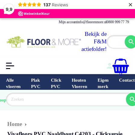
×
137
Reviews
9,9
Mijn account
info@floorenmore.nl
0800 999 77 79
Bekijk de
F&M
actiefolder!
0
Alle
Plak
Click
Houten
Eigen
Contact
vloeren
PVC
PVC
Vloeren
merk
 van 
Prijs 
 direct 
oopste
garantie
Bereken
prijs
9.6/10
Nederland
match 
je 
Klantbeo
Home
›
Vivafloors PVC Naaldhout C4203 - Clickversie