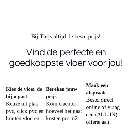
Lengte plank
(cm)
Breedte plank
(cm)
Bij Thijs altijd de beste prijs!
Vind de perfecte en
Inhoud pak (m2)
goedkoopste vloer voor jou!
Aantal per pak
Dikte toplaag
Maak een
Kies de vloer de
Bereken jouw
(mm)
afspraak
bij u past
prijs
Bestel direct
Dikte plank
Keuze uit plak
Kom erachter
online of vraag
(mm)
pvc, click pvc en
hoeveel het gaat
een (ALL-IN)
houten vloeren
kosten per m2
offerte aan.
Dessin