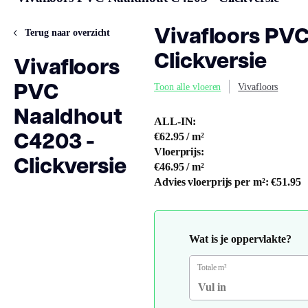
Vivafloors PV
Terug naar overzicht
Clickversie
Vivafloors
PVC
Toon alle vloeren
Vivafloors
Naaldhout
ALL-IN:
C4203 -
€62.95
/ m²
Vloerprijs:
Clickversie
€46.95
/ m²
Advies vloerprijs per m²:
€51.95
Wat is je oppervlakte?
Totale m²