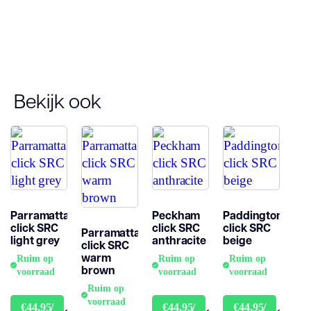
Gebruiksklasse
Brandclassificatie
Bekijk ook
Vloerverwarming
geschikt
Antistatisch
Geluidsdempend
Parramatta
Peckham
Paddington
click SRC
click SRC
click SRC
Parramatta
light grey
anthracite
beige
click SRC
Montage
warm
Ruim op
Ruim op
Ruim op
brown
voorraad
voorraad
voorraad
Garantie
Ruim op
voorraad
Woongebruik
€44.95/
€44.95/
€44.95/