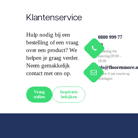
Klantenservice
Hulp nodig bij een
0800 999 77
bestelling of een vraag
79
over een product? We
Maandag t/m
zaterdag 09:00 -
helpen je graag verder.
18:00
Neem gemakkelijk
info@floorenmore.n
contact met ons op.
Binnen 4 uur reactie op
werkdagen
Vraag
Inspiratie
stellen
bekijken