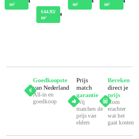
€49.95
€49.95
€49.95
m²
m²
m²
(jaren)
€44.95/
€49.95
m²
Garantie
Goedkoopste
Prijs
Bereken
van Nederland
match
direct je
All-in en
garantie
prijs
goedkoop
Wij
Kom
matchen de
erachter
prijs van
wat het
elders
gaat kosten