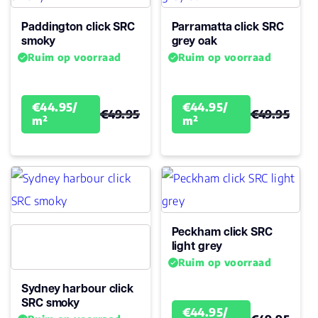
Paddington click SRC
Parramatta click SRC
Garantie
smoky
grey oak
25
Woongebruik
Ruim op voorraad
Ruim op voorraad
(jaren)
Garantie
10
€44.95/
€44.95/
€49.95
€49.95
m²
m²
Peckham click SRC
light grey
Ruim op voorraad
Sydney harbour click
SRC smoky
€44.95/