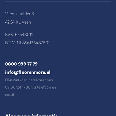
Veensepolder 3
4264 KL Veen
KVK: 65498011
BTW: NL856136487B01
0800 999 77 79
info@floorenmore.nl
Elke werkdag bereikbaar van
09:00 tot 17:30 via telefoon en
email