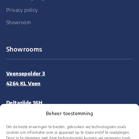
Privacy policy
Showroom
Showrooms
Veensepolder 3
4264 KL Veen
Deltazijde 16H
1261 ZM Blaricum
Beheer toestemming
Om de beste ervaringen te bieden, gebruiken wij technologieën zoals
Aalsmeerderweg 227
cookies om informatie over je apparaat op te slaan en/of te raadplegen.
Door in te stemmen met deze technologieën kunnen wij gegevens zoals