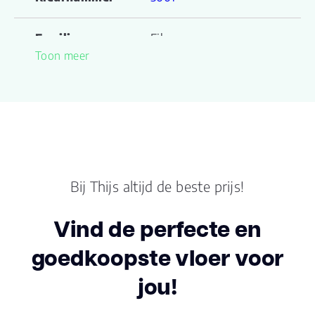
Familienaam
Eiken
Toon meer
Productgroep
Eiken C5001 - Clickversie
naam
Lengte plank (cm)
122.000
Breedte plank
22.50
(cm)
Bij Thijs altijd de beste prijs!
Inhoud pak (m2)
2.1960
Vind de perfecte en
goedkoopste vloer voor
Aantal per pak
8
jou!
Dikte toplaag
0.55
(mm)