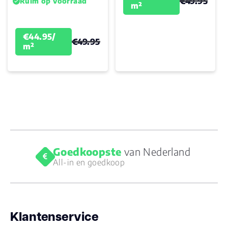
€49.95
Ruim op voorraad
m²
€44.95/
€49.95
m²
Goedkoopste
van Nederland
All-in en goedkoop
Klantenservice