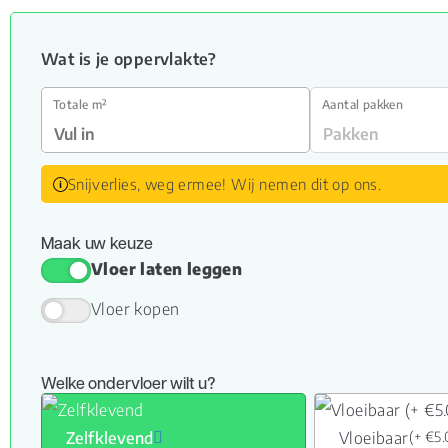
Wat is je oppervlakte?
Totale m²
Aantal pakken
Snijverlies, weg ermee! Wij nemen dit op ons.
Maak uw keuze
Vloer laten leggen
Vloer kopen
Welke ondervloer wilt u?
Zelfklevend
Vloeibaar
(+ €5