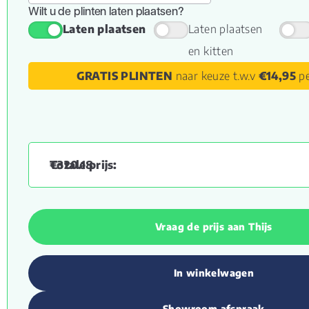
Wilt u de plinten laten plaatsen?
Laten plaatsen
Laten plaatsen
en kitten
GRATIS PLINTEN
naar keuze t.w.v
€14,95
pe
€
320.18
Vraag de prijs aan Thijs
In winkelwagen
Showroom afspraak