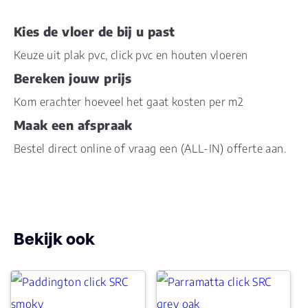
Dikte plank (mm)
5.0
Kies de vloer de bij u past
Keuze uit plak pvc, click pvc en houten vloeren
Dessin
Deep Embossed
Bereken jouw prijs
Kom erachter hoeveel het gaat kosten per m2
Gebruiksklasse
23, 33, 42
Maak een afspraak
Brandclassificatie
Bfl-s1
Bestel direct online of vraag een (ALL-IN) offerte aan.
Vloerverwarming
ja
geschikt
Antistatisch
Ja
Bekijk ook
Geluidsdempend
Ja
Montage
Click PVC