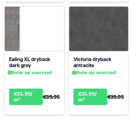
Ealing XL dryback
Victoria dryback
dark grey
antracite
Ruim op voorraad
Ruim op voorraad
€35.95/
€35.95/
€39.95
€39.95
m²
m²