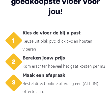
goedkoopste vloer voor
jou!
Inhoud pak (m2)
3.3450
Aantal per pak
24
Kies de vloer de bij u past
Dikte toplaag
0.55
Keuze uit plak pvc, click pvc en houten
(mm)
vloeren
Dikte plank (mm)
3.0
Bereken jouw prijs
Kom erachter hoeveel het gaat kosten per m2
Dessin
registered embossed
Maak een afspraak
Gebruiksklasse
23, 33, 42
Bestel direct online of vraag een (ALL-IN)
offerte aan.
Brandclassificatie
Bfl-s1
Vloerverwarming