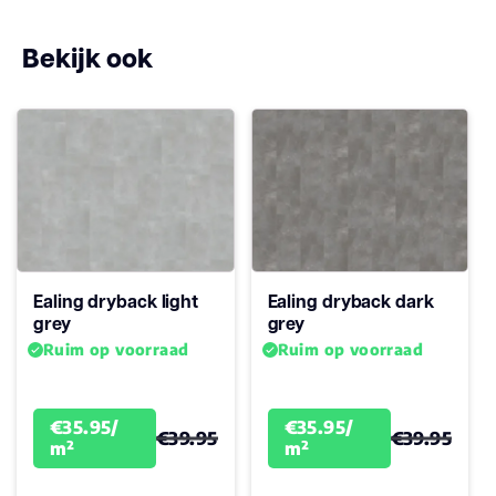
ja
geschikt
Bekijk ook
Antistatisch
Ja
Geluidsdempend
Ja
Montage
Plak PVC
Garantie
15
Woongebruik
Ealing dryback light
Ealing dryback dark
(jaren)
grey
grey
Ruim op voorraad
Ruim op voorraad
€35.95/
€35.95/
€39.95
€39.95
m²
m²