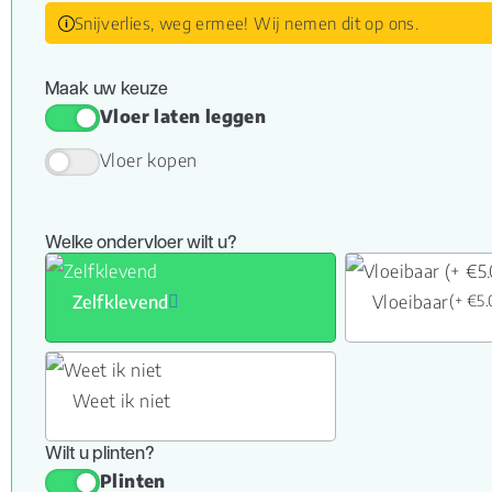
Snijverlies, weg ermee! Wij nemen dit op ons.
Maak uw keuze
Vloer laten leggen
Vloer kopen
Welke ondervloer wilt u?
Zelfklevend
Vloeibaar
(+ €5
Weet ik niet
Wilt u plinten?
Plinten