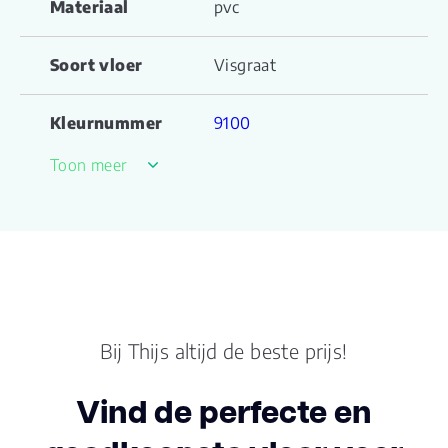
Materiaal
pvc
Soort vloer
Visgraat
Kleurnummer
9100
Toon meer
Familienaam
XstraLong
Productgroep
XstraLong serie
naam
Kleur
bruin
Bij Thijs altijd de beste prijs!
Lengte plank (cm)
91.440
Vind de perfecte en
Breedte plank
15.24
(cm)