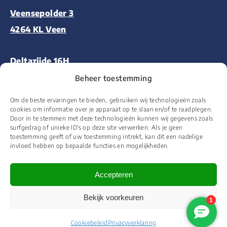
Veensepolder 3
4264 KL Veen
Deltazijde 16H
1261 ZM Blaricum
Beheer toestemming
Om de beste ervaringen te bieden, gebruiken wij technologieën zoals
Aalsmeerderweg 227
cookies om informatie over je apparaat op te slaan en/of te raadplegen.
Door in te stemmen met deze technologieën kunnen wij gegevens zoals
1432 CM Aalsmeer
surfgedrag of unieke ID's op deze site verwerken. Als je geen
toestemming geeft of uw toestemming intrekt, kan dit een nadelige
invloed hebben op bepaalde functies en mogelijkheden.
Accepteren
© 2026 Floor&More Alle rechten voorbehouden
Bekijk voorkeuren
Website ontworpen en ontwikkeld door
Wooms
Cookiebeleid
Privacyverklaring