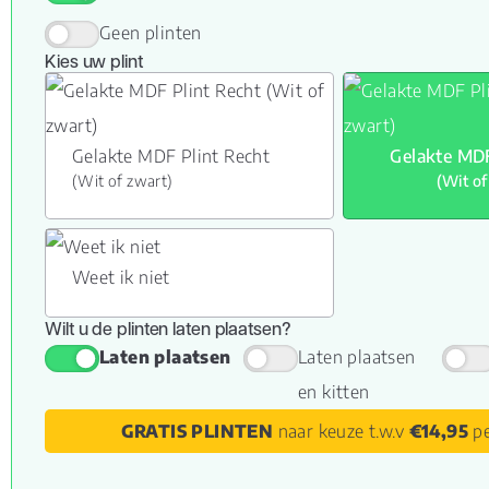
Geen plinten
Kies uw plint
Gelakte MDF Plint Recht
Gelakte MDF
(Wit of zwart)
(Wit of
Weet ik niet
Wilt u de plinten laten plaatsen?
Laten plaatsen
Laten plaatsen
en kitten
GRATIS PLINTEN
naar keuze t.w.v
€14,95
pe