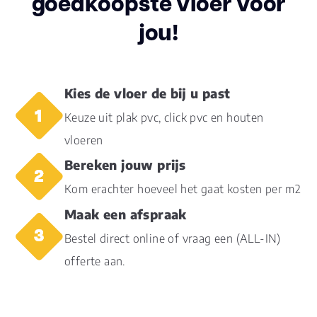
goedkoopste vloer voor
jou!
Inhoud pak (m2)
3.3450
Aantal per pak
8
Kies de vloer de bij u past
Dikte toplaag
0.55
Keuze uit plak pvc, click pvc en houten
(mm)
vloeren
Dikte plank (mm)
3.0
Bereken jouw prijs
Kom erachter hoeveel het gaat kosten per m2
Dessin
registered embossed
Maak een afspraak
Gebruiksklasse
23, 33, 42
Bestel direct online of vraag een (ALL-IN)
offerte aan.
Brandclassificatie
Bfl-s1
Vloerverwarming