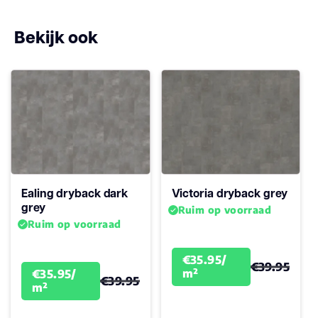
ja
geschikt
Bekijk ook
Antistatisch
Ja
Geluidsdempend
Ja
Montage
Plak PVC
Garantie
15
Woongebruik
Ealing dryback dark
Victoria dryback grey
(jaren)
grey
Ruim op voorraad
Ruim op voorraad
€35.95/
€39.95
m²
€35.95/
€39.95
m²