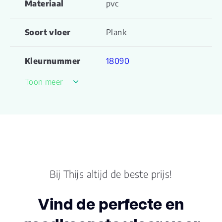
Materiaal
pvc
Soort vloer
Plank
Kleurnummer
18090
Toon meer
Familienaam
XstraLong
Productgroep
XstraLong serie
naam
Kleur
Beige
Bij Thijs altijd de beste prijs!
Lengte plank (cm)
182.900
Vind de perfecte en
Breedte plank
22.80
(cm)