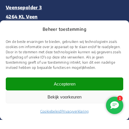
Veensepolder 3
4264 KL Veen
Beheer toestemming
Deltazijde 16H
Om de beste ervaringen te bieden, gebruiken wij technologieën zoals
1261 ZM Blaricum
cookies om informatie over je apparaat op te slaan en/of te raadplegen.
Door in te stemmen met deze technologieën kunnen wij gegevens zoals
surfgedrag of unieke ID's op deze site verwerken. Als je geen
Aalsmeerderweg 227
toestemming geeft of uw toestemming intrekt, kan dit een nadelige
invloed hebben op bepaalde functies en mogelijkheden.
1432 CM Aalsmeer
Accepteren
Bekijk voorkeuren
© 2026 Floor&More Alle rechten voorbehouden
Cookiebeleid
Privacyverklaring
Website ontworpen en ontwikkeld door
Wooms