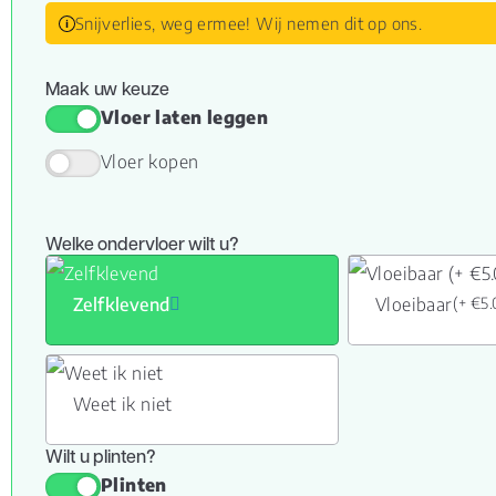
Snijverlies, weg ermee! Wij nemen dit op ons.
Maak uw keuze
Vloer laten leggen
Vloer kopen
Welke ondervloer wilt u?
Zelfklevend
Vloeibaar
(+ €5
Weet ik niet
Wilt u plinten?
Plinten