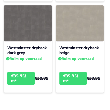
Westminster dryback
Westminster dryback
dark grey
beige
Ruim op voorraad
Ruim op voorraad
€35.95/
€35.95/
€39.95
€39.95
m²
m²