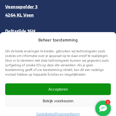
Veensepolder 3
4264 KL Veen
Deltazijde 16H
1261 ZM Blaricum
Beheer toestemming
Om de beste ervaringen te bieden, gebruiken wij technologieën zoals
Aalsmeerderweg 227
cookies om informatie over je apparaat op te slaan en/of te raadplegen.
Door in te stemmen met deze technologieën kunnen wij gegevens zoals
1432 CM Aalsmeer
surfgedrag of unieke ID's op deze site verwerken. Als je geen
toestemming geeft of uw toestemming intrekt, kan dit een nadelige
invloed hebben op bepaalde functies en mogelijkheden.
Accepteren
© 2026 Floor&More Alle rechten voorbehouden
Bekijk voorkeuren
Website ontworpen en ontwikkeld door
Wooms
Cookiebeleid
Privacyverklaring