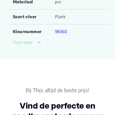
Materiaal
pvc
Soort vloer
Plank
Kleurnummer
18060
Toon meer
Familienaam
XstraLong
Productgroep
XstraLong serie
naam
Kleur
grijs
Bij Thijs altijd de beste prijs!
Lengte plank (cm)
182.900
Vind de perfecte en
Breedte plank
22.80
(cm)