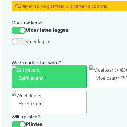
Snijverlies, weg ermee! Wij nemen dit op ons.
Maak uw keuze
Vloer laten leggen
Vloer kopen
Welke ondervloer wilt u?
Zelfklevend
Vloeibaar
(+ €5
Weet ik niet
Wilt u plinten?
Plinten