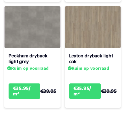
Peckham dryback
Leyton dryback light
light grey
oak
Ruim op voorraad
Ruim op voorraad
€35.95/
€35.95/
€39.95
€39.95
m²
m²