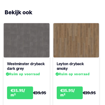
ja
geschikt
Bekijk ook
Antistatisch
Ja
Geluidsdempend
Ja
Montage
Plak PVC
Garantie
15
Woongebruik
Westminster dryback
Leyton dryback
(jaren)
dark grey
smoky
Ruim op voorraad
Ruim op voorraad
€35.95/
€35.95/
€39.95
€39.95
m²
m²