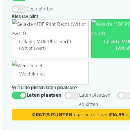
Geen plinten
Kies uw plint
Gelakte MDF Plint Recht
Gelakte MDF
(Wit of zwart)
(Wit of
Weet ik niet
Wilt u de plinten laten plaatsen?
Laten plaatsen
Laten plaatsen
en kitten
GRATIS PLINTEN
naar keuze t.w.v
€14,95
pe