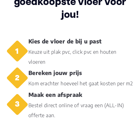
goedkoopste vloer voor
jou!
Inhoud pak (m2)
3.3450
Aantal per pak
8
Kies de vloer de bij u past
Dikte toplaag
0.55
Keuze uit plak pvc, click pvc en houten
(mm)
vloeren
Dikte plank (mm)
3.0
Bereken jouw prijs
Kom erachter hoeveel het gaat kosten per m2
Dessin
registered embossed
Maak een afspraak
Gebruiksklasse
23, 33, 42
Bestel direct online of vraag een (ALL-IN)
offerte aan.
Brandclassificatie
Bfl-s1
Vloerverwarming