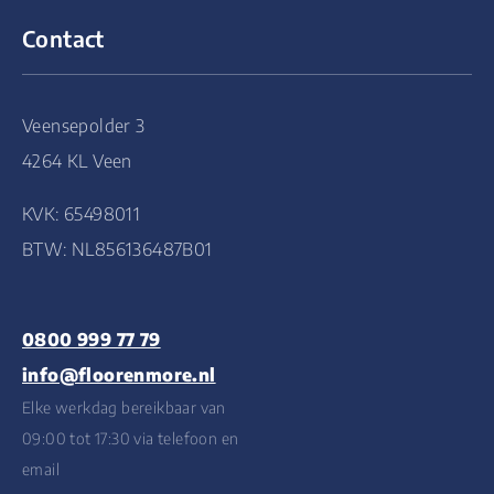
Contact
Veensepolder 3
4264 KL Veen
KVK: 65498011
BTW: NL856136487B01
0800 999 77 79
info@floorenmore.nl
Elke werkdag bereikbaar van
09:00 tot 17:30 via telefoon en
email