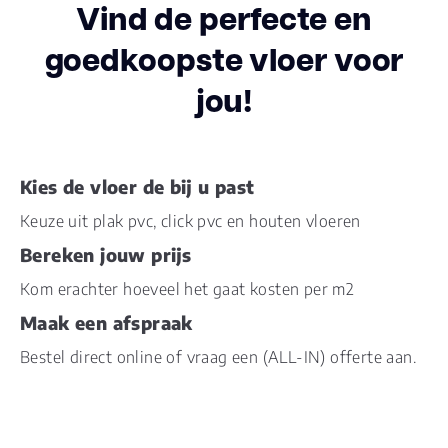
Vind de perfecte en
Breedte plank
45.10
(cm)
goedkoopste vloer voor
jou!
Inhoud pak (m2)
1.6380
Aantal per pak
4
Kies de vloer de bij u past
Dikte toplaag
0.55
Keuze uit plak pvc, click pvc en houten vloeren
(mm)
Bereken jouw prijs
Dikte plank (mm)
6.0
Kom erachter hoeveel het gaat kosten per m2
Maak een afspraak
Dessin
universal embossed
Bestel direct online of vraag een (ALL-IN) offerte aan.
Gebruiksklasse
23
Brandclassificatie
Bfl-s1