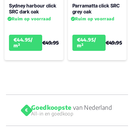
Sydney harbour click
Parramatta click SRC
SRC dark oak
grey oak
Ruim op voorraad
Ruim op voorraad
€44.95/
€44.95/
€49.95
€49.95
m²
m²
Goedkoopste
van Nederland
All-in en goedkoop