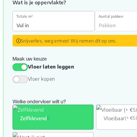
Wat is je oppervlakte?
Totale m²
Aantal pakken
Snijverlies, weg ermee! Wij nemen dit op ons.
Maak uw keuze
Vloer laten leggen
Vloer kopen
Welke ondervloer wilt u?
Zelfklevend
Vloeibaar
(+ €5