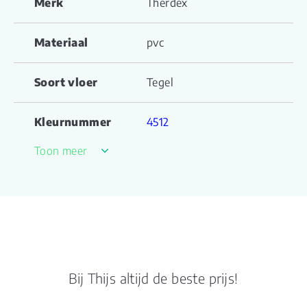
Merk
Therdex
Materiaal
pvc
Soort vloer
Tegel
Kleurnummer
4512
Toon meer
Familienaam
Stone Click
Productgroep
Stone serie click
naam
Kleur
grijs
Bij Thijs altijd de beste prijs!
Lengte plank (cm)
90.800