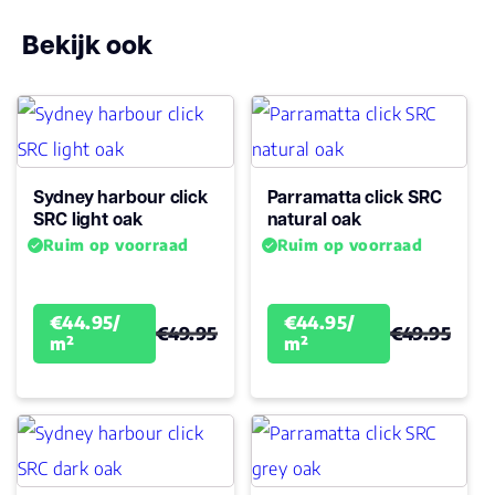
Bekijk ook
Vloerverwarming
ja
geschikt
Antistatisch
Ja
Sydney harbour click
Parramatta click SRC
Geluidsdempend
Ja
SRC light oak
natural oak
Ruim op voorraad
Ruim op voorraad
Montage
Click PVC
Garantie
€44.95/
€44.95/
€49.95
€49.95
m²
15
m²
Woongebruik
(jaren)