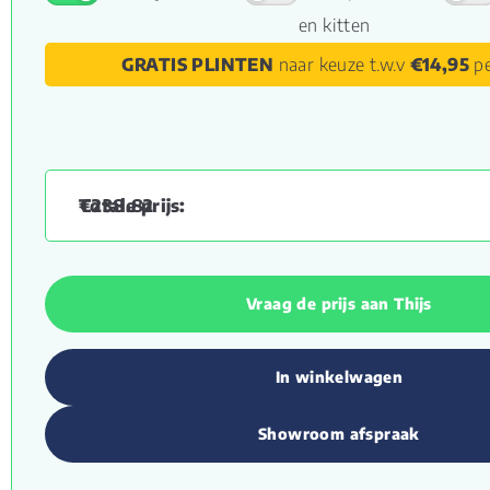
en kitten
GRATIS PLINTEN
naar keuze t.w.v
€14,95
pe
€
238.82
Vraag de prijs aan Thijs
In winkelwagen
Showroom afspraak