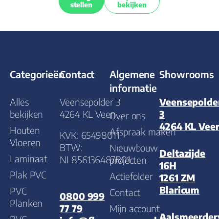
stellen
bekijken
Categorieën
Contact
Algemene
Showrooms
informatie
Alles
Veensepolder 3
Veensepolde
bekijken
4264 KL Veen
3
Over ons
4264 KL Vee
Houten
Afspraak maken
KVK: 65498011
Vloeren
BTW:
Nieuwbouw
Deltazijde
Laminaat
NL856136487B01
projecten
16H
Plak PVC
Actiefolder
1261 ZM
Blaricum
PVC
Contact
0800 999
Planken
Mijn account
77 79
Aalsmeerde