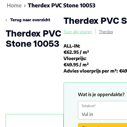
Home
›
Therdex PVC Stone 10053
Therdex PVC S
Terug naar overzicht
Therdex PVC
Toon alle vloeren
Therdex
Stone 10053
ALL-IN:
€62.95
/ m²
Vloerprijs:
€49.95
/ m²
Advies vloerprijs per m²:
€49
Wat is je oppervlakte?
Totale m²