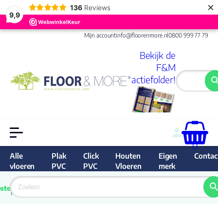
×
136
Reviews
9,9
Mijn account
info@floorenmore.nl
0800 999 77 79
Bekijk de
F&M
actiefolder!
0
Alle
Plak
Click
Houten
Eigen
Contac
vloeren
PVC
PVC
Vloeren
merk
 van 
Prijs 
 direct 
ste
garantie
Bereken
prijs
9.6/10
Nederland
match 
je 
Klan