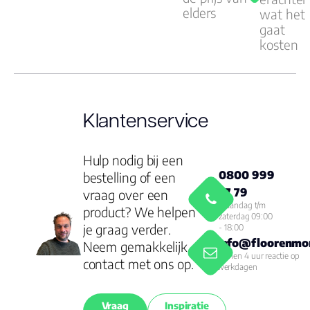
elders
wat het
gaat
kosten
Klantenservice
Hulp nodig bij een
0800 999
bestelling of een
77 79
vraag over een
Maandag t/m
product? We helpen
zaterdag 09:00
je graag verder.
- 18:00
info@floorenmor
Neem gemakkelijk
Binnen 4 uur reactie op
contact met ons op.
werkdagen
Vraag
Inspiratie