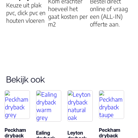
Kom erachter
Bestel direct
Keuze uit plak
Dikte plank (mm
hoeveel het
online of vraag
pvc, click pvc en
gaat kosten per
een (ALL-IN)
houten vloeren
m2
offerte aan.
Dessin
Gebruiksklasse
Brandclassificati
Bekijk ook
Vloerverwarmin
geschikt
Antistatisch
Geluidsdempend
Peckham
Peckham
Ealing
Leyton
dryback
dryback