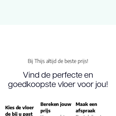
naam
Kleur
Lengte plank
(cm)
Breedte plank
(cm)
Bij Thijs altijd de beste prijs!
Vind de perfecte en
Inhoud pak (m2)
goedkoopste vloer voor jou!
Aantal per pak
Dikte toplaag
Bereken jouw
Maak een
Kies de vloer
(mm)
prijs
afspraak
de bij u past