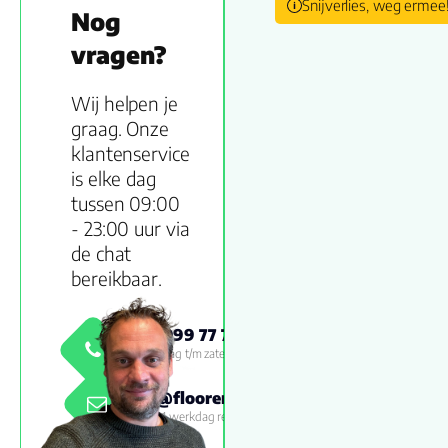
Snijverlies, weg ermee
Nog
vragen?
Wij helpen je
graag. Onze
klantenservice
is elke dag
tussen 09:00
- 23:00 uur via
de chat
bereikbaar.
0800 999 77 79
Maandag t/m zaterdag 09:00 -
18:00
info@floorenmore.nl
Binnen 1 werkdag reactie