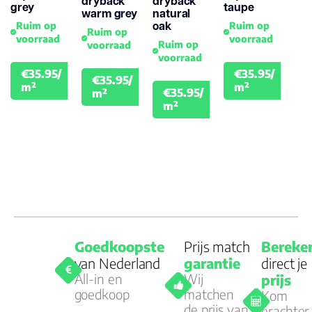
dryback
dryback
grey
taupe
Montage
warm grey
natural
oak
Ruim op
Ruim op
Ruim op
voorraad
voorraad
Ruim op
voorraad
Garantie
voorraad
Woongebruik
€35.95/
€35.95/
€35.95/
€39.95
€39.
(jaren)
m²
€39.95
m²
€35.95/
m²
€39.95
m²
Goedkoopste
Prijs match
Bereke
van Nederland
garantie
direct je
All-in en
Wij
prijs
goedkoop
matchen
Kom
de prijs van
erachter