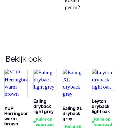
kosten
Dessin
per m2
Gebruiksklasse
Brandclassificati
Vloerverwarmin
Bekijk ook
geschikt
Antistatisch
Geluidsdempend
Ealing
Leyton
dryback
dryback
YUP
Ealing XL
Montage
light grey
light oak
Herringbone
dryback
warm
grey
Ruim op
Ruim op
brown
voorraad
voorraad
Garantie
Ruim op