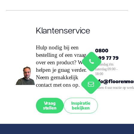
Klantenservice
Hulp nodig bij een
0800
bestelling of een vraag
999 77 79
over een product? We
Maandag t/m
helpen je graag verder.
zaterdag 09:00 -
18:00
Neem gemakkelijk
info@floorenmor
contact met ons op.
Binnen 4 uur reactie op wer
Vraag
Inspiratie
stellen
bekijken