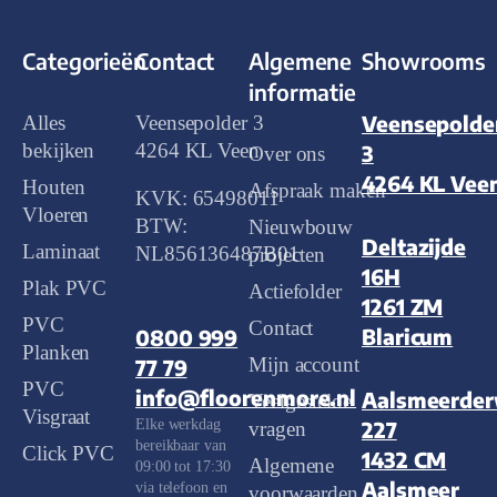
Categorieën
Contact
Algemene
Showrooms
informatie
Veensepolde
Alles
Veensepolder 3
bekijken
4264 KL Veen
3
Over ons
4264 KL Vee
Houten
Afspraak maken
KVK: 65498011
Vloeren
BTW:
Nieuwbouw
Deltazijde
Laminaat
NL856136487B01
projecten
16H
Plak PVC
Actiefolder
1261 ZM
PVC
Contact
Blaricum
0800 999
Planken
Mijn account
77 79
PVC
info@floorenmore.nl
Aalsmeerde
Veelgestelde
Visgraat
Elke werkdag
227
vragen
bereikbaar van
Click PVC
1432 CM
Algemene
09:00 tot 17:30
Aalsmeer
via telefoon en
voorwaarden