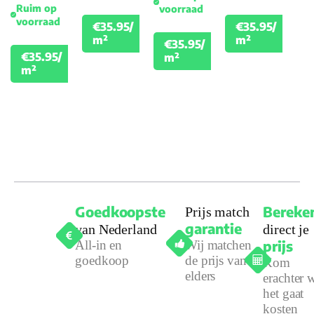
Ruim op
voorraad
Woongebruik
voorraad
€35.95/
€35.95/
(jaren)
€39.95
€39.
m²
m²
€35.95/
€39.95
€35.95/
m²
€39.95
m²
Goedkoopste
Bereke
Prijs match
garantie
van Nederland
direct je
prijs
All-in en
Wij matchen
goedkoop
de prijs van
Kom
elders
erachter 
het gaat
kosten