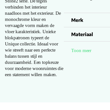
Stone2 serie. De tegels
verbinden het interieur
naadloos met het exterieur. De
monochrome kleur en
Merk
vervaagde vorm maken de
vloer karakteristiek. Unieke
Materiaal
blokpatronen typeert de
Unique collectie. Ideaal voor
Soort vloer
wie streeft naar een perfecte
Toon meer
balans tussen stijl en
duurzaamheid. Een topkeuze
Kleurnummer
voor moderne woonruimtes die
een statement willen maken.
Familienaam
Productgroep
naam