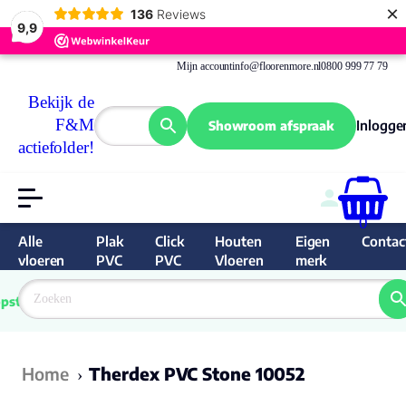
×
136
Reviews
9,9
Mijn account
info@floorenmore.nl
0800 999 77 79
Bekijk de
F&M
Inlogge
Showroom afspraak
actiefolder!
0
Alle
Plak
Click
Houten
Eigen
Contac
vloeren
PVC
PVC
Vloeren
merk
 van 
Prijs 
 direct 
pste
garantie
Bereken
prijs
9.6/10
Nederland
match 
je 
Klan
Home
Therdex PVC Stone 10052
›