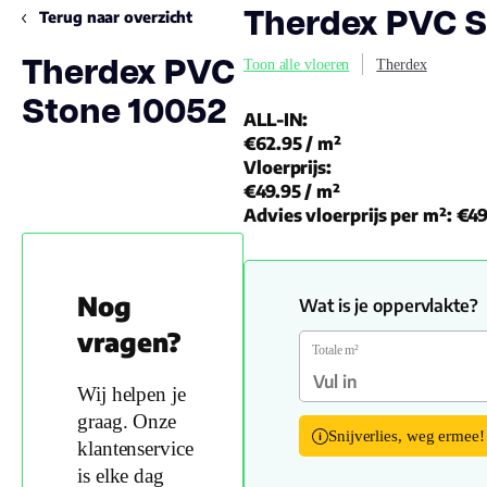
Therdex PVC S
Terug naar overzicht
Therdex PVC
Toon alle vloeren
Therdex
Stone 10052
ALL-IN:
€62.95
/ m²
Vloerprijs:
€49.95
/ m²
Advies vloerprijs per m²:
€49
Nog
Wat is je oppervlakte?
vragen?
Totale m²
Wij helpen je
graag. Onze
Snijverlies, weg ermee!
klantenservice
is elke dag