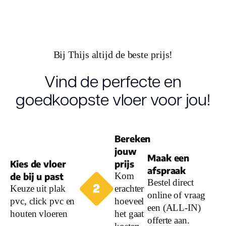
Kleur
Lengte plank
(cm)
Bij Thijs altijd de beste prijs!
Breedte plank
Vind de perfecte en
(cm)
goedkoopste vloer voor jou!
Inhoud pak (m2)
Aantal per pak
Bereken
jouw
Maak een
Dikte toplaag
Kies de vloer
prijs
afspraak
(mm)
de bij u past
Kom
Bestel direct
Keuze uit plak
erachter
online of vraag
Dikte plank (mm
pvc, click pvc en
hoeveel
een (ALL-IN)
houten vloeren
het gaat
offerte aan.