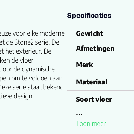
Specificaties
keuze voor elke moderne
Gewicht
et de Stone2 serie. De
Afmetingen
t het exterieur. De
en de vloer
Merk
h door de dynamische
rpen om te voldoen aan
Materiaal
Deze serie staat bekend
tieve design.
Soort vloer
Kleurnummer
Toon meer
Familienaam