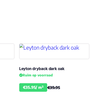
0.55
2.5
universal embossed
23, 33, 42
Leyton dryback dark oak
Bfl-s1
Ruim op voorraad
ja
€35.95/ m²
€39.95
Ja