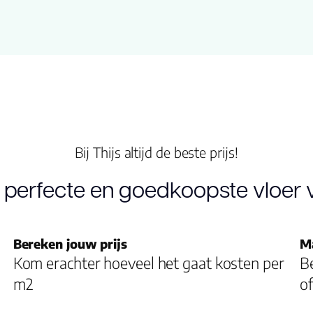
Productgroep
naam
Kleur
Lengte plank
Bij Thijs altijd de beste prijs!
(cm)
 perfecte en goedkoopste vloer v
Breedte plank
(cm)
Bereken jouw prijs
M
Inhoud pak (m2)
Kom erachter hoeveel het gaat kosten per
Be
m2
of
Aantal per pak