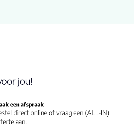
Stone serie
grijs
100.000
oor jou!
100.00
aak een afspraak
4.0000
stel direct online of vraag een (ALL-IN)
ferte aan.
4