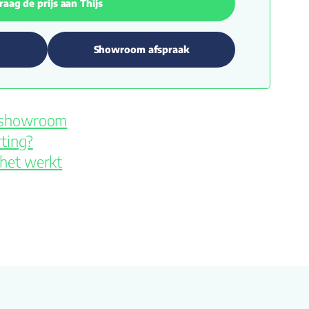
raag de prijs aan Thijs
Showroom afspraak
e showroom
ting?
 het werkt