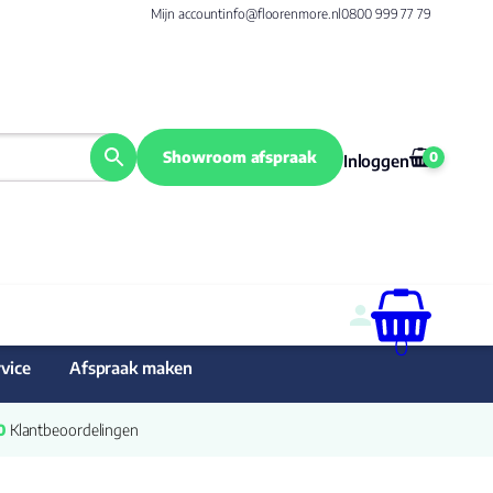
Mijn account
info@floorenmore.nl
0800 999 77 79
Showroom afspraak
0
Inloggen
0
vice
Afspraak maken
0
 Klantbeoordelingen