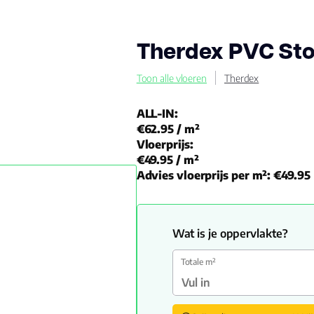
Therdex PVC St
Toon alle vloeren
Therdex
ALL-IN:
€62.95
/ m²
Vloerprijs:
€49.95
/ m²
Advies vloerprijs per m²:
€49.95
Wat is je oppervlakte?
Totale m²