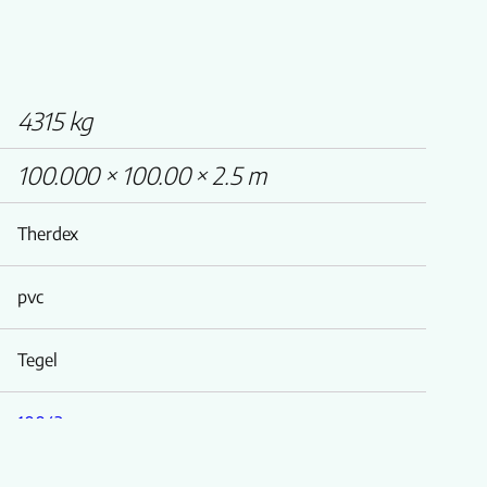
4315 kg
100.000 × 100.00 × 2.5 m
Therdex
pvc
Tegel
10043
Stone