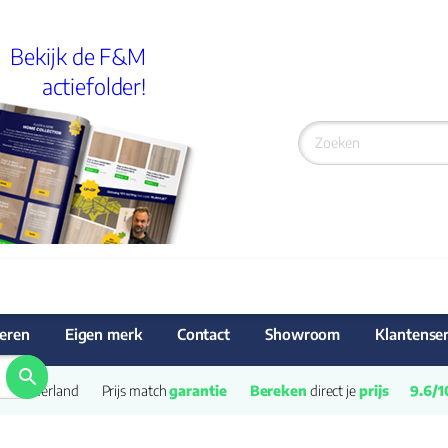
Bekijk de F&M
actiefolder!
eren
Eigen merk
Contact
Showroom
Klantenser
van Nederland
Prijs match 
garantie
Bereken
 direct je 
prijs
9.6/1