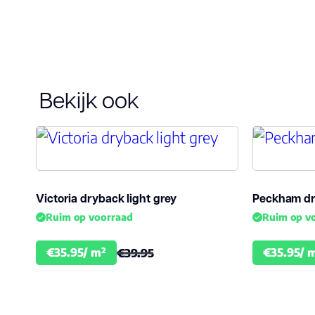
Bekijk ook
Victoria dryback light grey
Peckham dr
Ruim op voorraad
Ruim op v
€35.95/ m²
€35.95/ 
€39.95