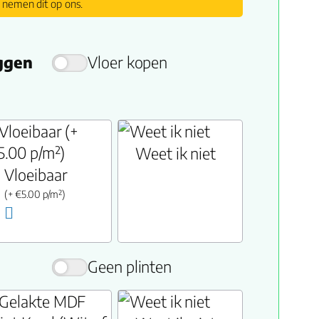
 nemen dit op ons.
eggen
Vloer kopen
Weet ik niet
Vloeibaar
(+ €5.00 p/m²)
Geen plinten