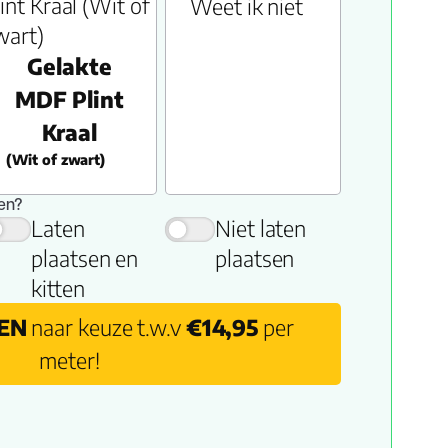
Weet ik niet
Gelakte
MDF Plint
Kraal
(Wit of zwart)
sen?
Laten
Niet laten
plaatsen en
plaatsen
kitten
TEN
naar keuze t.w.v
€14,95
per
meter!