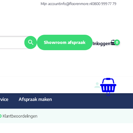
Mijn account
info@floorenmore.nl
0800 999 77 79
Showroom afspraak
0
Inloggen
0
vice
Afspraak maken
0
 Klantbeoordelingen