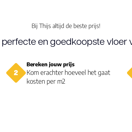
Kleur
Lengte plank
Bij Thijs altijd de beste prijs!
(cm)
 perfecte en goedkoopste vloer v
Breedte plank
(cm)
Bereken jouw prijs
Inhoud pak (m2)
Kom erachter hoeveel het gaat
kosten per m2
Aantal per pak
Dikte toplaag
(mm)
Dikte plank (mm)