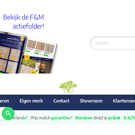
Bekijk de F&M
actiefolder!
eren
Eigen merk
Contact
Showroom
Klantenser
van Nederland
Prijs match 
garantie
Bereken
 direct je 
prijs
9.6/1