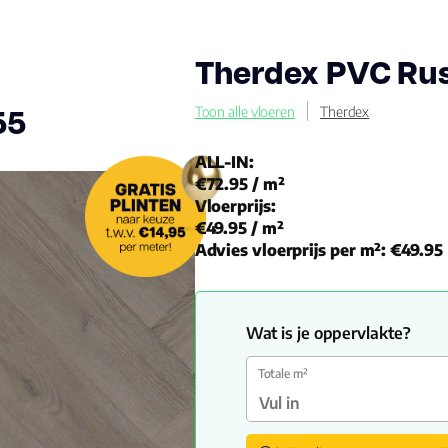
Therdex PVC Rus
55
Toon alle vloeren
Therdex
ALL-IN:
€72.95
/ m²
Vloerprijs:
€49.95
/ m²
Advies vloerprijs per m²:
€49.95
Wat is je oppervlakte?
Totale m²