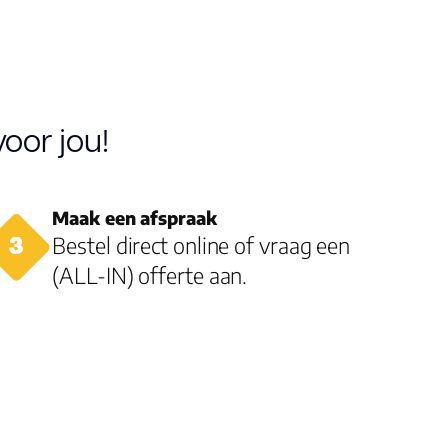
grijs
74.900
oor jou!
15.00
Maak een afspraak
2.9200
Bestel direct online of vraag een
(ALL-IN) offerte aan.
26
0.55
2.5