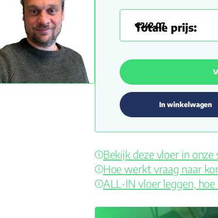
€
242.07
V
In winkelwagen
Bekijk deze vloer in onz
Hoe werkt vraag naar kor
ALL-IN vloer leggen, hoe