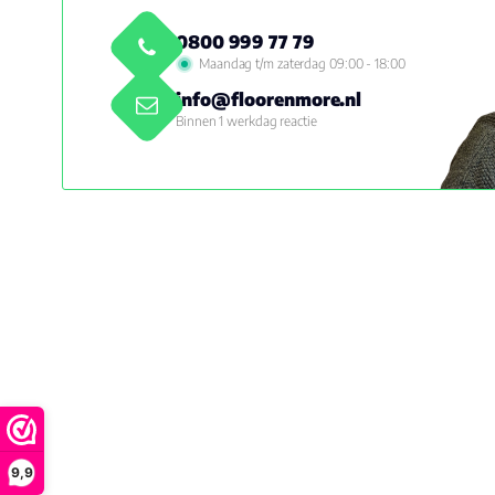
0800 999 77 79
Maandag t/m zaterdag 09:00 - 18:00
info@floorenmore.nl
Binnen 1 werkdag reactie
9,9