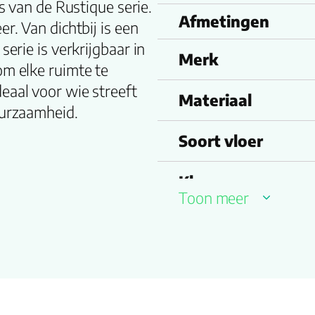
is van de Rustique serie.
Afmetingen
r. Van dichtbij is een
serie is verkrijgbaar in
Merk
om elke ruimte te
eaal voor wie streeft
Materiaal
uurzaamheid.
Soort vloer
Kleurnummer
Toon meer
Familienaam
Productgroep
naam