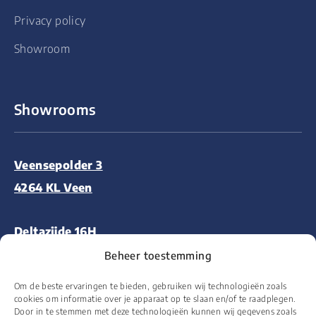
Privacy policy
Showroom
Showrooms
Veensepolder 3
4264 KL Veen
Deltazijde 16H
1261 ZM Blaricum
Beheer toestemming
Om de beste ervaringen te bieden, gebruiken wij technologieën zoals
Aalsmeerderweg 227
cookies om informatie over je apparaat op te slaan en/of te raadplegen.
Door in te stemmen met deze technologieën kunnen wij gegevens zoals