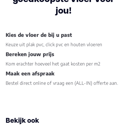
jou!
Inhoud pak (m2)
3.3450
Aantal per pak
12
Kies de vloer de bij u past
Dikte toplaag
0.55
Keuze uit plak pvc, click pvc en houten vloeren
(mm)
Bereken jouw prijs
Dikte plank (mm)
2.5
Kom erachter hoeveel het gaat kosten per m2
Maak een afspraak
Dessin
universal embossed
Bestel direct online of vraag een (ALL-IN) offerte aan.
Gebruiksklasse
23, 33, 42
Brandclassificatie
Bfl-s1
Bekijk ook
Vloerverwarming
ja