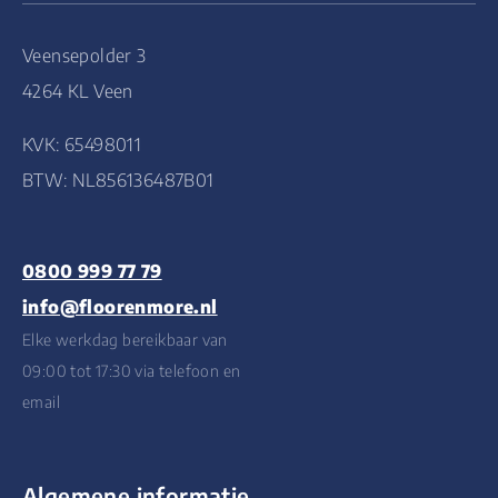
Veensepolder 3
4264 KL Veen
KVK: 65498011
BTW: NL856136487B01
0800 999 77 79
info@floorenmore.nl
Elke werkdag bereikbaar van
09:00 tot 17:30 via telefoon en
email
Algemene informatie