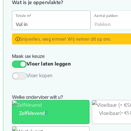
Wat is je oppervlakte?
Totale m²
Aantal pakken
Snijverlies, weg ermee! Wij nemen dit op ons.
Maak uw keuze
Vloer laten leggen
Vloer kopen
Welke ondervloer wilt u?
Zelfklevend
Vloeibaar
(+ €5