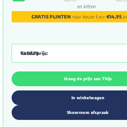
en kitten
GRATIS PLINTEN
naar keuze t.w.v
€14,95
pe
€
487.70
Vraag de prijs aan Thijs
In winkelwagen
Showroom afspraak