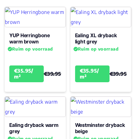
geschikt
Antistatisch
Ja
YUP Herringbone
Ealing XL dryback
Geluidsdempend
Ja
warm brown
light grey
Ruim op voorraad
Ruim op voorraad
Montage
Plak PVC
Garantie
€35.95/
€35.95/
€39.95
€39.95
m²
15
m²
Woongebruik
(jaren)
Ealing dryback warm
Westminster dryback
grey
beige
Ruim op voorraad
Ruim op voorraad