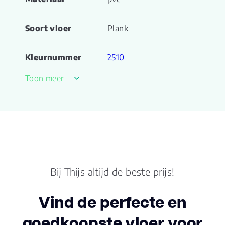
Soort vloer
Plank
Kleurnummer
2510
Toon meer
Familienaam
Regular
Productgroep
Regular serie
naam
Kleur
Beige
Bij Thijs altijd de beste prijs!
Lengte plank (cm)
121.900
Vind de perfecte en
Breedte plank
22.80
(cm)
goedkoopste vloer voor