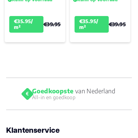
€35.95/
€35.95/
€39.95
€39.95
m²
m²
Goedkoopste
van Nederland
All-in en goedkoop
Klantenservice