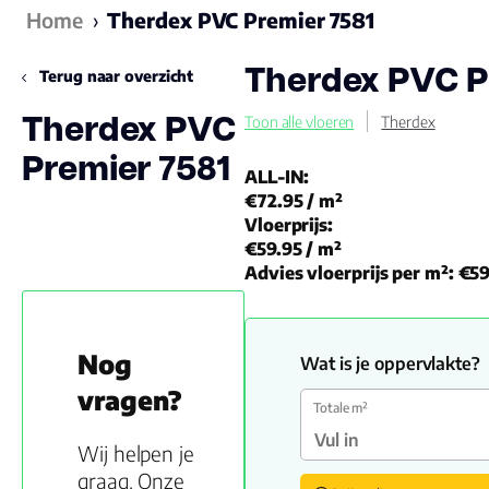
Home
›
Therdex PVC Premier 7581
Therdex PVC P
Terug naar overzicht
Therdex PVC
Toon alle vloeren
Therdex
Premier 7581
ALL-IN:
€72.95
/ m²
Vloerprijs:
€59.95
/ m²
Advies vloerprijs per m²:
€59
Nog
Wat is je oppervlakte?
vragen?
Totale m²
Wij helpen je
graag. Onze