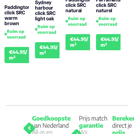
Sydney
Montage
click SRC
click SRC
Paddington
harbour
natural
naturel
click SRC
click SRC
warm
light oak
Ruim op
Ruim op
Garantie
brown
voorraad
voorraad
Ruim op
Woongebruik
Ruim op
voorraad
(jaren)
voorraad
€44.95/
€44.95/
€49.95
€49.
m²
m²
€44.95/
€49.95
€44.95/
m²
€49.95
m²
Goedkoopste
Prijs match
Bereke
van Nederland
garantie
direct je
All-in en
Wij
prijs