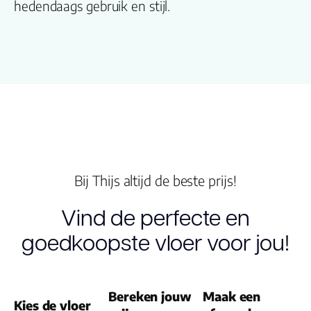
hedendaags gebruik en stijl.
naam
Kleur
Lengte plank
(cm)
Breedte plank
(cm)
Bij Thijs altijd de beste prijs!
Inhoud pak (m2)
Vind de perfecte en
goedkoopste vloer voor jou!
Aantal per pak
Dikte toplaag
(mm)
Bereken jouw
Maak een
Kies de vloer