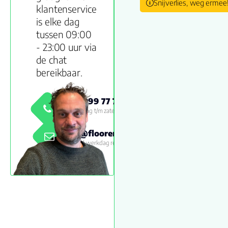
Snijverlies, weg ermee
klantenservice
is elke dag
tussen 09:00
- 23:00 uur via
de chat
bereikbaar.
0800 999 77 79
Maandag t/m zaterdag 09:00 -
18:00
info@floorenmore.nl
Binnen 1 werkdag reactie