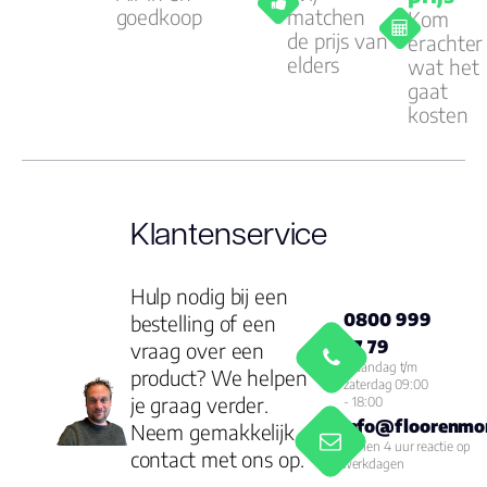
goedkoop
matchen
Kom
de prijs van
erachter
elders
wat het
gaat
kosten
Klantenservice
Hulp nodig bij een
0800 999
bestelling of een
77 79
vraag over een
Maandag t/m
product? We helpen
zaterdag 09:00
je graag verder.
- 18:00
info@floorenmor
Neem gemakkelijk
Binnen 4 uur reactie op
contact met ons op.
werkdagen