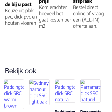
prijs
afspraak
de bij u past
Dikte plank (mm
Kom erachter
Bestel direct
Keuze uit plak
hoeveel het
online of vraag
pvc, click pvc en
gaat kosten per
een (ALL-IN)
Dessin
houten vloeren
m2
offerte aan.
Gebruiksklasse
Brandclassificati
Vloerverwarmin
Bekijk ook
geschikt
Antistatisch
Geluidsdempend
Paddington
Parramatta