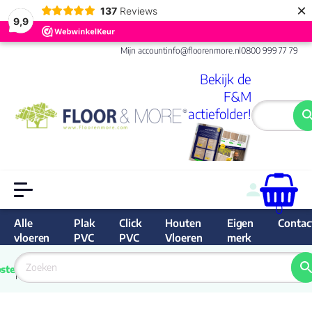
×
137
Reviews
9,9
Mijn account
info@floorenmore.nl
0800 999 77 79
Bekijk de
F&M
actiefolder!
0
Alle
Plak
Click
Houten
Eigen
Contac
vloeren
PVC
PVC
Vloeren
merk
 van 
Prijs 
 direct 
ste
garantie
Bereken
prijs
9.6/10
Nederland
match 
je 
Klan