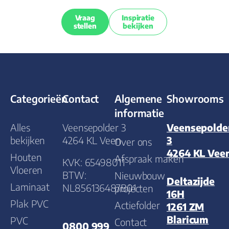
Vraag
Inspiratie
stellen
bekijken
Categorieën
Contact
Algemene
Showrooms
informatie
Alles
Veensepolder 3
Veensepolde
bekijken
4264 KL Veen
3
Over ons
4264 KL Vee
Houten
Afspraak maken
KVK: 65498011
Vloeren
BTW:
Nieuwbouw
Deltazijde
Laminaat
NL856136487B01
projecten
16H
Plak PVC
Actiefolder
1261 ZM
Blaricum
PVC
Contact
0800 999