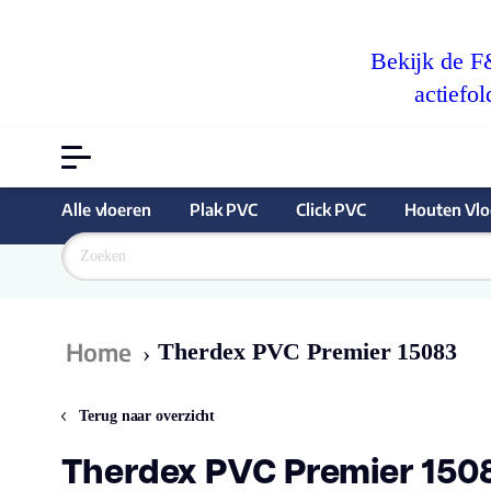
Bekijk de 
actiefol
Alle vloeren
Plak PVC
Click PVC
Houten Vlo
Goedkoopst
Home
Therdex PVC Premier 15083
›
Terug naar overzicht
Therdex PVC Premier 150