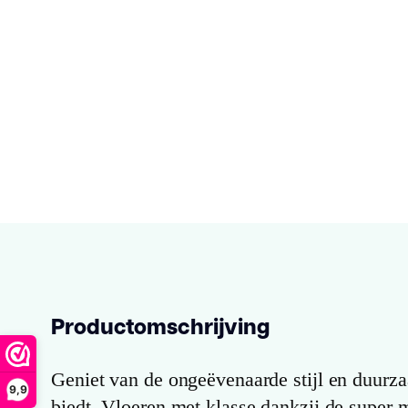
Productomschrijving
Geniet van de ongeëvenaarde stijl en duurza
9,9
biedt. Vloeren met klasse dankzij de super m