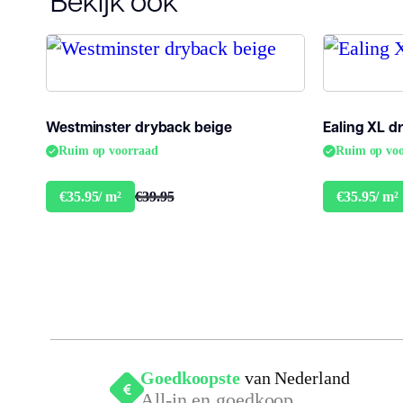
Bekijk ook
Westminster dryback beige
Ealing XL d
Ruim op voorraad
Ruim op vo
€39.95
€35.95/ m²
€35.95/ m²
Goedkoopste
van Nederland
All-in en goedkoop