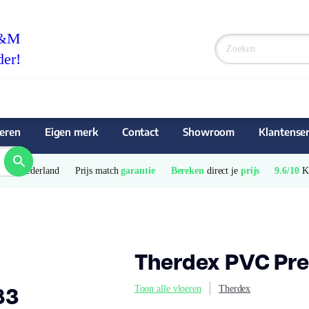
F&M
der!
eren
Eigen merk
Contact
Showroom
Klantenser
e
 van Nederland
Prijs match 
garantie
Bereken
 direct je 
prijs
9.6/10
 
Therdex PVC Pre
83
Toon alle vloeren
Therdex