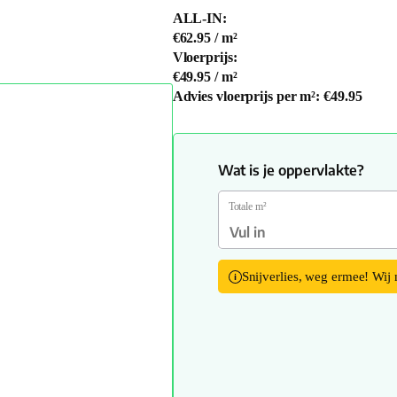
ALL-IN:
€62.95
/ m²
Vloerprijs:
€49.95
/ m²
Advies vloerprijs per m²:
€49.95
Wat is je oppervlakte?
Totale m²
Snijverlies, weg ermee! Wij