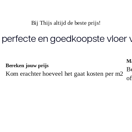
Lengte plank
1
Bij Thijs altijd de beste prijs!
(cm)
 perfecte en goedkoopste vloer v
Breedte plank
2
(cm)
Ma
Inhoud pak (m2)
Bereken jouw prijs
3
Be
Kom erachter hoeveel het gaat kosten per m2
of
Aantal per pak
1
Dikte toplaag
0
(mm)
Dikte plank (mm)
2