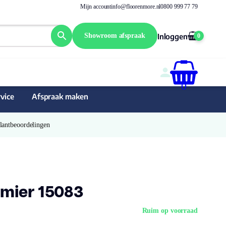
Mijn account
info@floorenmore.nl
0800 999 77 79
Showroom afspraak
Inloggen
0
0
vice
Afspraak maken
Klantbeoordelingen
mier 15083
Ruim op voorraad