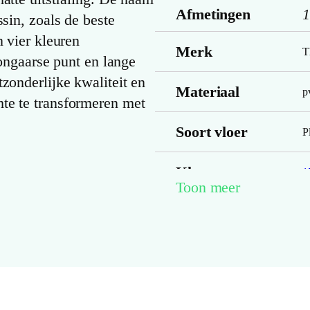
Afmetingen
1
ssin, zoals de beste
n vier kleuren
Merk
T
hongaarse punt en lange
zonderlijke kwaliteit en
Materiaal
p
te te transformeren met
Soort vloer
P
Kleurnummer
1
Toon meer
Familienaam
P
Productgroep
P
naam
Kleur
B