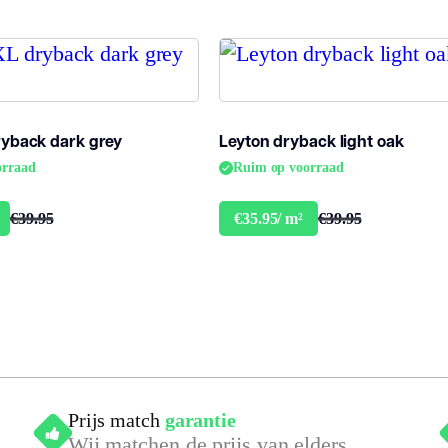
Dessin
r
Gebruiksklasse
2
ryback dark grey
Leyton dryback light oak
Brandclassificatie
B
orraad
Ruim op voorraad
Vloerverwarming
€39.95
€39.95
€35.95/ m²
ja
geschikt
Antistatisch
J
Geluidsdempend
J
Montage
P
Prijs match
garantie
Wij matchen de prijs van elders