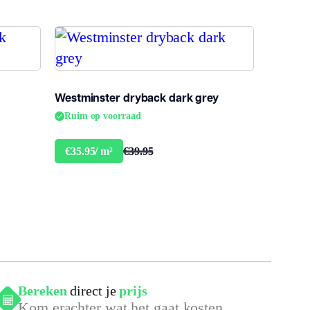
egistered embossed
3, 33, 42
Westminster dryback dark grey
fl-s1
Ruim op voorraad
€39.95
€35.95/ m²
a
a
lak PVC
Bereken
direct je
prijs
Kom erachter wat het gaat kosten