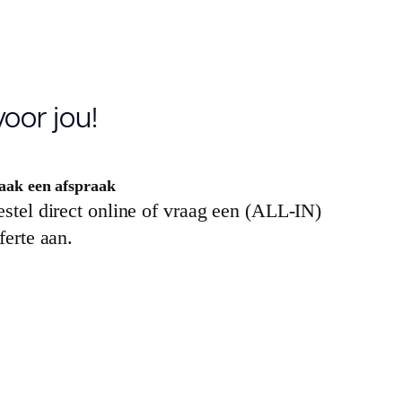
51.680
oor jou!
4.13
ak een afspraak
.6600
stel direct online of vraag een (ALL-IN)
ferte aan.
0
.55
.5