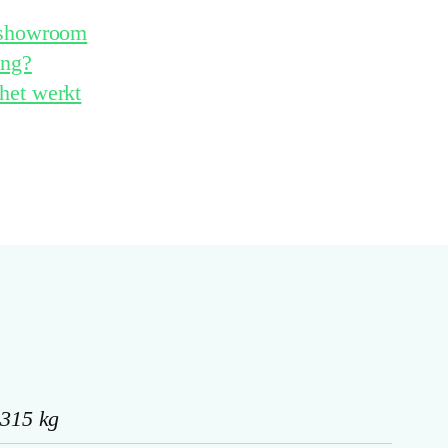
e showroom
ing?
het werkt
315 kg