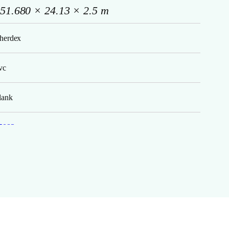
51.680 × 24.13 × 2.5 m
herdex
vc
lank
5083
remier
remier serie
eige