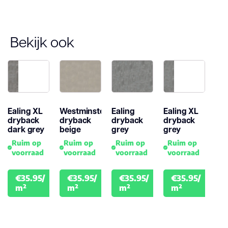
Antistatisch
Bekijk ook
Geluidsdempend
Montage
Garantie
Ealing XL
Westminster
Ealing
Ealing XL
dryback
dryback
dryback
dryback
Woongebruik
dark grey
beige
grey
grey
(jaren)
Ruim op
Ruim op
Ruim op
Ruim op
voorraad
voorraad
voorraad
voorraad
€35.95/
€35.95/
€35.95/
€35.95/
€39.95
€39.95
€39.95
€39.
m²
m²
m²
m²