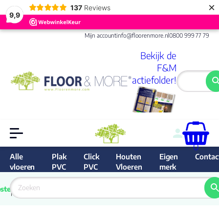
×
137
Reviews
9,9
Mijn account
info@floorenmore.nl
0800 999 77 79
Bekijk de
F&M
actiefolder!
0
Alle
Plak
Click
Houten
Eigen
Contac
vloeren
PVC
PVC
Vloeren
merk
 van 
Prijs 
 direct 
ste
garantie
Bereken
prijs
9.6/10
Nederland
match 
je 
Klan