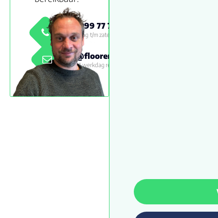
0800 999 77 79
Maandag t/m zaterdag 09:00 -
18:00
info@floorenmore.nl
Binnen 1 werkdag reactie