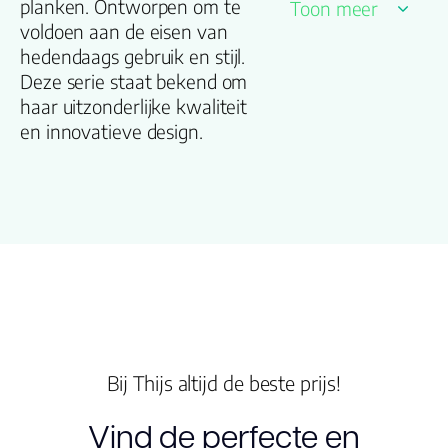
planken. Ontworpen om te
Toon meer
Kleurnummer
voldoen aan de eisen van
hedendaags gebruik en stijl.
Deze serie staat bekend om
Familienaam
haar uitzonderlijke kwaliteit
en innovatieve design.
Productgroep
naam
Kleur
Lengte plank
(cm)
Breedte plank
(cm)
Bij Thijs altijd de beste prijs!
Vind de perfecte en
Inhoud pak (m2)