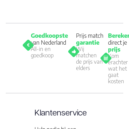
Goedkoopste
Prijs match
Bereke
van Nederland
garantie
direct je
All-in en
Wij
prijs
goedkoop
matchen
Kom
de prijs van
erachter
elders
wat het
gaat
kosten
Klantenservice