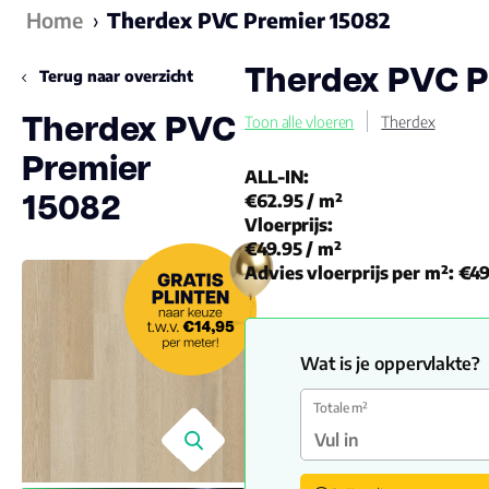
Home
›
Therdex PVC Premier 15082
Therdex PVC P
Terug naar overzicht
Therdex PVC
Toon alle vloeren
Therdex
Premier
ALL-IN:
15082
€62.95
/ m²
Vloerprijs:
€49.95
/ m²
Advies vloerprijs per m²:
€49
Wat is je oppervlakte?
Totale m²
🔍