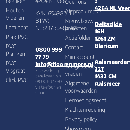
bekijken
4264 KL Veen
3
Over ons
4264 KL Vee
Houten
Afspraak maken
KVK: 65498011
Vloeren
BTW:
Nieuwbouw
Deltazijde
Laminaat
NL856136487B01
projecten
16H
Plak PVC
Actiefolder
1261 ZM
Blaricum
PVC
Contact
0800 999
Planken
Mijn account
77 79
Aalsmeerde
PVC
info@floorenmore.nl
Veelgestelde
227
Visgraat
Elke werkdag
vragen
1432 CM
bereikbaar van
Click PVC
09:00 tot 17:30
Algemene
Aalsmeer
via telefoon en
voorwaarden
email
Herroepingsrecht
Klachtenregeling
Privacy policy
Showroom