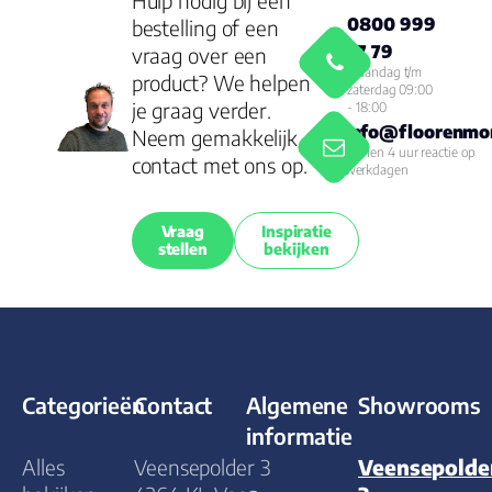
Hulp nodig bij een
0800 999
bestelling of een
77 79
vraag over een
Maandag t/m
product? We helpen
zaterdag 09:00
je graag verder.
- 18:00
info@floorenmor
Neem gemakkelijk
Binnen 4 uur reactie op
contact met ons op.
werkdagen
Vraag
Inspiratie
stellen
bekijken
Categorieën
Contact
Algemene
Showrooms
informatie
Alles
Veensepolder 3
Veensepolde