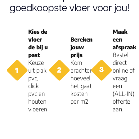
goedkoopste vloer voor jou!
Aantal per pak
Dikte toplaag
Kies de
Maak
(mm)
vloer
Bereken
een
de bij u
jouw
afspraak
Dikte plank (mm
past
prijs
Bestel
Keuze
Kom
direct
uit plak
erachter
online of
Dessin
pvc,
hoeveel
vraag
click
het gaat
een
pvc en
kosten
(ALL-IN)
Gebruiksklasse
houten
per m2
offerte
vloeren
aan.
Brandclassificati
Vloerverwarmin
geschikt