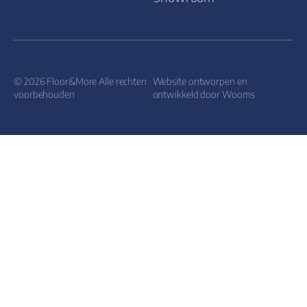
© 2026 Floor&More Alle rechten
Website ontworpen en
voorbehouden
ontwikkeld door
Wooms