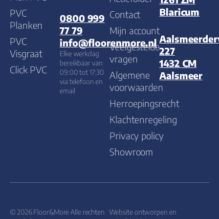
Blaricum
PVC
Contact
0800 999
Planken
Mijn account
77 79
Aalsmeerde
PVC
info@floorenmore.nl
Veelgestelde
227
Visgraat
Elke werkdag
vragen
1432 CM
bereikbaar van
Click PVC
09:00 tot 17:30
Algemene
Aalsmeer
via telefoon en
voorwaarden
email
Herroepingsrecht
Klachtenregeling
Privacy policy
Showroom
© 2026 Floor&More Alle rechten
Website ontworpen en