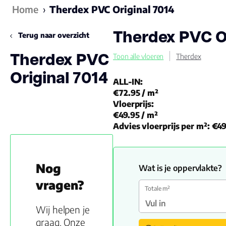
Home
›
Therdex PVC Original 7014
Therdex PVC Or
Terug naar overzicht
Therdex PVC
Toon alle vloeren
Therdex
Original 7014
ALL-IN:
€72.95
/ m²
Vloerprijs:
€49.95
/ m²
Advies vloerprijs per m²:
€49
Nog
Wat is je oppervlakte?
vragen?
Totale m²
Wij helpen je
graag. Onze