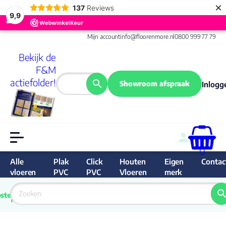
×
137
Reviews
9,9
Mijn account
info@floorenmore.nl
0800 999 77 79
Bekijk de
F&M
actiefolder!
Showroom afspraak
Inlogg
0
Alle
Plak
Click
Houten
Eigen
Contac
vloeren
PVC
PVC
Vloeren
merk
 van 
Prijs 
 direct 
ste
garantie
Bereken
prijs
9.6/10
Nederland
match 
je 
Klan