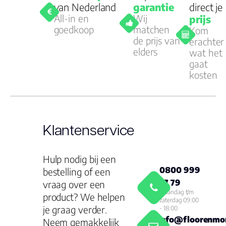
van Nederland
garantie
direct je
All-in en
Wij
prijs
goedkoop
matchen
Kom
de prijs van
erachter
elders
wat het
gaat
kosten
Klantenservice
Hulp nodig bij een
0800 999
bestelling of een
77 79
vraag over een
Maandag t/m
product? We helpen
zaterdag 09:00
je graag verder.
- 18:00
info@floorenmor
Neem gemakkelijk