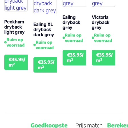
Montage
Ealing
Victoria
Peckham
dryback
dryback
Ealing XL
dryback
Garantie
grey
grey
dryback
light grey
dark grey
Woongebruik
Ruim op
Ruim op
Ruim op
voorraad
voorraad
(jaren)
Ruim op
voorraad
voorraad
€35.95/
€35.95/
€39.95
€39.
€35.95/
m²
m²
€35.95/
€39.95
m²
€39.95
m²
Goedkoopste
Prijs match
Bereke