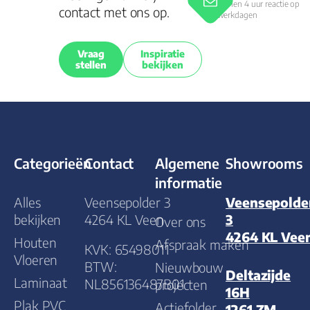
Binnen 4 uur reactie op
contact met ons op.
werkdagen
Vraag
Inspiratie
stellen
bekijken
Categorieën
Contact
Algemene
Showrooms
informatie
Alles
Veensepolder 3
Veensepolde
bekijken
4264 KL Veen
3
Over ons
4264 KL Vee
Houten
Afspraak maken
KVK: 65498011
Vloeren
BTW:
Nieuwbouw
Deltazijde
Laminaat
NL856136487B01
projecten
16H
Plak PVC
Actiefolder
1261 ZM