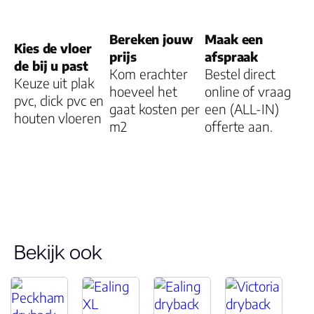
Dikte plank (mm
Bereken jouw
Maak een
Kies de vloer
prijs
afspraak
de bij u past
Kom erachter
Bestel direct
Dessin
Keuze uit plak
hoeveel het
online of vraag
pvc, click pvc en
gaat kosten per
een (ALL-IN)
houten vloeren
m2
offerte aan.
Gebruiksklasse
Brandclassificati
Vloerverwarmin
geschikt
Bekijk ook
Antistatisch
Geluidsdempend