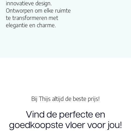
innovatieve design.
Productgroep
Ontworpen om elke ruimte
naam
te transformeren met
elegantie en charme.
Kleur
Lengte plank
(cm)
Breedte plank
(cm)
Inhoud pak (m2)
Bij Thijs altijd de beste prijs!
Aantal per pak
Vind de perfecte en
goedkoopste vloer voor jou!
Dikte toplaag
(mm)