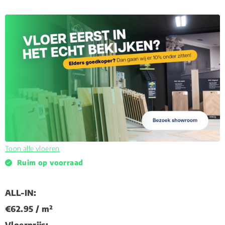
Toon alle vloeren
Ruim op voorraad
ALL-IN:
€62.95
/ m²
Vloerprijs: