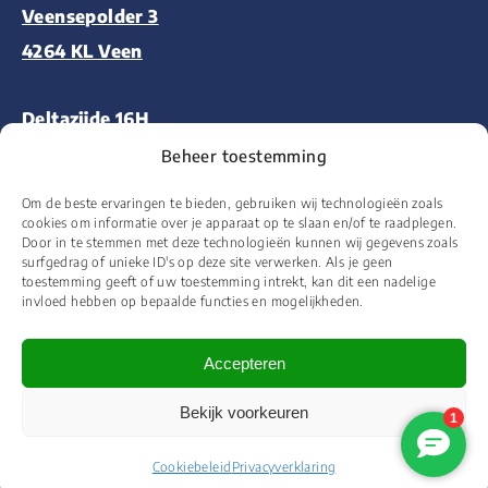
Veensepolder 3
4264 KL Veen
Deltazijde 16H
1261 ZM Blaricum
Beheer toestemming
Om de beste ervaringen te bieden, gebruiken wij technologieën zoals
Aalsmeerderweg 227
cookies om informatie over je apparaat op te slaan en/of te raadplegen.
Door in te stemmen met deze technologieën kunnen wij gegevens zoals
1432 CM Aalsmeer
surfgedrag of unieke ID's op deze site verwerken. Als je geen
toestemming geeft of uw toestemming intrekt, kan dit een nadelige
invloed hebben op bepaalde functies en mogelijkheden.
Accepteren
© 2026 Floor&More Alle rechten voorbehouden
Bekijk voorkeuren
Website ontworpen en ontwikkeld door
Wooms
Cookiebeleid
Privacyverklaring