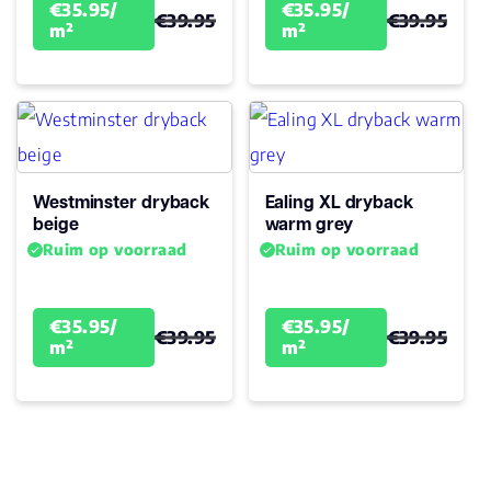
Garantie
€35.95/
€35.95/
€39.95
€39.95
m²
15
m²
Woongebruik
(jaren)
Westminster dryback
Ealing XL dryback
beige
warm grey
Ruim op voorraad
Ruim op voorraad
€35.95/
€35.95/
€39.95
€39.95
m²
m²