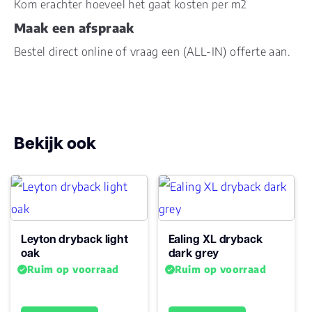
Kom erachter hoeveel het gaat kosten per m2
Maak een afspraak
Dessin
registered embossed
Bestel direct online of vraag een (ALL-IN) offerte aan.
Gebruiksklasse
23, 33, 42
Brandclassificatie
Bfl-s1
Bekijk ook
Vloerverwarming
ja
geschikt
Antistatisch
Ja
Leyton dryback light
Ealing XL dryback
Geluidsdempend
Ja
oak
dark grey
Ruim op voorraad
Ruim op voorraad
Montage
Plak PVC