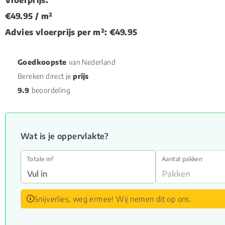
€49.95
/ m²
Advies vloerprijs per m²:
€49.95
Goedkoopste
van Nederland
Bereken direct je
prijs
9.9
beoordeling
Wat is je oppervlakte?
Totale m²
Aantal pakken
Snijverlies, weg ermee! Wij nemen dit op ons.