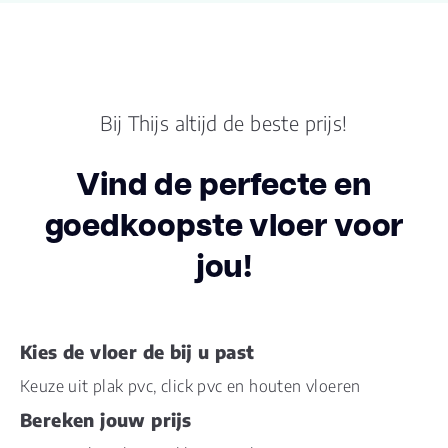
Productgroep
Original serie
naam
Kleur
Beige
Bij Thijs altijd de beste prijs!
Lengte plank (cm)
152.400
Vind de perfecte en
Breedte plank
22.80
(cm)
goedkoopste vloer voor
jou!
Inhoud pak (m2)
3.4840
Aantal per pak
10
Kies de vloer de bij u past
Dikte toplaag
0.55
Keuze uit plak pvc, click pvc en houten vloeren
(mm)
Bereken jouw prijs
Dikte plank (mm)
2.5