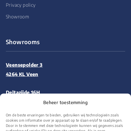
Privacy policy
Showroom
Showrooms
Veensepolder 3
4264 KL Veen
Deltazijde 16H
1261 ZM Blaricum
Beheer toestemming
Om de beste ervaringen te bieden, gebruiken wij technologieën zoals
Aalsmeerderweg 227
cookies om informatie over je apparaat op te slaan en/of te raadplegen.
Door in te stemmen met deze technologieën kunnen wij gegevens zoals
1432 CM Aalsmeer
surfgedrag of unieke ID's op deze site verwerken. Als je geen