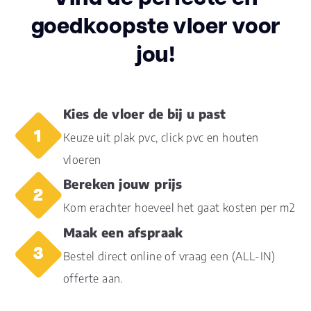
14.50
(cm)
goedkoopste vloer voor
jou!
Inhoud pak (m2)
1.0800
Aantal per pak
10
Kies de vloer de bij u past
Dikte toplaag
0.55
Keuze uit plak pvc, click pvc en houten
(mm)
vloeren
Dikte plank (mm)
6.0
Bereken jouw prijs
Kom erachter hoeveel het gaat kosten per m2
Dessin
universal embossed
Maak een afspraak
Gebruiksklasse
23
Bestel direct online of vraag een (ALL-IN)
offerte aan.
Brandclassificatie
Bfl-s1