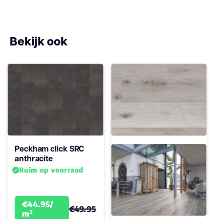
Vloerverwarming
ja
geschikt
Bekijk ook
Antistatisch
Ja
Geluidsdempend
Ja
Montage
Click PVC
Garantie
15
Woongebruik
Peckham click SRC
(jaren)
anthracite
Ruim op voorraad
€44.95/
€49.95
m²