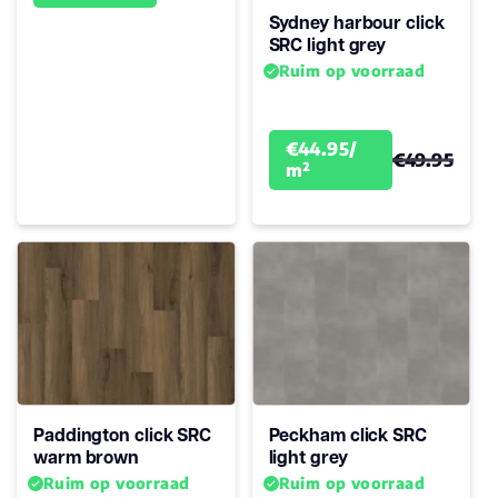
Sydney harbour click
SRC light grey
Ruim op voorraad
€44.95/
€49.95
m²
Paddington click SRC
Peckham click SRC
warm brown
light grey
Ruim op voorraad
Ruim op voorraad