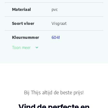
Materiaal
pvc
Soort vloer
Visgraat
Kleurnummer
6041
Toon meer
Familienaam
Chevron Click
Productgroep
Chevron serie click
naam
Kleur
Beige
Bij Thijs altijd de beste prijs!
Lengte plank (cm)
74.300
Vind de perfecte en
Breedte plank