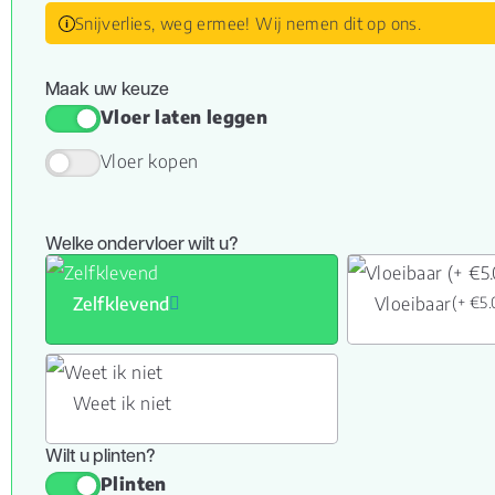
Snijverlies, weg ermee! Wij nemen dit op ons.
Maak uw keuze
Vloer laten leggen
Vloer kopen
Welke ondervloer wilt u?
Zelfklevend
Vloeibaar
(+ €5
Weet ik niet
Wilt u plinten?
Plinten