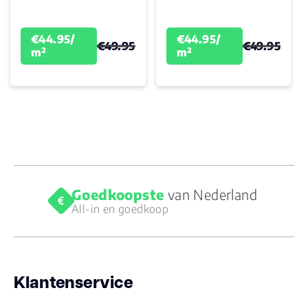
€44.95/
€44.95/
€49.95
€49.95
m²
m²
Goedkoopste
van Nederland
All-in en goedkoop
Klantenservice