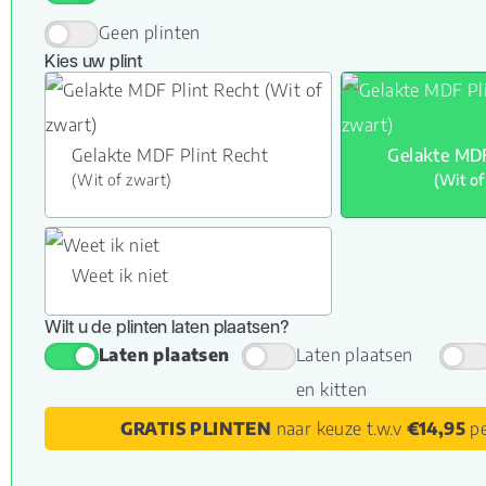
Geen plinten
Kies uw plint
Gelakte MDF Plint Recht
Gelakte MDF
(Wit of zwart)
(Wit of
Weet ik niet
Wilt u de plinten laten plaatsen?
Laten plaatsen
Laten plaatsen
en kitten
GRATIS PLINTEN
naar keuze t.w.v
€14,95
pe