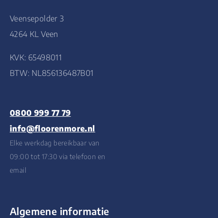
Veensepolder 3
4264 KL Veen
KVK: 65498011
BTW: NL856136487B01
0800 999 77 79
info@floorenmore.nl
Elke werkdag bereikbaar van
09:00 tot 17:30 via telefoon en
email
Algemene informatie