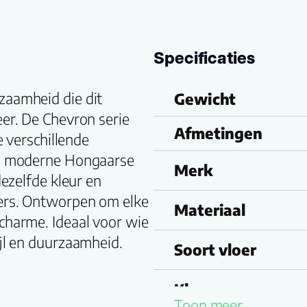
Specificaties
zaamheid die dit
Gewicht
eer. De Chevron serie
Afmetingen
e verschillende
een moderne Hongaarse
Merk
dezelfde kleur en
ters. Ontworpen om elke
Materiaal
charme. Ideaal voor wie
ijl en duurzaamheid.
Soort vloer
Kleurnummer
Toon meer