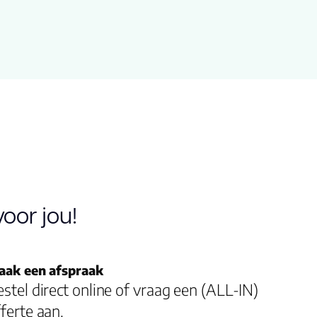
Chevron
Chevron serie
Beige
121.900
oor jou!
22.80
aak een afspraak
3.3450
stel direct online of vraag een (ALL-IN)
ferte aan.