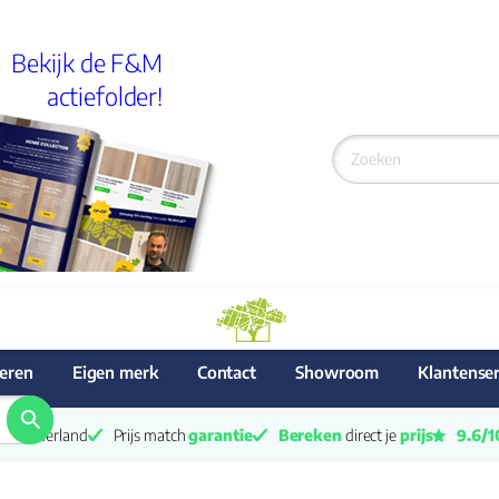
Bekijk de F&M
actiefolder!
eren
Eigen merk
Contact
Showroom
Klantenser
van Nederland
Prijs match 
garantie
Bereken
 direct je 
prijs
9.6/1