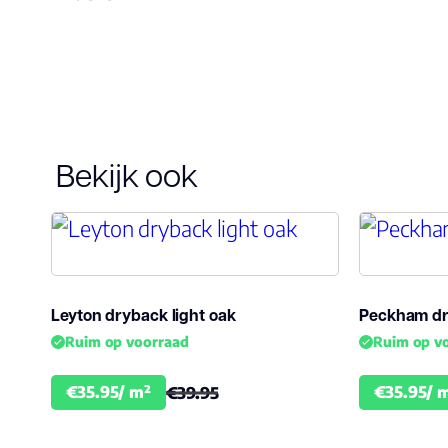
Bekijk ook
Leyton dryback light oak
Peckham dr
Ruim op voorraad
Ruim op v
€35.95/ m²
€35.95/ 
€39.95