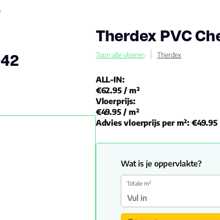
2
Therdex PVC Ch
042
Toon alle vloeren
Therdex
ALL-IN:
€62.95
/ m²
Vloerprijs:
€49.95
/ m²
Advies vloerprijs per m²:
€49.95
Wat is je oppervlakte?
Totale m²