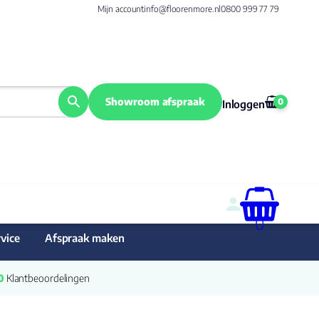
Mijn account
info@floorenmore.nl
0800 999 77 79
Showroom afspraak
0
Inloggen
0
vice
Afspraak maken
0
 Klantbeoordelingen