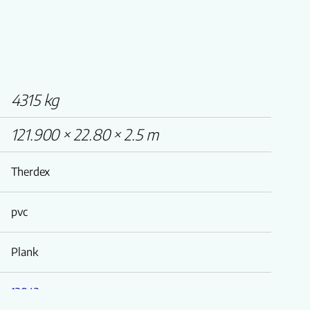
4315 kg
121.900 × 22.80 × 2.5 m
Therdex
pvc
Plank
12042