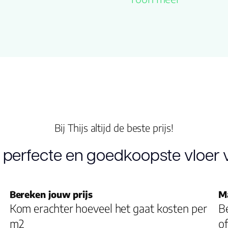
Familienaam
Productgroep
naam
Kleur
Lengte plank
Bij Thijs altijd de beste prijs!
(cm)
 perfecte en goedkoopste vloer v
Breedte plank
(cm)
Bereken jouw prijs
M
Inhoud pak (m2)
Kom erachter hoeveel het gaat kosten per
Be
m2
of