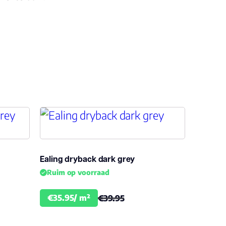
12
0.55
2.5
registered embossed
23, 33, 42
Ealing dryback dark grey
Bfl-s1
Ruim op voorraad
ja
€35.95/ m²
€39.95