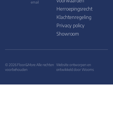
voorwaarden
email
Herroepingsrecht
Klachtenregeling
Privacy policy
Showroom
© 2026 Floor&More Alle rechten
Website ontworpen en
voorbehouden
ontwikkeld door
Wooms