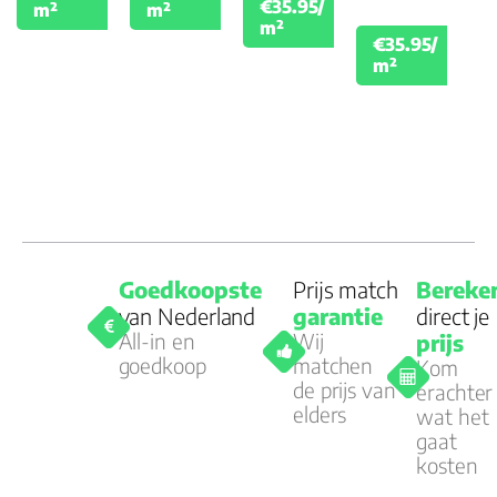
€35.95/
m²
m²
€39.95
Garantie
m²
€35.95/
Woongebruik
€39.
m²
(jaren)
Goedkoopste
Prijs match
Bereke
van Nederland
garantie
direct je
All-in en
Wij
prijs
goedkoop
matchen
Kom
de prijs van
erachter
elders
wat het
gaat
kosten