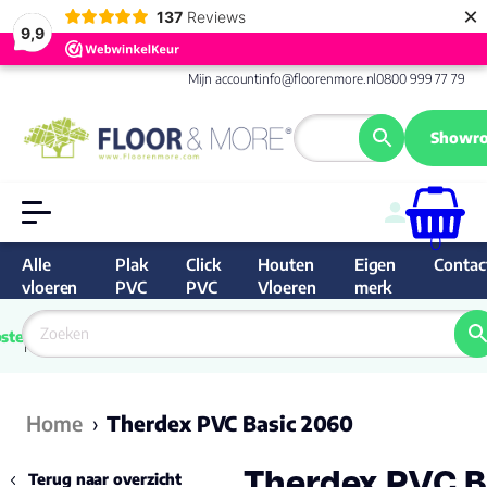
×
137
Reviews
9,9
Mijn account
info@floorenmore.nl
0800 999 77 79
Showro
0
Alle
Plak
Click
Houten
Eigen
Contac
vloeren
PVC
PVC
Vloeren
merk
 van 
Prijs 
 direct 
ste
garantie
Bereken
prijs
9.6/10
Nederland
match 
je 
Klan
Home
›
Therdex PVC Basic 2060
Therdex PVC B
Terug naar overzicht