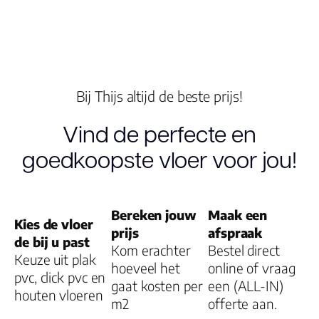
Kleur
Lengte plank
(cm)
Bij Thijs altijd de beste prijs!
Breedte plank
Vind de perfecte en
(cm)
goedkoopste vloer voor jou!
Inhoud pak (m2)
Aantal per pak
Bereken jouw
Maak een
Kies de vloer
prijs
afspraak
de bij u past
Dikte toplaag
Kom erachter
Bestel direct
Keuze uit plak
(mm)
hoeveel het
online of vraag
pvc, click pvc en
gaat kosten per
een (ALL-IN)
houten vloeren
Dikte plank (mm
m2
offerte aan.