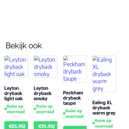
Dessin
Gebruiksklasse
Bekijk ook
Brandclassificati
Vloerverwarmin
geschikt
Antistatisch
Leyton
Leyton
Peckham
dryback
dryback
dryback
light oak
smoky
Ealing XL
Geluidsdempend
taupe
Ruim op
Ruim op
dryback
Ruim op
voorraad
voorraad
warm grey
voorraad
Montage
Ruim op
€35.95/
€35.95/
voorraad
€39.95
€39.95