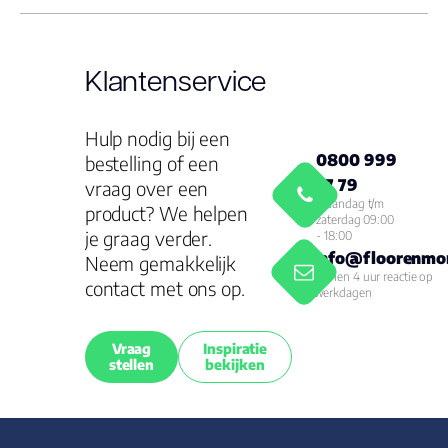
Klantenservice
Hulp nodig bij een
0800 999
bestelling of een
77 79
vraag over een
Maandag t/m
product? We helpen
zaterdag 09:00
je graag verder.
- 18:00
info@floorenmor
Neem gemakkelijk
Binnen 4 uur reactie op
contact met ons op.
werkdagen
Vraag
Inspiratie
stellen
bekijken