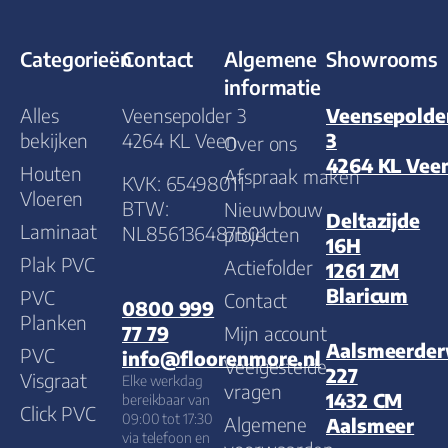
Categorieën
Contact
Algemene
Showrooms
informatie
Alles
Veensepolder 3
Veensepolde
bekijken
4264 KL Veen
3
Over ons
4264 KL Vee
Houten
Afspraak maken
KVK: 65498011
Vloeren
BTW:
Nieuwbouw
Deltazijde
Laminaat
NL856136487B01
projecten
16H
Plak PVC
Actiefolder
1261 ZM
Blaricum
PVC
Contact
0800 999
Planken
Mijn account
77 79
Aalsmeerde
PVC
info@floorenmore.nl
Veelgestelde
227
Visgraat
Elke werkdag
vragen
1432 CM
bereikbaar van
Click PVC
09:00 tot 17:30
Algemene
Aalsmeer
via telefoon en