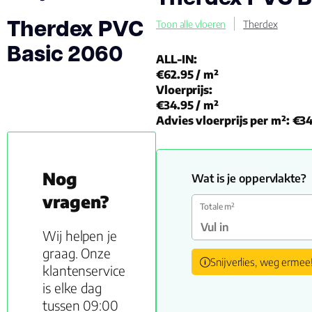
Therdex PVC
Toon alle vloeren
Therdex
Basic 2060
ALL-IN:
€62.95
/ m²
Vloerprijs:
€34.95
/ m²
Advies vloerprijs per m²:
€34
Nog
Wat is je oppervlakte?
vragen?
Totale m²
Wij helpen je
graag. Onze
Snijverlies, weg ermee
klantenservice
is elke dag
tussen 09:00