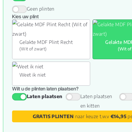
Geen plinten
Kies uw plint
Gelakte MDF Plint Recht
Gelakte MDF
(Wit of zwart)
(Wit of
Weet ik niet
Wilt u de plinten laten plaatsen?
Laten plaatsen
Laten plaatsen
en kitten
GRATIS PLINTEN
naar keuze t.w.v
€14,95
pe