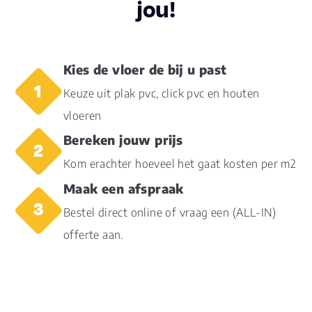
jou!
Inhoud pak (m2)
4.1850
Aantal per pak
15
Kies de vloer de bij u past
Dikte toplaag
0.30
Keuze uit plak pvc, click pvc en houten
(mm)
vloeren
Dikte plank (mm)
2.0
Bereken jouw prijs
Kom erachter hoeveel het gaat kosten per m2
Dessin
universal embossed
Maak een afspraak
Gebruiksklasse
23, 31
Bestel direct online of vraag een (ALL-IN)
offerte aan.
Brandclassificatie
Bfl-s1
Vloerverwarming
ja
geschikt