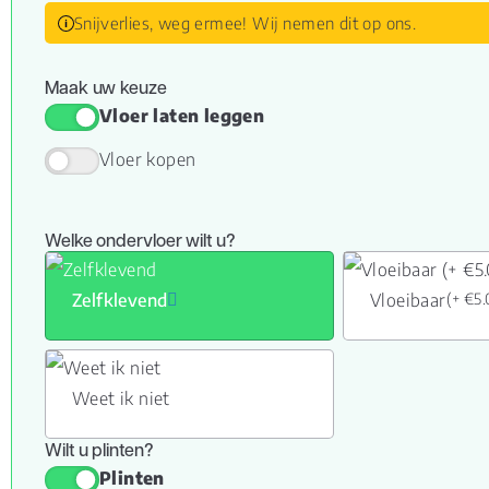
Snijverlies, weg ermee! Wij nemen dit op ons.
Maak uw keuze
Vloer laten leggen
Vloer kopen
Welke ondervloer wilt u?
Zelfklevend
Vloeibaar
(+ €5
Weet ik niet
Wilt u plinten?
Plinten