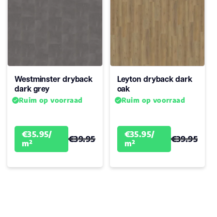
Westminster dryback
Leyton dryback dark
dark grey
oak
Ruim op voorraad
Ruim op voorraad
€35.95/
€35.95/
€39.95
€39.95
m²
m²