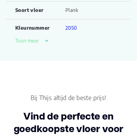
Soort vloer
Plank
Kleurnummer
2050
Toon meer
Familienaam
Basic
Productgroep
Basic serie
naam
Kleur
Beige
Bij Thijs altijd de beste prijs!
Lengte plank (cm)
121.900
Vind de perfecte en
Breedte plank
22.80
(cm)
goedkoopste vloer voor