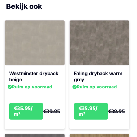
Bekijk ook
Antistatisch
Ja
Geluidsdempend
Ja
Montage
Plak PVC
Garantie
10
Woongebruik
Westminster dryback
Ealing dryback warm
(jaren)
beige
grey
Ruim op voorraad
Ruim op voorraad
€35.95/
€35.95/
€39.95
€39.95
m²
m²