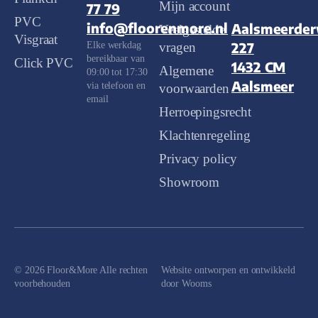
Mijn account
77 79
PVC
info@floorenmore.nl
Aalsmeerde
Veelgestelde
Visgraat
Elke werkdag
227
vragen
bereikbaar van
Click PVC
1432 CM
Algemene
09:00 tot 17:30
Aalsmeer
via telefoon en
voorwaarden
email
Herroepingsrecht
Klachtenregeling
Privacy policy
Showroom
© 2026 Floor&More Alle rechten
Website ontworpen en ontwikkeld
voorbehouden
door
Wooms