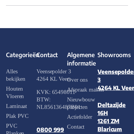
Categorieën
Contact
Algemene
Showrooms
informatie
Veensepolde
Alles
Veensepolder 3
bekijken
4264 KL Veen
3
Over ons
4264 KL Vee
Houten
Afspraak maken
KVK: 65498011
Vloeren
BTW:
Nieuwbouw
Deltazijde
Laminaat
NL856136487B01
projecten
16H
Plak PVC
Actiefolder
1261 ZM
PVC
Contact
Blaricum
0800 999
Planken