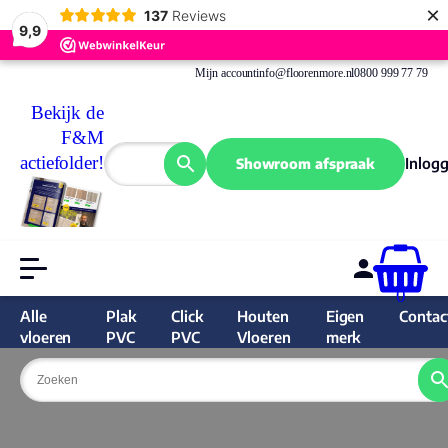
×
137
Reviews
9,9
Mijn account
info@floorenmore.nl
0800 999 77 79
Bekijk de
F&M
actiefolder!
Inlog
Showroom afspraak
0
Alle
Plak
Click
Houten
Eigen
Contac
vloeren
PVC
PVC
Vloeren
merk