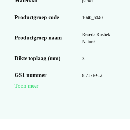
Materiaal
parket
Productgroep code
1040_5040
Reseda Rustiek
Productgroep naam
Naturel
Dikte toplaag (mm)
3
GS1 nummer
8.717E+12
Toon meer
Garantie Woongebruik
12
(jaren)
Gerookt
0
ja, cementdekvloer