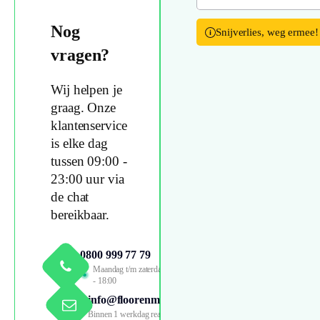
Nog
Snijverlies, weg ermee!
vragen?
Wij helpen je
graag. Onze
klantenservice
is elke dag
tussen 09:00 -
23:00 uur via
de chat
bereikbaar.
0800 999 77 79
Maandag t/m zaterdag 09:00
- 18:00
info@floorenmore.nl
Binnen 1 werkdag reactie