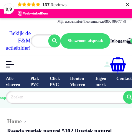
×
137
Reviews
9,9
Mijn account
info@floorenmore.nl
0800 999 77 79
Bekijk de
F&M
Showroom afspraak
Inloggen
actiefolder!
0
Alle
Plak
Click
Houten
Eigen
Contact
vloeren
PVC
PVC
Vloeren
merk
 van 
Prijs 
 direct 
oopste
garantie
Bereken
prijs
9.6/10
Nederland
match 
je 
Klantbeo
Home
›
Reseda rustiek naturel 5102 Rustiek naturel