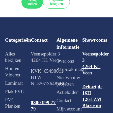
stellen
bekijken
Categorieën
Contact
Algemene
Showrooms
informatie
Alles
Veensepolder 3
Veensepolder
bekijken
4264 KL Veen
3
Over ons
4264 KL
Houten
Afspraak maken
KVK: 65498011
Veen
Vloeren
BTW:
Nieuwbouw
Laminaat
NL856136487B01
projecten
Deltazijde
Plak PVC
Actiefolder
16H
1261 ZM
PVC
Contact
0800 999 77
Blaricum
Planken
Mijn account
79