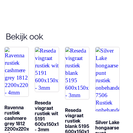
Soort vloer
Plank
Stijl
Verlijmd
Bekijk ook
Reseda
Ravenna
visgraat
Reseda
rustiek
rustiek wit
visgraat
cashmere
5191
rustiek
Silver Lake
grey 1812
600x150x10mm
blank 5195
hongaarse
2200x220x15mm
- 3mm
600x150x10mm
punt