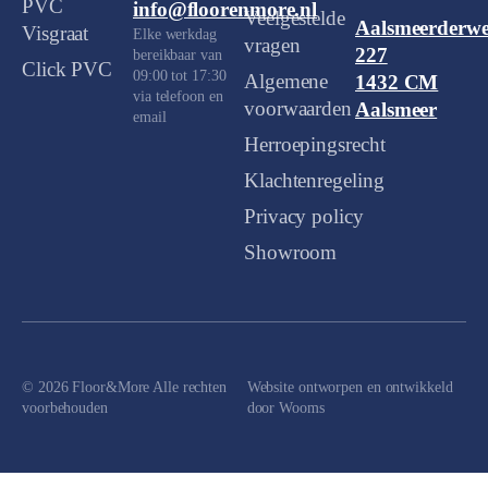
PVC
info@floorenmore.nl
Veelgestelde
Aalsmeerderw
Visgraat
Elke werkdag
vragen
227
bereikbaar van
Click PVC
09:00 tot 17:30
Algemene
1432 CM
via telefoon en
voorwaarden
Aalsmeer
email
Herroepingsrecht
Klachtenregeling
Privacy policy
Showroom
© 2026 Floor&More Alle rechten
Website ontworpen en ontwikkeld
voorbehouden
door
Wooms