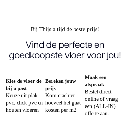
Vloerverwarming geschikt
max. 27 °C en geheel
verlijmd
Bij Thijs altijd de beste prijs!
Olie behandeling
naturel geolied
Vind de perfecte en
Sortering
rustiek
goedkoopste vloer voor jou!
V-groeven
2-zijdes
Maak een
Warmtedoorlaatweerstand
Kies de vloer de
Bereken jouw
0.08
afspraak
(m² K/W)
bij u past
prijs
Bestel direct
Keuze uit plak
Kom erachter
online of vraag
vtwonen
0
pvc, click pvc en
hoeveel het gaat
een (ALL-IN)
houten vloeren
kosten per m2
offerte aan.
Merk
Ambiant