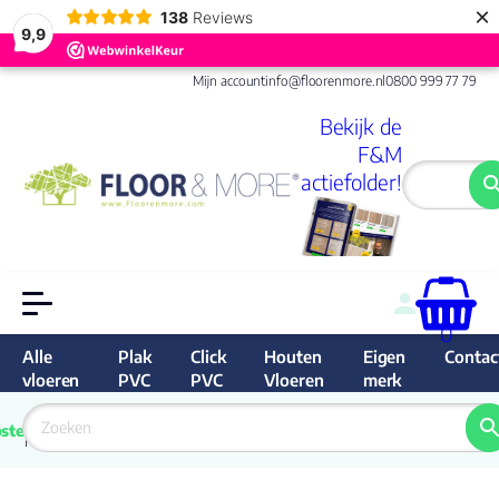
×
138
Reviews
9,9
Mijn account
info@floorenmore.nl
0800 999 77 79
Bekijk de
F&M
actiefolder!
0
Alle
Plak
Click
Houten
Eigen
Contac
vloeren
PVC
PVC
Vloeren
merk
 van 
Prijs 
 direct 
ste
garantie
Bereken
prijs
9.6/10
Nederland
match 
je 
Klan