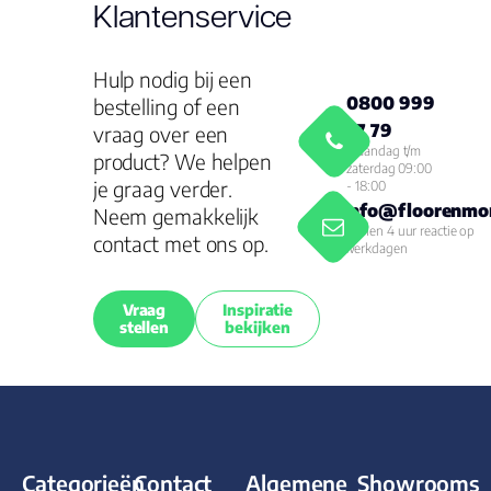
Klantenservice
Hulp nodig bij een
0800 999
bestelling of een
77 79
vraag over een
Maandag t/m
product? We helpen
zaterdag 09:00
je graag verder.
- 18:00
info@floorenmor
Neem gemakkelijk
Binnen 4 uur reactie op
contact met ons op.
werkdagen
Vraag
Inspiratie
stellen
bekijken
Categorieën
Contact
Algemene
Showrooms