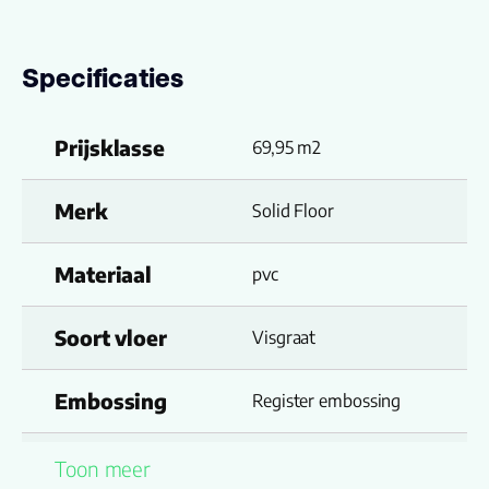
Specificaties
Prijsklasse
69,95 m2
Merk
Solid Floor
Materiaal
pvc
Soort vloer
Visgraat
Embossing
Register embossing
Look kleur
donkerbruin
Toon meer