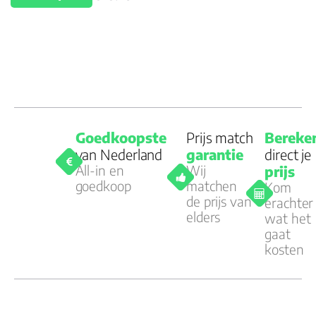
Goedkoopste
Prijs match
Bereke
van Nederland
garantie
direct je
All-in en
Wij
prijs
goedkoop
matchen
Kom
de prijs van
erachter
elders
wat het
gaat
kosten