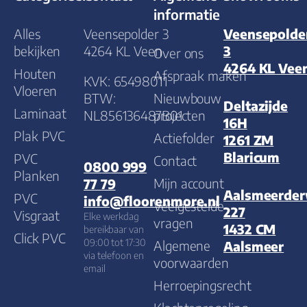
informatie
Alles
Veensepolder 3
Veensepolde
bekijken
4264 KL Veen
3
Over ons
4264 KL Vee
Houten
Afspraak maken
KVK: 65498011
Vloeren
BTW:
Nieuwbouw
Deltazijde
Laminaat
NL856136487B01
projecten
16H
Plak PVC
Actiefolder
1261 ZM
Blaricum
PVC
Contact
0800 999
Planken
Mijn account
77 79
Aalsmeerde
PVC
info@floorenmore.nl
Veelgestelde
227
Visgraat
Elke werkdag
vragen
1432 CM
bereikbaar van
Click PVC
09:00 tot 17:30
Algemene
Aalsmeer
via telefoon en
voorwaarden
email
Herroepingsrecht