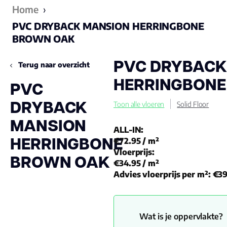
Home
›
PVC DRYBACK MANSION HERRINGBONE
BROWN OAK
PVC DRYBACK
Terug naar overzicht
HERRINGBONE
PVC
DRYBACK
Toon alle vloeren
Solid Floor
MANSION
ALL-IN:
HERRINGBONE
€72.95
/ m²
Vloerprijs:
BROWN OAK
€34.95
/ m²
Advies vloerprijs per m²:
€39
Wat is je oppervlakte?