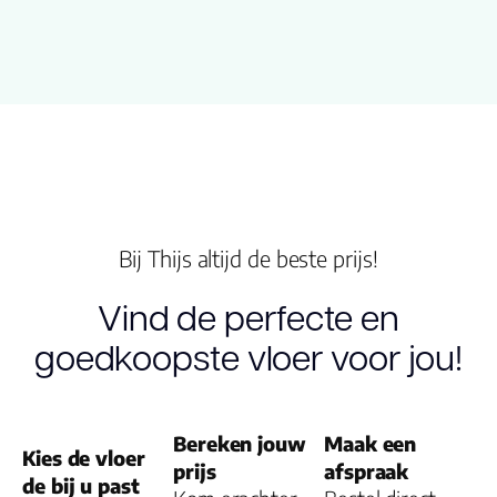
Structuur
microgroeven
Montage
lijm
V groef
Micro 4v
Garantie
20 jaar
Bij Thijs altijd de beste prijs!
Gebruiksklasse
23, 33
Vind de perfecte en
goedkoopste vloer voor jou!
Slijtlaag (mm)
0.55
Vloerverwarming
ja
Bereken jouw
Maak een
geschikt
Kies de vloer
prijs
afspraak
de bij u past